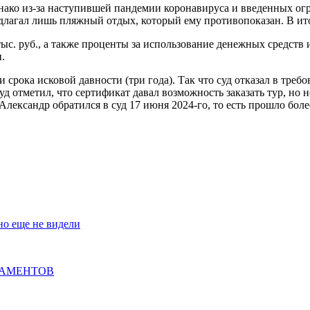
нако из-за наступившей пандемии коронавируса и введенных огр
длагал лишь пляжный отдых, который ему противопоказан. В ито
тыс. руб., а также проценты за использование денежных средств 
и.
 срока исковой давности (три года). Так что суд отказал в треб
 отметил, что сертификат давал возможность заказать тур, но н
Александр обратился в суд 17 июня 2024-го, то есть прошло боле
но еще не видели
ТАМЕНТОВ