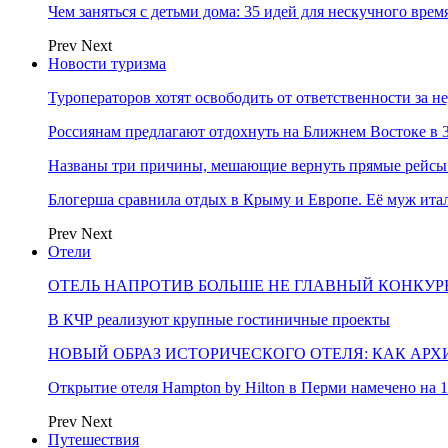
Чем заняться с детьми дома: 35 идей для нескучного вре
Prev
Next
Новости туризма
Туроператоров хотят освободить от ответственности за н
Россиянам предлагают отдохнуть на Ближнем Востоке в 3
Названы три причины, мешающие вернуть прямые рейсы
Блогерша сравнила отдых в Крыму и Европе. Её муж ит
Prev
Next
Отели
ОТЕЛЬ НАПРОТИВ БОЛЬШЕ НЕ ГЛАВНЫЙ КОНКУРЕ
В КЧР реализуют крупные гостиничные проекты
НОВЫЙ ОБРАЗ ИСТОРИЧЕСКОГО ОТЕЛЯ: КАК АР
Открытие отеля Hampton by Hilton в Перми намечено на 1
Prev
Next
Путешествия