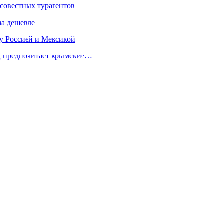
осовестных турагентов
за дешевле
у Россией и Мексикой
ец предпочитает крымские…