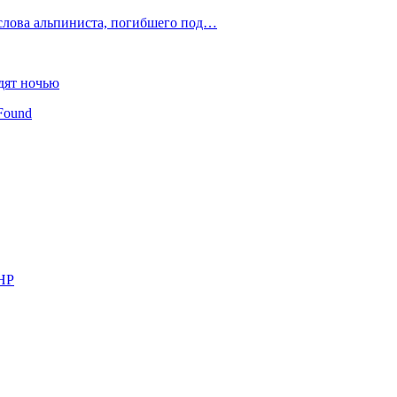
слова альпиниста, погибшего под…
дят ночью
Found
КНР