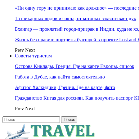
«Ни одну гору не принимаю как должное» — последние 
15 шикарных видов из окна, от которых захватывает дух
Бхангар — проклятый город-призрак в Индии, куда не хо
Жизнь без правил: портреты бунтарей в проекте Lost and 
Prev
Next
Советы туристам
Острова Киклады, Греция. Где на карте Европы, список
Работа в Дубае, как найти самостоятельно
Афитос Халкидики, Греция. Где на карте, фото
Гражданство Китая для россиян. Как получить паспорт 
Prev
Next