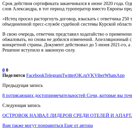
Срок действия сертификата заканчивался в июне 2020 года. Од
слов Александра, в тот период туроператор вместо Европы пре
«Истец просил расторгнуть договор, взыскать с ответчика 250 
объединенной пресс-службе судебной системы Курской област
В свою очередь, ответчик представил ходатайство о применении
обжаловать, но снова не добился изменений. Апелляционный суд
конкретной страны. Документ действовал до 5 июня 2021-го, а 
Решение вступило в законную силу.
0
0
Поделится
Facebook
Telegram
Twitter
OK.ru
VK
Viber
WhatsApp
Предыдущая запись
8 потрясающих достопримечательностей Сочи, которые вы точ
Следующая запись
ОСТРОВОК НАЗВАЛ ЛИДЕРОВ СРЕДИ ОТЕЛЕЙ И АПАР
Вам также могут понравиться
Еще от автора