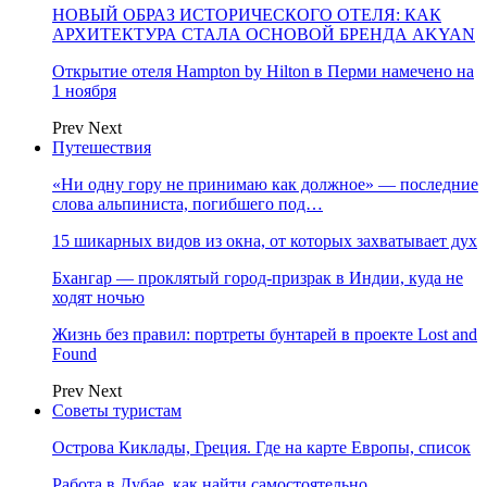
НОВЫЙ ОБРАЗ ИСТОРИЧЕСКОГО ОТЕЛЯ: КАК
АРХИТЕКТУРА СТАЛА ОСНОВОЙ БРЕНДА AKYAN
Открытие отеля Hampton by Hilton в Перми намечено на
1 ноября
Prev
Next
Путешествия
«Ни одну гору не принимаю как должное» — последние
слова альпиниста, погибшего под…
15 шикарных видов из окна, от которых захватывает дух
Бхангар — проклятый город-призрак в Индии, куда не
ходят ночью
Жизнь без правил: портреты бунтарей в проекте Lost and
Found
Prev
Next
Советы туристам
Острова Киклады, Греция. Где на карте Европы, список
Работа в Дубае, как найти самостоятельно