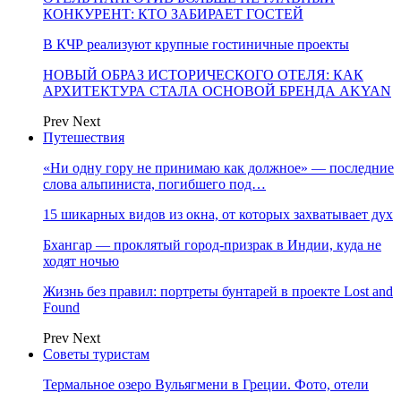
КОНКУРЕНТ: КТО ЗАБИРАЕТ ГОСТЕЙ
В КЧР реализуют крупные гостиничные проекты
НОВЫЙ ОБРАЗ ИСТОРИЧЕСКОГО ОТЕЛЯ: КАК
АРХИТЕКТУРА СТАЛА ОСНОВОЙ БРЕНДА AKYAN
Prev
Next
Путешествия
«Ни одну гору не принимаю как должное» — последние
слова альпиниста, погибшего под…
15 шикарных видов из окна, от которых захватывает дух
Бхангар — проклятый город-призрак в Индии, куда не
ходят ночью
Жизнь без правил: портреты бунтарей в проекте Lost and
Found
Prev
Next
Советы туристам
Термальное озеро Вульягмени в Греции. Фото, отели