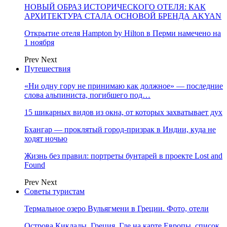
НОВЫЙ ОБРАЗ ИСТОРИЧЕСКОГО ОТЕЛЯ: КАК
АРХИТЕКТУРА СТАЛА ОСНОВОЙ БРЕНДА AKYAN
Открытие отеля Hampton by Hilton в Перми намечено на
1 ноября
Prev
Next
Путешествия
«Ни одну гору не принимаю как должное» — последние
слова альпиниста, погибшего под…
15 шикарных видов из окна, от которых захватывает дух
Бхангар — проклятый город-призрак в Индии, куда не
ходят ночью
Жизнь без правил: портреты бунтарей в проекте Lost and
Found
Prev
Next
Советы туристам
Термальное озеро Вульягмени в Греции. Фото, отели
Острова Киклады, Греция. Где на карте Европы, список