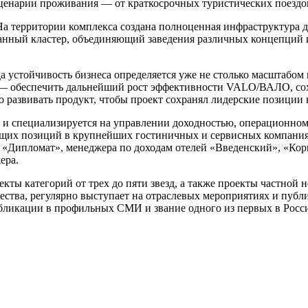
ценарии проживания — от краткосрочных туристических поездок
а территории комплекса создана полноценная инфраструктура дл
ранный кластер, объединяющий заведения различных концепций и
а устойчивость бизнеса определяется уже не столько масштабом 
а — обеспечить дальнейший рост эффективности VALO/ВАЛО, сох
но развивать продукт, чтобы проект сохранял лидерские позиции
т и специализируется на управлении доходностью, операционном
дящих позиций в крупнейших гостиничных и сервисных компания
ля «Дипломат», менеджера по доходам отелей «Введенский», «К
ера.
екты категорий от трех до пяти звезд, а также проекты частно
ства, регулярно выступает на отраслевых мероприятиях и публи
икации в профильных СМИ и звание одного из первых в России 