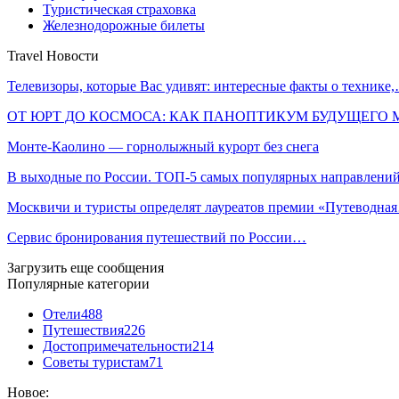
Туристическая страховка
Железнодорожные билеты
Travel Новости
Телевизоры, которые Вас удивят: интересные факты о технике
ОТ ЮРТ ДО КОСМОСА: КАК ПАНОПТИКУМ БУДУЩЕГО
Монте-Каолино — горнолыжный курорт без снега
В выходные по России. ТОП-5 самых популярных направлен
Москвичи и туристы определят лауреатов премии «Путеводна
Сервис бронирования путешествий по России…
Загрузить еще сообщения
Популярные категории
Отели
488
Путешествия
226
Достопримечательности
214
Советы туристам
71
Новое: