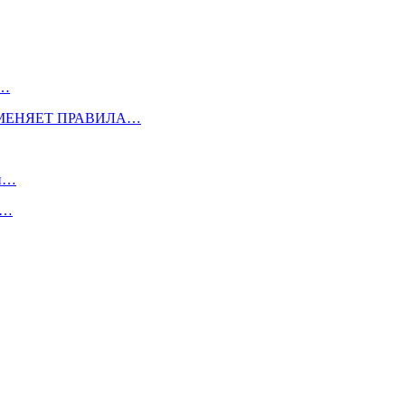
,…
 МЕНЯЕТ ПРАВИЛА…
ий…
я…