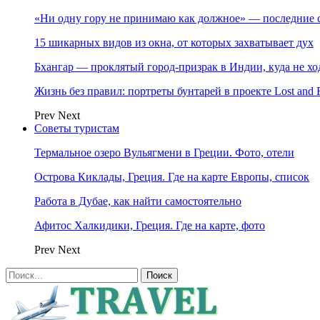
«Ни одну гору не принимаю как должное» — последние 
15 шикарных видов из окна, от которых захватывает дух
Бхангар — проклятый город-призрак в Индии, куда не хо
Жизнь без правил: портреты бунтарей в проекте Lost and 
Prev
Next
Советы туристам
Термальное озеро Вульягмени в Греции. Фото, отели
Острова Киклады, Греция. Где на карте Европы, список
Работа в Дубае, как найти самостоятельно
Афитос Халкидики, Греция. Где на карте, фото
Prev
Next