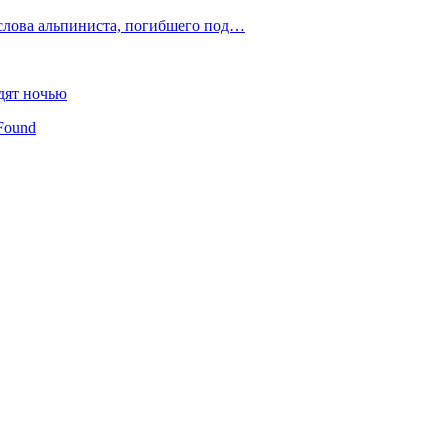
слова альпиниста, погибшего под…
дят ночью
Found