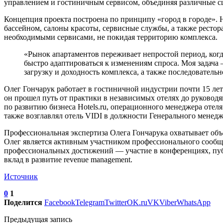
управлением и гостиничным сервисом, объединяя различные с
Концепция проекта построена по принципу «город в городе». Н
бассейном, салоны красоты, сервисные службы, а также ресто
необходимыми сервисами, не покидая территорию комплекса.
«Рынок апартаментов переживает непростой период, когд
быстро адаптироваться к изменениям спроса. Моя задач
загрузку и доходность комплекса, а также последователь
Олег Гончарук работает в гостиничной индустрии почти 15 ле
он прошел путь от практики в независимых отелях до руково
по развитию бизнеса Hotels.ru, операционного менеджера оте
также возглавлял отель VIDI в должности Генерального менедж
Профессиональная экспертиза Олега Гончарука охватывает объ
Олег является активным участником профессионального сообще
профессиональных достижений — участие в конференциях, публ
вклад в развитие revenue management.
Источник
0
1
Поделится
Facebook
Telegram
Twitter
OK.ru
VK
Viber
WhatsApp
Предыдущая запись