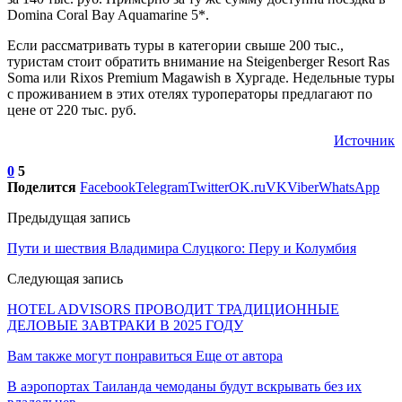
Domina Coral Bay Aquamarine 5*.
Если рассматривать туры в категории свыше 200 тыс.,
туристам стоит обратить внимание на Steigenberger Resort Ras
Soma или Rixos Premium Magawish в Хургаде. Недельные туры
с проживанием в этих отелях туроператоры предлагают по
цене от 220 тыс. руб.
Источник
0
5
Поделится
Facebook
Telegram
Twitter
OK.ru
VK
Viber
WhatsApp
Предыдущая запись
Пути и шествия Владимира Слуцкого: Перу и Колумбия
Следующая запись
HOTEL ADVISORS ПРОВОДИТ ТРАДИЦИОННЫЕ
ДЕЛОВЫЕ ЗАВТРАКИ В 2025 ГОДУ
Вам также могут понравиться
Еще от автора
В аэропортах Таиланда чемоданы будут вскрывать без их