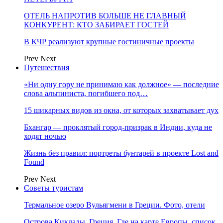
ОТЕЛЬ НАПРОТИВ БОЛЬШЕ НЕ ГЛАВНЫЙ
КОНКУРЕНТ: КТО ЗАБИРАЕТ ГОСТЕЙ
В КЧР реализуют крупные гостиничные проекты
Prev
Next
Путешествия
«Ни одну гору не принимаю как должное» — последние
слова альпиниста, погибшего под…
15 шикарных видов из окна, от которых захватывает дух
Бхангар — проклятый город-призрак в Индии, куда не
ходят ночью
Жизнь без правил: портреты бунтарей в проекте Lost and
Found
Prev
Next
Советы туристам
Термальное озеро Вульягмени в Греции. Фото, отели
Острова Киклады, Греция. Где на карте Европы, список