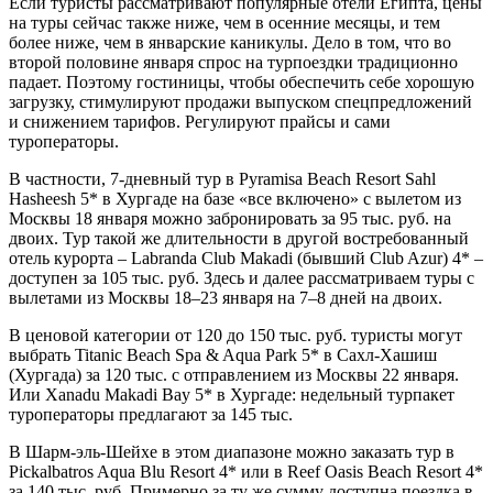
Если туристы рассматривают популярные отели Египта, цены
на туры сейчас также ниже, чем в осенние месяцы, и тем
более ниже, чем в январские каникулы. Дело в том, что во
второй половине января спрос на турпоездки традиционно
падает. Поэтому гостиницы, чтобы обеспечить себе хорошую
загрузку, стимулируют продажи выпуском спецпредложений
и снижением тарифов. Регулируют прайсы и сами
туроператоры.
В частности, 7-дневный тур в Pyramisa Beach Resort Sahl
Hasheesh 5* в Хургаде на базе «все включено» с вылетом из
Москвы 18 января можно забронировать за 95 тыс. руб. на
двоих. Тур такой же длительности в другой востребованный
отель курорта – Labranda Club Makadi (бывший Club Azur) 4* –
доступен за 105 тыс. руб. Здесь и далее рассматриваем туры с
вылетами из Москвы 18–23 января на 7–8 дней на двоих.
В ценовой категории от 120 до 150 тыс. руб. туристы могут
выбрать Titanic Beach Spa & Aqua Park 5* в Сахл-Хашиш
(Хургада) за 120 тыс. с отправлением из Москвы 22 января.
Или Xanadu Makadi Bay 5* в Хургаде: недельный турпакет
туроператоры предлагают за 145 тыс.
В Шарм-эль-Шейхе в этом диапазоне можно заказать тур в
Pickalbatros Aqua Blu Resort 4* или в Reef Oasis Beach Resort 4*
за 140 тыс. руб. Примерно за ту же сумму доступна поездка в