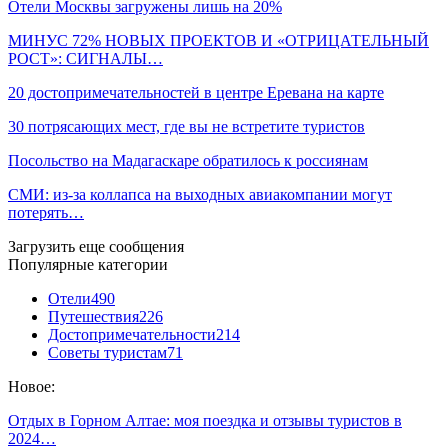
Отели Москвы загружены лишь на 20%
МИНУС 72% НОВЫХ ПРОЕКТОВ И «ОТРИЦАТЕЛЬНЫЙ
РОСТ»: СИГНАЛЫ…
20 достопримечательностей в центре Еревана на карте
30 потрясающих мест, где вы не встретите туристов
Посольство на Мадагаскаре обратилось к россиянам
СМИ: из-за коллапса на выходных авиакомпании могут
потерять…
Загрузить еще сообщения
Популярные категории
Отели
490
Путешествия
226
Достопримечательности
214
Советы туристам
71
Новое:
Отдых в Горном Алтае: моя поездка и отзывы туристов в
2024…