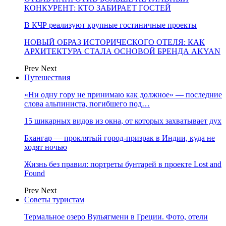
КОНКУРЕНТ: КТО ЗАБИРАЕТ ГОСТЕЙ
В КЧР реализуют крупные гостиничные проекты
НОВЫЙ ОБРАЗ ИСТОРИЧЕСКОГО ОТЕЛЯ: КАК
АРХИТЕКТУРА СТАЛА ОСНОВОЙ БРЕНДА AKYAN
Prev
Next
Путешествия
«Ни одну гору не принимаю как должное» — последние
слова альпиниста, погибшего под…
15 шикарных видов из окна, от которых захватывает дух
Бхангар — проклятый город-призрак в Индии, куда не
ходят ночью
Жизнь без правил: портреты бунтарей в проекте Lost and
Found
Prev
Next
Советы туристам
Термальное озеро Вульягмени в Греции. Фото, отели