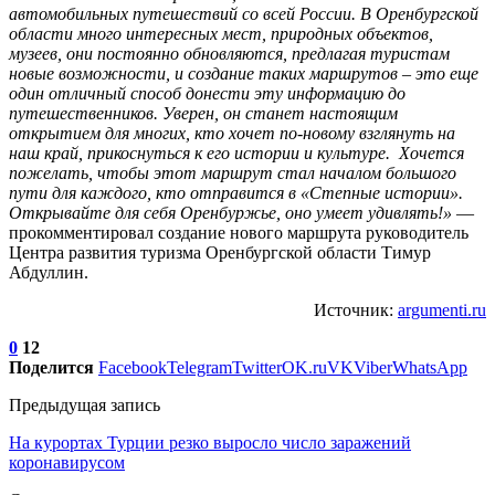
автомобильных путешествий со всей России. В Оренбургской
области много интересных мест, природных объектов,
музеев, они постоянно обновляются, предлагая туристам
новые возможности, и создание таких маршрутов – это еще
один отличный способ донести эту информацию до
путешественников. Уверен, он станет настоящим
открытием для многих, кто хочет по-новому взглянуть на
наш край, прикоснуться к его истории и культуре. Хочется
пожелать, чтобы этот маршрут стал началом большого
пути для каждого, кто отправится в «Степные истории».
Открывайте для себя Оренбуржье, оно умеет удивлять!»
—
прокомментировал создание нового маршрута руководитель
Центра развития туризма Оренбургской области Тимур
Абдуллин.
Источник:
argumenti.ru
0
12
Поделится
Facebook
Telegram
Twitter
OK.ru
VK
Viber
WhatsApp
Предыдущая запись
На курортах Турции резко выросло число заражений
коронавирусом