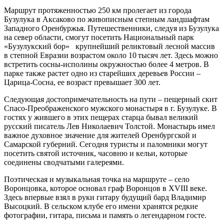
Маршрут протяженностью 250 км пролегает из города
Бузулука в Аксаково по живописным степным ландшафтам
Западного Оренбуржья. Путешественники, следуя из Бузулука
на север области, смогут посетить Национальный парк
«Бузулукский бор» крупнейший реликтовый лесной массив
в степной Евразии возрастом около 10 тысяч лет. Здесь можно
встретить сосны-исполины окружностью более 4 метров. В
парке также растет одно из старейших деревьев России –
Царица-Сосна, ее возраст превышает 300 лет.
Следующая достопримечательность на пути – пещерный скит
Спасо-Преображенского мужского монастыря в г. Бузулуке. В
гостях у жившего в этих пещерах старца бывал великий
русский писатель Лев Николаевич Толстой. Монастырь имел
важное духовное значение для жителей Оренбургской и
Самарской губерний. Сегодня туристы и паломники могут
посетить святой источник, часовню и кельи, которые
соединены сводчатыми галереями.
Поэтическая и музыкальная точка на маршруте – село
Воронцовка, которое основал граф Воронцов в XVIII веке.
Здесь впервые взял в руки гитару будущий бард Владимир
Высоцкий. В сельском клубе его имени хранятся редкие
фотографии, гитара, письма и память о легендарном госте.