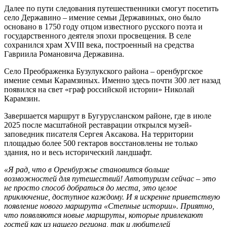
Далее по пути следования путешественники смогут посетить
село Державино – имение семьи Державиных, оно было
основано в 1750 году отцом известного русского поэта и
государственного деятеля эпохи просвещения. В селе
сохранился храм XVIII века, построенный на средства
Гавриила Романовича Державина.
Село Преображенка Бузулукского района – оренбургское
имение семьи Карамзиных. Именно здесь почти 300 лет назад
появился на свет «граф российской истории» Николай
Карамзин.
Завершается маршрут в Бугурусланском районе, где в июле
2025 после масштабной реставрации открылся музей-
заповедник писателя Сергея Аксакова. На территории
площадью более 500 гектаров восстановлены не только
здания, но и весь исторический ландшафт.
«Я рад, что в Оренбуржье становится больше
возможностей для путешествий! Автотуризм сейчас – это
не просто способ добраться до места, это целое
приключение, доступное каждому. И я искренне приветствую
появление нового маршрута «Степные истории». Приятно,
что появляются новые маршруты, которые привлекают
гостей как из нашего региона, так и любителей