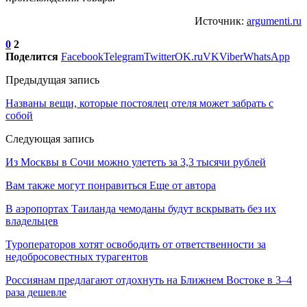
Источник:
argumenti.ru
0
2
Поделится
Facebook
Telegram
Twitter
OK.ru
VK
Viber
WhatsApp
Предыдущая запись
Названы вещи, которые постоялец отеля может забрать с
собой
Следующая запись
Из Москвы в Сочи можно улететь за 3,3 тысячи рублей
Вам также могут понравиться
Еще от автора
В аэропортах Таиланда чемоданы будут вскрывать без их
владельцев
Туроператоров хотят освободить от ответственности за
недобросовестных турагентов
Россиянам предлагают отдохнуть на Ближнем Востоке в 3–4
раза дешевле