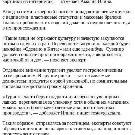
картинки из интернета», — отмечает Амалия Илина.
Вслед за ними в «черный список» попадают дешевые кружки
с надписями, пластиковые статуэтки и массовые брелоки.
Главная проблема этих изделий даже не в недолговечности, а
в их происхождении.
«Такие вещи не отражают культуру и зачастую закупаются
оптом из других стран. Перевернете такую и на каждой будет
наклейка «Сделано в Китае» или еще где-нибудь. Сувенир
должен собой не просто изображать место, а являться его
частичкой от и до», — поясняет эксперт.
Отдельное внимание турагент уделяет гастрономическим
разочарованиям. В группе риска — так называемые
деликатесы: продукты с яркой упаковкой, но сомнительным
составом и коротким сроком хранения.
«Туристы часто берут сладости или соусы в сувенирных
лавках, переплачивая за упаковку, хотя в обычных магазинах
можно найти более качественные аналоги от местных
производств», — добавляет Илина, пишет rostovgazeta.ru.
Таким образом, отправляясь за гостинцем, эксперты советуют
обращать внимание не на яркость этикетки, а на подлинность
происхождения товара.