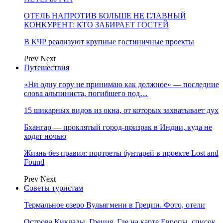
ОТЕЛЬ НАПРОТИВ БОЛЬШЕ НЕ ГЛАВНЫЙ
КОНКУРЕНТ: КТО ЗАБИРАЕТ ГОСТЕЙ
В КЧР реализуют крупные гостиничные проекты
Prev
Next
Путешествия
«Ни одну гору не принимаю как должное» — последние
слова альпиниста, погибшего под…
15 шикарных видов из окна, от которых захватывает дух
Бхангар — проклятый город-призрак в Индии, куда не
ходят ночью
Жизнь без правил: портреты бунтарей в проекте Lost and
Found
Prev
Next
Советы туристам
Термальное озеро Вульягмени в Греции. Фото, отели
Острова Киклады, Греция. Где на карте Европы, список