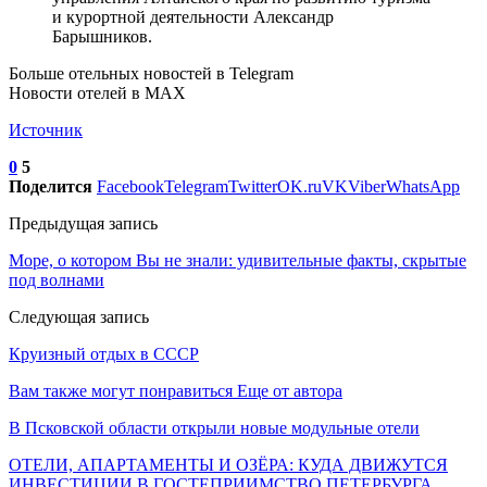
и курортной деятельности Александр
Барышников.
Больше отельных новостей в Telegram
Новости отелей в MAX
Источник
0
5
Поделится
Facebook
Telegram
Twitter
OK.ru
VK
Viber
WhatsApp
Предыдущая запись
Море, о котором Вы не знали: удивительные факты, скрытые
под волнами
Следующая запись
Круизный отдых в СССР
Вам также могут понравиться
Еще от автора
В Псковской области открыли новые модульные отели
ОТЕЛИ, АПАРТАМЕНТЫ И ОЗЁРА: КУДА ДВИЖУТСЯ
ИНВЕСТИЦИИ В ГОСТЕПРИИМСТВО ПЕТЕРБУРГА