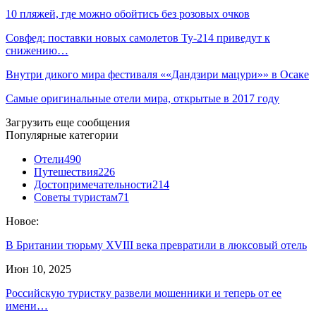
10 пляжей, где можно обойтись без розовых очков
Совфед: поставки новых самолетов Ту-214 приведут к
снижению…
Внутри дикого мира фестиваля ««Дандзири мацури»» в Осаке
Самые оригинальные отели мира, открытые в 2017 году
Загрузить еще сообщения
Популярные категории
Отели
490
Путешествия
226
Достопримечательности
214
Советы туристам
71
Новое:
В Британии тюрьму XVIII века превратили в люксовый отель
Июн 10, 2025
Российскую туристку развели мошенники и теперь от ее
имени…