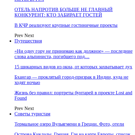
ОТЕЛЬ НАПРОТИВ БОЛЬШЕ НЕ ГЛАВНЫЙ
КОНКУРЕНТ: КТО ЗАБИРАЕТ ГОСТЕЙ
В КЧР реализуют крупные гостиничные проекты
Prev
Next
Путешествия
«Ни одну гору не принимаю как должное» — последние
слова альпиниста, погибшего под…
15 шикарных видов из окна, от которых захватывает дух
Бхангар — проклятый город-призрак в Индии, куда не
ходят ночью
Жизнь без правил: портреты бунтарей в проекте Lost and
Found
Prev
Next
Советы туристам
Термальное озеро Вульягмени в Греции. Фото, отели
Острова Киклады, Греция. Где на карте Европы, список