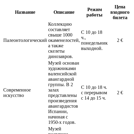
Цена
Режим
Название
Описание
входного
работы
билета
Коллекцию
составляет
С 10 до 18
свыше 1000
ч.,
Палеонтологический
окаменелостей,
2 €
понедельник
а также
выходной.
скелеты
динозавров.
Музей основан
художниками
валенсийской
авангардной
группы. В 2
С 10 до 18 ч.
Современное
залах
с перерывом
2 €
искусство
представлены
с 14 до 15 ч.
произведения
авангардистов
Испании,
начиная с
1950-х годов.
Музей