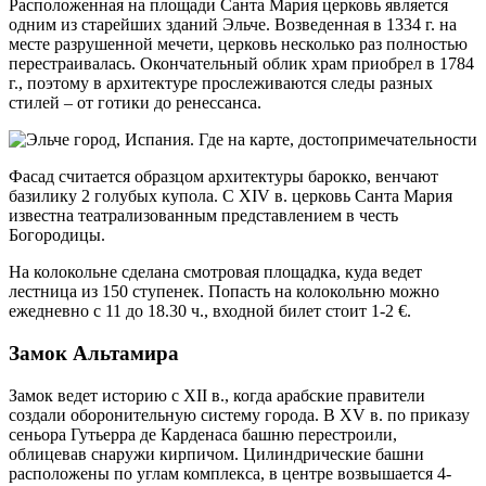
Расположенная на площади Санта Мария церковь является
одним из старейших зданий Эльче. Возведенная в 1334 г. на
месте разрушенной мечети, церковь несколько раз полностью
перестраивалась. Окончательный облик храм приобрел в 1784
г., поэтому в архитектуре прослеживаются следы разных
стилей – от готики до ренессанса.
Фасад считается образцом архитектуры барокко, венчают
базилику 2 голубых купола. С XIV в. церковь Санта Мария
известна театрализованным представлением в честь
Богородицы.
На колокольне сделана смотровая площадка, куда ведет
лестница из 150 ступенек. Попасть на колокольню можно
ежедневно с 11 до 18.30 ч., входной билет стоит 1-2 €.
Замок Альтамира
Замок ведет историю с XII в., когда арабские правители
создали оборонительную систему города. В XV в. по приказу
сеньора Гутьерра де Карденаса башню перестроили,
облицевав снаружи кирпичом. Цилиндрические башни
расположены по углам комплекса, в центре возвышается 4-