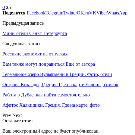
0
25
Поделится
Facebook
Telegram
Twitter
OK.ru
VK
Viber
WhatsApp
Предыдущая запись
Мини-отели Санкт-Петербурга
Следующая запись
Россияне экономят на отпусках
Вам также могут понравиться
Еще от автора
Термальное озеро Вульягмени в Греции. Фото, отели
Острова Киклады, Греция. Где на карте Европы, список
Работа в Дубае, как найти самостоятельно
Афитос Халкидики, Греция. Где на карте, фото
Prev
Next
Оставьте ответ
Ваш электронный адрес не будет опубликован.