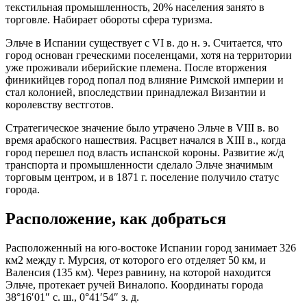
текстильная промышленность, 20% населения занято в
торговле. Набирает обороты сфера туризма.
Эльче в Испании существует с VI в. до н. э. Считается, что
город основан греческими поселенцами, хотя на территории
уже проживали иберийские племена. После вторжения
финикийцев город попал под влияние Римской империи и
стал колонией, впоследствии принадлежал Византии и
королевству вестготов.
Стратегическое значение было утрачено Эльче в VIII в. во
время арабского нашествия. Расцвет начался в XIII в., когда
город перешел под власть испанской короны. Развитие ж/д
транспорта и промышленности сделало Эльче значимым
торговым центром, и в 1871 г. поселение получило статус
города.
Расположение, как добраться
Расположенный на юго-востоке Испании город занимает 326
км2 между г. Мурсия, от которого его отделяет 50 км, и
Валенсия (135 км). Через равнину, на которой находится
Эльче, протекает ручей Виналопо. Координаты города
38°16′01″ с. ш., 0°41′54″ з. д.