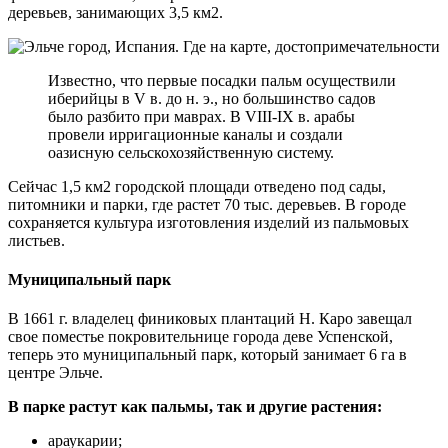
деревьев, занимающих 3,5 км2.
Известно, что первые посадки пальм осуществили
иберийцы в V в. до н. э., но большинство садов
было разбито при маврах. В VIII-IX в. арабы
провели ирригационные каналы и создали
оазисную сельскохозяйственную систему.
Сейчас 1,5 км2 городской площади отведено под сады,
питомники и парки, где растет 70 тыс. деревьев. В городе
сохраняется культура изготовления изделий из пальмовых
листьев.
Муниципальный парк
В 1661 г. владелец финиковых плантаций Н. Каро завещал
свое поместье покровительнице города деве Успенской,
теперь это муниципальный парк, который занимает 6 га в
центре Эльче.
В парке растут как пальмы, так и другие растения:
араукарии;