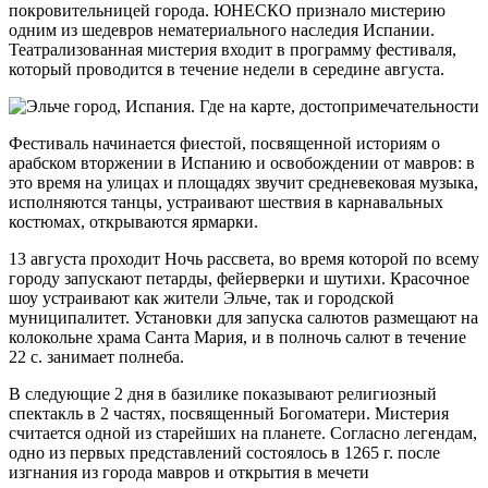
покровительницей города. ЮНЕСКО признало мистерию
одним из шедевров нематериального наследия Испании.
Театрализованная мистерия входит в программу фестиваля,
который проводится в течение недели в середине августа.
Фестиваль начинается фиестой, посвященной историям о
арабском вторжении в Испанию и освобождении от мавров: в
это время на улицах и площадях звучит средневековая музыка,
исполняются танцы, устраивают шествия в карнавальных
костюмах, открываются ярмарки.
13 августа проходит Ночь рассвета, во время которой по всему
городу запускают петарды, фейерверки и шутихи. Красочное
шоу устраивают как жители Эльче, так и городской
муниципалитет. Установки для запуска салютов размещают на
колокольне храма Санта Мария, и в полночь салют в течение
22 с. занимает полнеба.
В следующие 2 дня в базилике показывают религиозный
спектакль в 2 частях, посвященный Богоматери. Мистерия
считается одной из старейших на планете. Согласно легендам,
одно из первых представлений состоялось в 1265 г. после
изгнания из города мавров и открытия в мечети