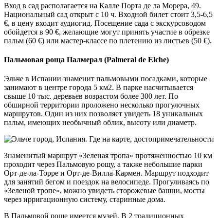
Вход в сад располагается на Калле Порта де ла Морера, 49.
Национальный сад открыт с 10 ч. Входной билет стоит 3,5-6,5
€, в цену входит аудиогид. Посещение сада с экскурсоводом
обойдется в 90 €, желающие могут принять участие в обрезке
пальм (60 €) или мастер-классе по плетению из листьев (50 €).
Пальмовая роща Палмерал (Palmeral de Elche)
Эльче в Испании знаменит пальмовыми посадками, которые
занимают в центре города 5 км2. В парке насчитывается
свыше 10 тыс. деревьев возрастом более 300 лет. По
обширной территории проложено несколько прогулочных
маршрутов. Один из них позволяет увидеть 18 уникальных
пальм, имеющих необычный облик, высоту или диаметр.
Знаменитый маршрут «Зеленая тропа» протяженностью 10 км
проходит через Пальмовую рощу, а также небольшие парки
Орт-де-ла-Торре и Орт-де-Вилла-Кармен. Маршрут подходит
для занятий бегом и поездок на велосипеде. Прогуливаясь по
«Зеленой тропе», можно увидеть сторожевые башни, мосты
через ирригационную систему, старинные дома.
В Пальмовой роще имеется музей. В 2 традиционных