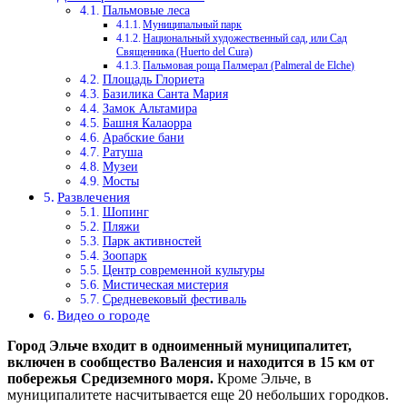
Пальмовые леса
Муниципальный парк
Национальный художественный сад, или Сад
Священника (Huerto del Cura)
Пальмовая роща Палмерал (Palmeral de Elche)
Площадь Глориета
Базилика Санта Мария
Замок Альтамира
Башня Калаорра
Арабские бани
Ратуша
Музеи
Мосты
Развлечения
Шопинг
Пляжи
Парк активностей
Зоопарк
Центр современной культуры
Мистическая мистерия
Средневековый фестиваль
Видео о городе
Город Эльче входит в одноименный муниципалитет,
включен в сообщество Валенсия и находится в 15 км от
побережья Средиземного моря.
Кроме Эльче, в
муниципалитете насчитывается еще 20 небольших городков.