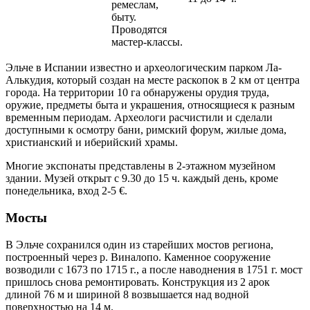
ремеслам,
быту.
Проводятся
мастер-классы.
Эльче в Испании известно и археологическим парком Ла-
Алькудия, который создан на месте раскопок в 2 км от центра
города. На территории 10 га обнаружены орудия труда,
оружие, предметы быта и украшения, относящиеся к разным
временным периодам. Археологи расчистили и сделали
доступными к осмотру бани, римский форум, жилые дома,
христианский и иберийский храмы.
Многие экспонаты представлены в 2-этажном музейном
здании. Музей открыт с 9.30 до 15 ч. каждый день, кроме
понедельника, вход 2-5 €.
Мосты
В Эльче сохранился один из старейших мостов региона,
построенный через р. Виналопо. Каменное сооружение
возводили с 1673 по 1715 г., а после наводнения в 1751 г. мост
пришлось снова ремонтировать. Конструкция из 2 арок
длиной 76 м и шириной 8 возвышается над водной
поверхностью на 14 м.