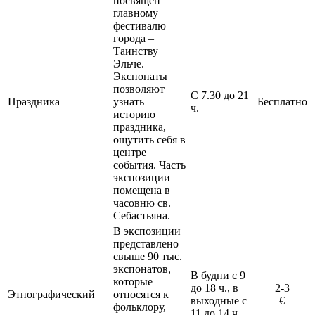
посвящен
главному
фестивалю
города –
Таинству
Эльче.
Экспонаты
позволяют
С 7.30 до 21
Праздника
узнать
Бесплатно
ч.
историю
праздника,
ощутить себя в
центре
события. Часть
экспозиции
помещена в
часовню св.
Себастьяна.
В экспозиции
представлено
свыше 90 тыс.
экспонатов,
В будни с 9
которые
до 18 ч., в
2-3
Этнографический
относятся к
выходные с
€
фольклору,
11 до 14 ч.