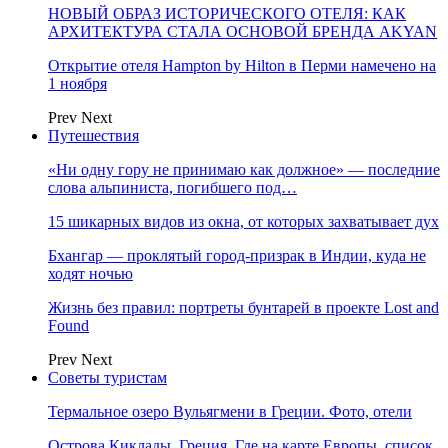
НОВЫЙ ОБРАЗ ИСТОРИЧЕСКОГО ОТЕЛЯ: КАК
АРХИТЕКТУРА СТАЛА ОСНОВОЙ БРЕНДА AKYAN
Открытие отеля Hampton by Hilton в Перми намечено на
1 ноября
Prev
Next
Путешествия
«Ни одну гору не принимаю как должное» — последние
слова альпиниста, погибшего под…
15 шикарных видов из окна, от которых захватывает дух
Бхангар — проклятый город-призрак в Индии, куда не
ходят ночью
Жизнь без правил: портреты бунтарей в проекте Lost and
Found
Prev
Next
Советы туристам
Термальное озеро Вульягмени в Греции. Фото, отели
Острова Киклады, Греция. Где на карте Европы, список