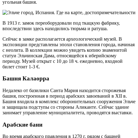
угольная башня.
В 1913 г. замок переоборудовали под ткацкую фабрику,
впоследствии здесь находились тюрьма и ратуша.
Сейчас в замке располагается археологический музей. В
экспозиции представлены эпохи становления города, начиная
с неолита. В коллекции можно увидеть копию знаменитой
статуи Эльчинская Дама, относящейся к иберийскому
периоду. Музей открыт с 10 до 18 ч. ежедневно, входной
билет стоит 1-3 €.
Башня Калаорра
Недалеко от базилики Санта Мария находится сторожевая
башня, построенная в период арабских завоеваний в XII в.
Башня входила в комплекс оборонительных сооружения Эльче
и защищала подступы со стороны Аликанте. Сейчас здание
занимает управление муниципалитета, проводятся выставки.
Арабские бани
Во время арабского правления в 1270 г. рядом с башней