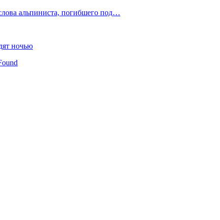
слова альпиниста, погибшего под…
дят ночью
Found