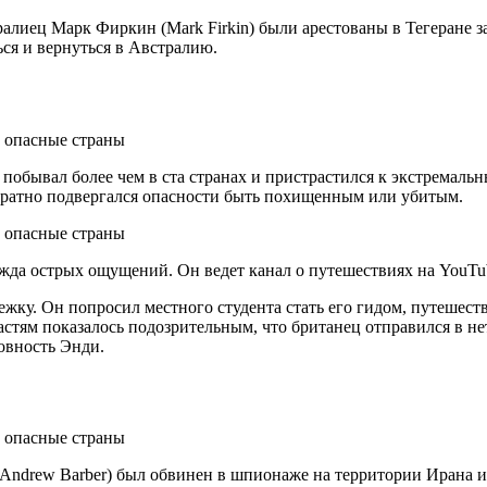
тралиец Марк Фиркин (Mark Firkin) были арестованы в Тегеране з
ься и вернуться в Австралию.
обывал более чем в ста странах и пристрастился к экстремаль
кратно подвергался опасности быть похищенным или убитым.
жда острых ощущений. Он ведет канал о путешествиях на YouTub
ежку. Он попросил местного студента стать его гидом, путешеств
стям показалось подозрительным, что британец отправился в нет
новность Энди.
(Andrew Barber) был обвинен в шпионаже на территории Ирана 