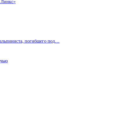
 Линкс»
 альпиниста, погибшего под…
очью