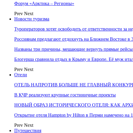
Форум «Арктика – Регионы»
Prev
Next
Новости туризма
Туроператоров хотят освободить от ответственности за н
Россиянам предлагают отдохнуть на Ближнем Востоке в 3
Названы три причины, мешающие вернуть прямые рейсы
Блогерша сравнила отдых в Крыму и Европе. Её муж ит
Prev
Next
Отели
ОТЕЛЬ НАПРОТИВ БОЛЬШЕ НЕ ГЛАВНЫЙ КОНКУРЕ
В КЧР реализуют крупные гостиничные проекты
НОВЫЙ ОБРАЗ ИСТОРИЧЕСКОГО ОТЕЛЯ: КАК АР
Открытие отеля Hampton by Hilton в Перми намечено на 1
Prev
Next
Путешествия