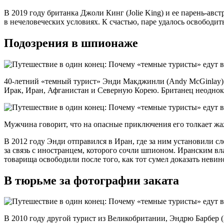
В 2019 году британка Джоли Кинг (Jolie King) и ее парень-авс
в нечеловеческих условиях. К счастью, паре удалось освободит
Подозрения в шпионаже
40-летний «темный турист» Энди Макджинли (Andy McGinlay) п
Ирак, Иран, Афганистан и Северную Корею. Британец неодно
Мужчина говорит, что на опасные приключения его толкает жа
В 2012 году Энди отправился в Иран, где за ним установили сл
за связь с иностранцем, которого сочли шпионом. Иранским вла
товарища освободили после того, как тот сумел доказать неви
В тюрьме за фотографии заката
В 2010 году другой турист из Великобритании, Эндрю Барбер 