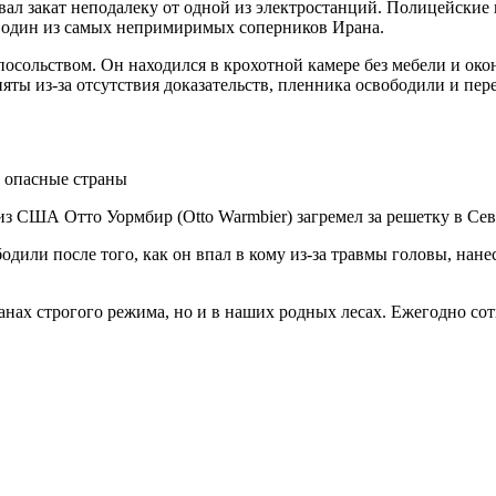
овал закат неподалеку от одной из электростанций. Полицейские
о, один из самых непримиримых соперников Ирана.
посольством. Он находился в крохотной камере без мебели и око
няты из-за отсутствия доказательств, пленника освободили и пе
из США Отто Уормбир (Otto Warmbier) загремел за решетку в Сев
бодили после того, как он впал в кому из-за травмы головы, нан
ранах строгого режима, но и в наших родных лесах. Ежегодно 