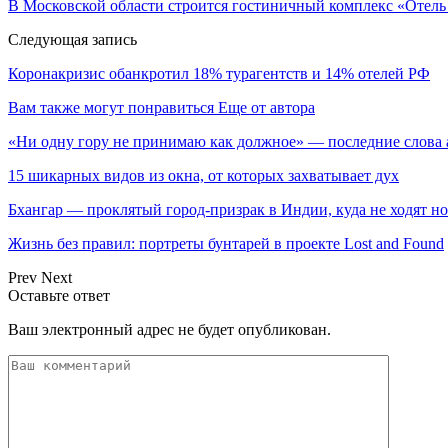
В Московской области строится гостиничный комплекс «Отель
Следующая запись
Коронакризис обанкротил 18% турагентств и 14% отелей РФ
Вам также могут понравиться
Еще от автора
«Ни одну гору не принимаю как должное» — последние слова
15 шикарных видов из окна, от которых захватывает дух
Бхангар — проклятый город-призрак в Индии, куда не ходят н
Жизнь без правил: портреты бунтарей в проекте Lost and Found
Prev
Next
Оставьте ответ
Ваш электронный адрес не будет опубликован.