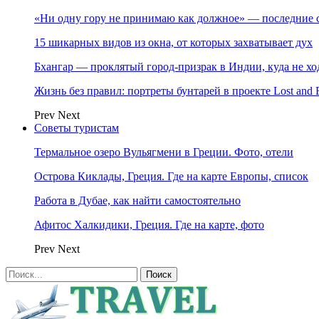
«Ни одну гору не принимаю как должное» — последние 
15 шикарных видов из окна, от которых захватывает дух
Бхангар — проклятый город-призрак в Индии, куда не хо
Жизнь без правил: портреты бунтарей в проекте Lost and 
Prev
Next
Советы туристам
Термальное озеро Вульягмени в Греции. Фото, отели
Острова Киклады, Греция. Где на карте Европы, список
Работа в Дубае, как найти самостоятельно
Афитос Халкидики, Греция. Где на карте, фото
Prev
Next