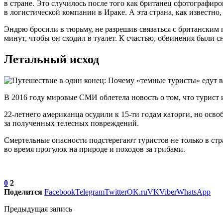
в стране. Это случилось после того как британец сфотографир
в логистической компании в Ираке. А эта страна, как известн
Эндрю бросили в тюрьму, не разрешив связаться с британским 
минут, чтобы он сходил в туалет. К счастью, обвинения были с
Летальный исход
В 2016 году мировые СМИ облетела новость о том, что турист 
22-летнего американца осудили к 15-ти годам каторги, но осво
за полученных телесных повреждений.
Смертельные опасности подстерегают туристов не только в ст
во время прогулок на природе и походов за грибами.
0
2
Поделится
Facebook
Telegram
Twitter
OK.ru
VK
Viber
WhatsApp
Предыдущая запись