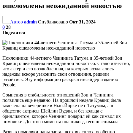
ошеломлены неожиданной новостью
Автор
admin
Опубликовано
Окт 31, 2024
0
28
Поделится
Поклонники 44-летнего Ченнинга Татума и 35-летней Зои
Кравиц ошеломлены неожиданной новостью. Стало известно,
что актер и его возлюбленная, на которых возлагались
надежды вскоре узаконить свои отношения, решили
разойтись. Эту информацию раскрыл инсайдер изданию
People.
Сомнения в стабильности отношений Зои и Ченнинга
появились еще недавно. На прошлой неделе Кравиц была
замечена на вечеринке в Нью-Йорке не с Татумом, а в
обществе актрисы Шейлин Вудли, и без кольца с
бриллиантом, которое Ченнинг подарил ей как символ их
помолвки. До этого момента она никогда его не снимала.
Разрыв помолвки пары застал всех врасплох, особенно