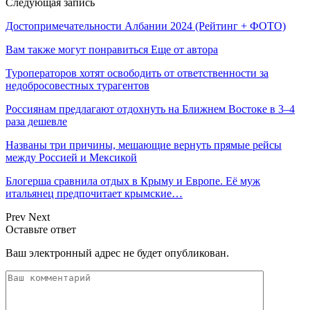
Следующая запись
Достопримечательности Албании 2024 (Рейтинг + ФОТО)
Вам также могут понравиться
Еще от автора
Туроператоров хотят освободить от ответственности за
недобросовестных турагентов
Россиянам предлагают отдохнуть на Ближнем Востоке в 3–4
раза дешевле
Названы три причины, мешающие вернуть прямые рейсы
между Россией и Мексикой
Блогерша сравнила отдых в Крыму и Европе. Её муж
итальянец предпочитает крымские…
Prev
Next
Оставьте ответ
Ваш электронный адрес не будет опубликован.