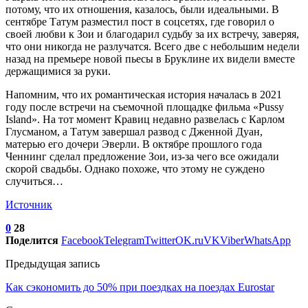
потому, что их отношения, казалось, были идеальными. В
сентябре Татум разместил пост в соцсетях, где говорил о
своей любви к Зои и благодарил судьбу за их встречу, заверяя,
что они никогда не разлучатся. Всего две с небольшим недели
назад на премьере новой пьесы в Бруклине их видели вместе
держащимися за руки.
Напомним, что их романтическая история началась в 2021
году после встречи на съемочной площадке фильма «Pussy
Island». На тот момент Кравиц недавно развелась с Карлом
Глусманом, а Татум завершал развод с Дженной Дуан,
матерью его дочери Эверли. В октябре прошлого года
Ченнинг сделал предложение Зои, из-за чего все ожидали
скорой свадьбы. Однако похоже, что этому не суждено
случиться…
Источник
0
28
Поделится
Facebook
Telegram
Twitter
OK.ru
VK
Viber
WhatsApp
Предыдущая запись
Как сэкономить до 50% при поездках на поездах Eurostar