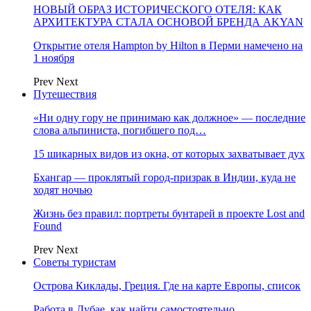
НОВЫЙ ОБРАЗ ИСТОРИЧЕСКОГО ОТЕЛЯ: КАК
АРХИТЕКТУРА СТАЛА ОСНОВОЙ БРЕНДА AKYAN
Открытие отеля Hampton by Hilton в Перми намечено на
1 ноября
Prev
Next
Путешествия
«Ни одну гору не принимаю как должное» — последние
слова альпиниста, погибшего под…
15 шикарных видов из окна, от которых захватывает дух
Бхангар — проклятый город-призрак в Индии, куда не
ходят ночью
Жизнь без правил: портреты бунтарей в проекте Lost and
Found
Prev
Next
Советы туристам
Острова Киклады, Греция. Где на карте Европы, список
Работа в Дубае, как найти самостоятельно