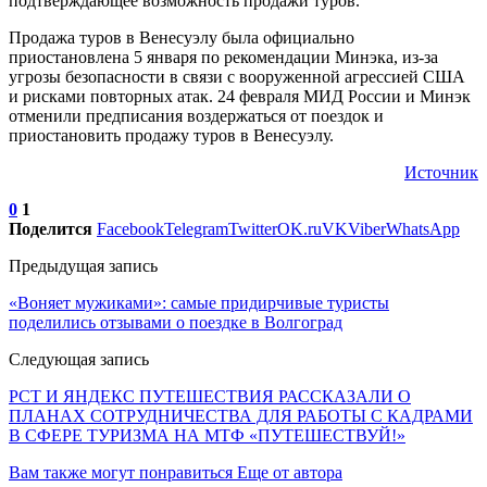
подтверждающее возможность продажи туров.
Продажа туров в Венесуэлу была официально
приостановлена 5 января по рекомендации Минэка, из-за
угрозы безопасности в связи с вооруженной агрессией США
и рисками повторных атак. 24 февраля МИД России и Минэк
отменили предписания воздержаться от поездок и
приостановить продажу туров в Венесуэлу.
Источник
0
1
Поделится
Facebook
Telegram
Twitter
OK.ru
VK
Viber
WhatsApp
Предыдущая запись
«Воняет мужиками»: самые придирчивые туристы
поделились отзывами о поездке в Волгоград
Следующая запись
РСТ И ЯНДЕКС ПУТЕШЕСТВИЯ РАССКАЗАЛИ О
ПЛАНАХ СОТРУДНИЧЕСТВА ДЛЯ РАБОТЫ С КАДРАМИ
В СФЕРЕ ТУРИЗМА НА МТФ «ПУТЕШЕСТВУЙ!»
Вам также могут понравиться
Еще от автора