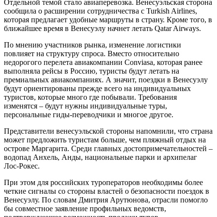
Отдельной темой стало авиаперевозка. Венесуэльская сторона
сообщила о расширении сотрудничества с Turkish Airlines,
которая предлагает удобные маршруты в страну. Кроме того, в
ближайшее время в Венесуэлу начнет летать Qatar Airways.
По мнению участников рынка, изменение логистики
повлияет на структуру спроса. Вместо относительно
недорогого перелета авиакомпании Conviasa, которая ранее
выполняла рейсы в Россию, туристы будут летать на
премиальных авиакомпаниях. А значит, поездки в Венесуэлу
будут ориентированы прежде всего на индивидуальных
туристов, которые много где побывали. Требования
изменятся – будут нужны индивидуальные туры,
персональные гиды-переводчики и многое другое.
Представители венесуэльской стороны напомнили, что страна
может предложить туристам больше, чем пляжный отдых на
острове Маргарита. Среди главных достопримечательностей –
водопад Анхель, Анды, национальные парки и архипелаг
Лос-Рокес.
При этом для российских туроператоров необходимы более
четкие сигналы со стороны властей о безопасности поездок в
Венесуэлу. По словам Дмитрия Арутюнова, отрасли помогло
бы совместное заявление профильных ведомств,