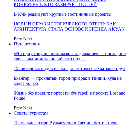
КОНКУРЕНТ: КТО ЗАБИРАЕТ ГОСТЕЙ
В КЧР реализуют крупные гостиничные проекты
НОВЫЙ ОБРАЗ ИСТОРИЧЕСКОГО ОТЕЛЯ: КАК
АРХИТЕКТУРА СТАЛА ОСНОВОЙ БРЕНДА AKYAN
Prev
Next
Путешествия
«Ни одну гору не принимаю как должное» — последние
слова альпиниста, погибшего под…
15 шикарных видов из окна, от которых захватывает дух
Бхангар — проклятый город-призрак в Индии, куда не
ходят ночью
Жизнь без правил: портреты бунтарей в проекте Lost and
Found
Prev
Next
Советы туристам
Термальное озеро Вульягмени в Греции. Фото, отели