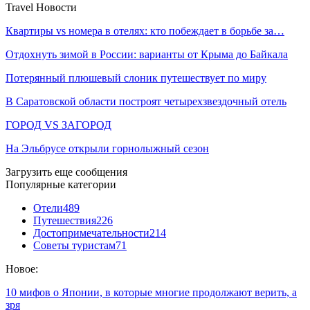
Travel Новости
Квартиры vs номера в отелях: кто побеждает в борьбе за…
Отдохнуть зимой в России: варианты от Крыма до Байкала
Потерянный плюшевый слоник путешествует по миру
В Саратовской области построят четырехзвездочный отель
ГОРОД VS ЗАГОРОД
На Эльбрусе открыли горнолыжный сезон
Загрузить еще сообщения
Популярные категории
Отели
489
Путешествия
226
Достопримечательности
214
Советы туристам
71
Новое:
10 мифов о Японии, в которые многие продолжают верить, а
зря