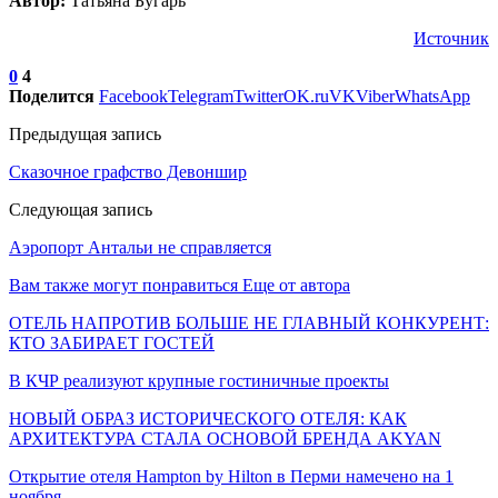
Автор:
Татьяна Бугарь
Источник
0
4
Поделится
Facebook
Telegram
Twitter
OK.ru
VK
Viber
WhatsApp
Предыдущая запись
Сказочное графство Девоншир
Следующая запись
Аэропорт Антальи не справляется
Вам также могут понравиться
Еще от автора
ОТЕЛЬ НАПРОТИВ БОЛЬШЕ НЕ ГЛАВНЫЙ КОНКУРЕНТ:
КТО ЗАБИРАЕТ ГОСТЕЙ
В КЧР реализуют крупные гостиничные проекты
НОВЫЙ ОБРАЗ ИСТОРИЧЕСКОГО ОТЕЛЯ: КАК
АРХИТЕКТУРА СТАЛА ОСНОВОЙ БРЕНДА AKYAN
Открытие отеля Hampton by Hilton в Перми намечено на 1
ноября