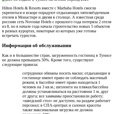
Hilton Hotels & Resorts вместе с Marhaba Hotels смогли
укрепиться и вскоре порадуют отдыхающих пятизвёздочным
отелем в Монастире и двумя в столице. А известная среди
россиян сеть Novostar Hotels с прошлого года потеряла 2 отеля
из 8, но в начале года начала строительство новых 5 объектов
в разных курортах, некоторые из которых уже готовы
встречать туристов.
Информация об обслуживании
Как и в большинстве стран, загруженность гостиниц в Тунисе
не должна превышать 50%. Кроме того, существуют
следующие правила:
сотрудники обязаны носить маски; отдыхающие в
гостинице имеют право не соблюдать масочный
режим; в бассейне имеет право находиться 1
человек на 3 кв.м.; шезлонги на пляжах/бассейна
должны устанавливаться на расстоянии 1 м. друг
от друга; все хаммамы приостановили работу;
«шведский стол» не доступен, на раздаче работает
персонал; в СПА-центрах и салонах красоты
также максимальная загрузка не должна