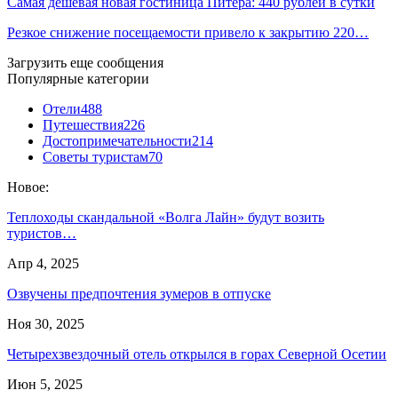
Самая дешёвая новая гостиница Питера: 440 рублей в сутки
Резкое снижение посещаемости привело к закрытию 220…
Загрузить еще сообщения
Популярные категории
Отели
488
Путешествия
226
Достопримечательности
214
Советы туристам
70
Новое:
Теплоходы скандальной «Волга Лайн» будут возить
туристов…
Апр 4, 2025
Озвучены предпочтения зумеров в отпуске
Ноя 30, 2025
Четырехзвездочный отель открылся в горах Северной Осетии
Июн 5, 2025