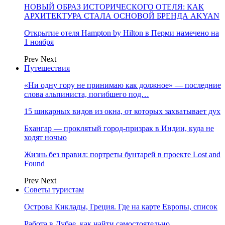
НОВЫЙ ОБРАЗ ИСТОРИЧЕСКОГО ОТЕЛЯ: КАК
АРХИТЕКТУРА СТАЛА ОСНОВОЙ БРЕНДА AKYAN
Открытие отеля Hampton by Hilton в Перми намечено на
1 ноября
Prev
Next
Путешествия
«Ни одну гору не принимаю как должное» — последние
слова альпиниста, погибшего под…
15 шикарных видов из окна, от которых захватывает дух
Бхангар — проклятый город-призрак в Индии, куда не
ходят ночью
Жизнь без правил: портреты бунтарей в проекте Lost and
Found
Prev
Next
Советы туристам
Острова Киклады, Греция. Где на карте Европы, список
Работа в Дубае, как найти самостоятельно