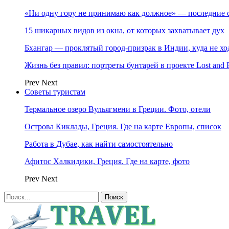
«Ни одну гору не принимаю как должное» — последние 
15 шикарных видов из окна, от которых захватывает дух
Бхангар — проклятый город-призрак в Индии, куда не хо
Жизнь без правил: портреты бунтарей в проекте Lost and 
Prev
Next
Советы туристам
Термальное озеро Вульягмени в Греции. Фото, отели
Острова Киклады, Греция. Где на карте Европы, список
Работа в Дубае, как найти самостоятельно
Афитос Халкидики, Греция. Где на карте, фото
Prev
Next