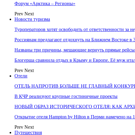
Форум «Арктика – Регионы»
Prev
Next
Новости туризма
Туроператоров хотят освободить от ответственности за н
Россиянам предлагают отдохнуть на Ближнем Востоке в 3
Названы три причины, мешающие вернуть прямые рейсы
Блогерша сравнила отдых в Крыму и Европе. Её муж ит
Prev
Next
Отели
ОТЕЛЬ НАПРОТИВ БОЛЬШЕ НЕ ГЛАВНЫЙ КОНКУРЕ
В КЧР реализуют крупные гостиничные проекты
НОВЫЙ ОБРАЗ ИСТОРИЧЕСКОГО ОТЕЛЯ: КАК АР
Открытие отеля Hampton by Hilton в Перми намечено на 1
Prev
Next
Путешествия