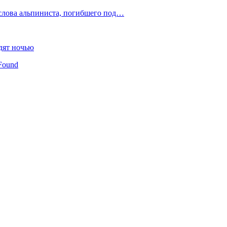
слова альпиниста, погибшего под…
дят ночью
Found