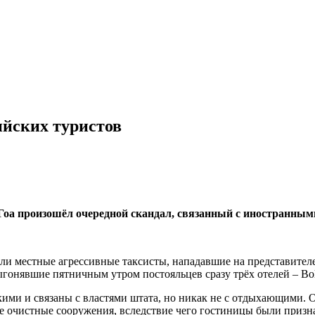
ийских туристов
 Гоа произошёл очередной скандал, связанный с иностранны
 местные агрессивные таксисты, нападавшие на представителей 
онявшие пятничным утром постояльцев сразу трёх отелей – Bollyw
ими и связаны с властями штата, но никак не с отдыхающими. О
мые очистные сооружения, вследствие чего гостиницы были при