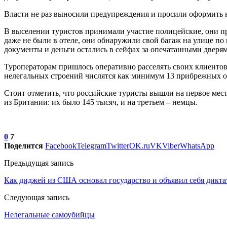
Власти не раз выносили предупреждения и просили оформить н
В выселении туристов принимали участие полицейские, они пр
даже не были в отеле, они обнаружили свой багаж на улице по
документы и деньги остались в сейфах за опечатанными дверям
Туроператорам пришлось оперативно расселять своих клиентов, 
нелегальных строений числятся как минимум 13 прибрежных от
Стоит отметить, что российские туристы вышли на первое мест
из Британии: их было 145 тысяч, и на третьем – немцы.
0
7
Поделится
Facebook
Telegram
Twitter
OK.ru
VK
Viber
WhatsApp
Предыдущая запись
Как диджей из США основал государство и объявил себя дикт
Следующая запись
Нелегальные самоубийцы