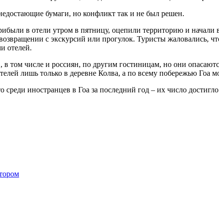
едостающие бумаги, но конфликт так и не был решен.
ибыли в отели утром в пятницу, оцепили территорию и начали 
 возвращении с экскурсий или прогулок. Туристы жаловались, ч
и отелей.
в том числе и россиян, по другим гостиницам, но они опасаются
елей лишь только в деревне Колва, а по всему побережью Гоа м
о среди иностранцев в Гоа за последний год – их число достигл
атором