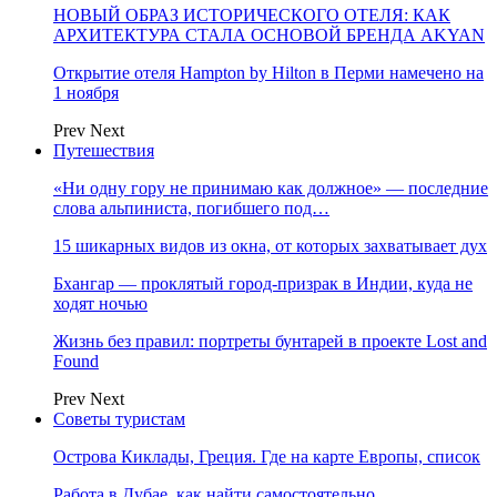
НОВЫЙ ОБРАЗ ИСТОРИЧЕСКОГО ОТЕЛЯ: КАК
АРХИТЕКТУРА СТАЛА ОСНОВОЙ БРЕНДА AKYAN
Открытие отеля Hampton by Hilton в Перми намечено на
1 ноября
Prev
Next
Путешествия
«Ни одну гору не принимаю как должное» — последние
слова альпиниста, погибшего под…
15 шикарных видов из окна, от которых захватывает дух
Бхангар — проклятый город-призрак в Индии, куда не
ходят ночью
Жизнь без правил: портреты бунтарей в проекте Lost and
Found
Prev
Next
Советы туристам
Острова Киклады, Греция. Где на карте Европы, список
Работа в Дубае, как найти самостоятельно