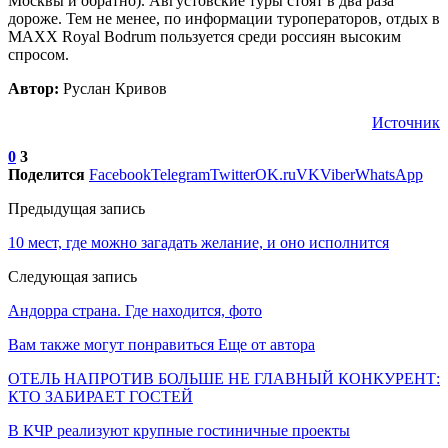
Москвы и обратно). Августовские туры стоят в два раза
дороже. Тем не менее, по информации туроператоров, отдых в
MAXX Royal Bodrum пользуется среди россиян высоким
спросом.
Автор:
Руслан Кривов
Источник
0
3
Поделится
Facebook
Telegram
Twitter
OK.ru
VK
Viber
WhatsApp
Предыдущая запись
10 мест, где можно загадать желание, и оно исполнится
Следующая запись
Андорра страна. Где находится, фото
Вам также могут понравиться
Еще от автора
ОТЕЛЬ НАПРОТИВ БОЛЬШЕ НЕ ГЛАВНЫЙ КОНКУРЕНТ:
КТО ЗАБИРАЕТ ГОСТЕЙ
В КЧР реализуют крупные гостиничные проекты