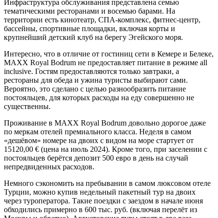
Инфраструктура обслуживания представлена семью
тематическими ресторанами и восемью барами. На
территории есть кинотеатр, СПА-комплекс, фитнес-центр,
бассейны, спортивные площадки, включая корты и
крупнейший детский клуб на берегу Эгейского моря.
Интересно, что в отличие от гостиниц сети в Кемере и Белеке,
MAXX Royal Bodrum не предоставляет питание в режиме all
inclusive. Гостям предоставляются только завтраки, а
рестораны для обеда и ужина туристы выбирают сами.
Вероятно, это сделано с целью разнообразить питание
постояльцев, для которых расходы на еду совершенно не
существенны.
Проживание в MAXX Royal Bodrum довольно дорогое даже
по меркам отелей премиального класса. Неделя в самом
«дешёвом» номере на двоих с видом на море стартует от
15120,00 € (цена на июль 2024). Кроме того, при заселении с
постояльцев берётся депозит 500 евро в день на случай
непредвиденных расходов.
Немного сэкономить на пребывании в самом люксовом отеле
Турции, можно купив недельный пакетный тур на двоих
через туроператора. Такие поездки с заездом в начале июня
обходились примерно в 600 тыс. руб. (включая перелёт из