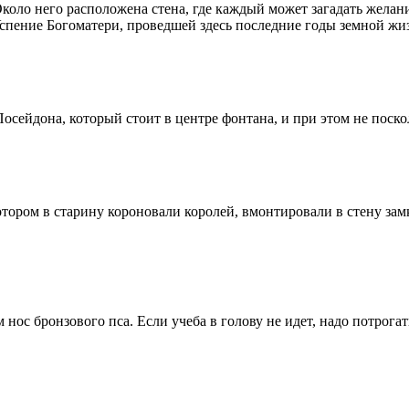
 Около него расположена стена, где каждый может загадать желан
Успение Богоматери, проведшей здесь последние годы земной жи
осейдона, который стоит в центре фонтана, и при этом не поско
ром в старину короновали королей, вмонтировали в стену замка,
 нос бронзового пса. Если учеба в голову не идет, надо потрога