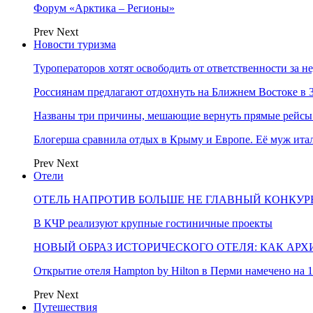
Форум «Арктика – Регионы»
Prev
Next
Новости туризма
Туроператоров хотят освободить от ответственности за н
Россиянам предлагают отдохнуть на Ближнем Востоке в 3
Названы три причины, мешающие вернуть прямые рейсы
Блогерша сравнила отдых в Крыму и Европе. Её муж ит
Prev
Next
Отели
ОТЕЛЬ НАПРОТИВ БОЛЬШЕ НЕ ГЛАВНЫЙ КОНКУРЕ
В КЧР реализуют крупные гостиничные проекты
НОВЫЙ ОБРАЗ ИСТОРИЧЕСКОГО ОТЕЛЯ: КАК АР
Открытие отеля Hampton by Hilton в Перми намечено на 1
Prev
Next
Путешествия