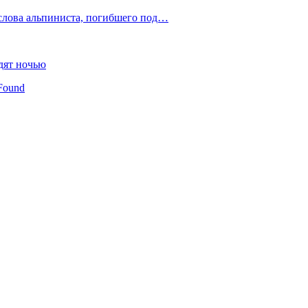
слова альпиниста, погибшего под…
дят ночью
Found