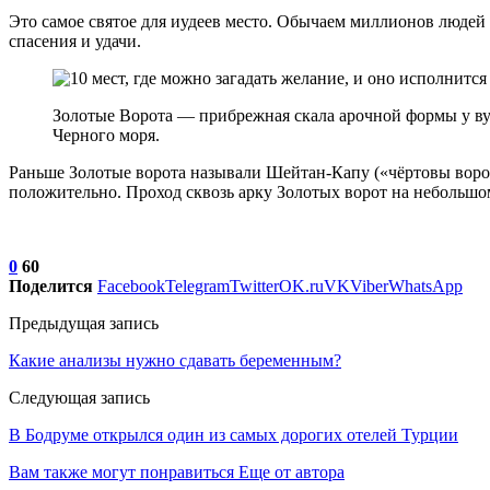
Это самое святое для иудеев место. Обычаем миллионов людей 
спасения и удачи.
Золотые Ворота — прибрежная скала арочной формы у вул
Черного моря.
Раньше Золотые ворота называли Шейтан-Капу («чёртовы ворота
положительно. Проход сквозь арку Золотых ворот на небольшом
0
60
Поделится
Facebook
Telegram
Twitter
OK.ru
VK
Viber
WhatsApp
Предыдущая запись
Какие анализы нужно сдавать беременным?
Следующая запись
В Бодруме открылся один из самых дорогих отелей Турции
Вам также могут понравиться
Еще от автора