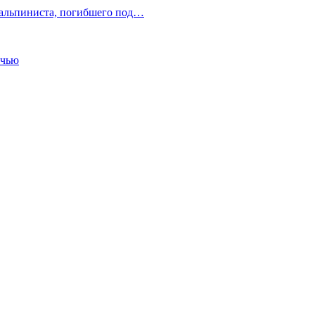
 альпиниста, погибшего под…
очью