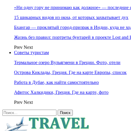
«Ни одну гору не принимаю как должное» — последние 
15 шикарных видов из окна, от которых захватывает дух
Бхангар — проклятый город-призрак в Индии, куда не хо
Жизнь без правил: портреты бунтарей в проекте Lost and 
Prev
Next
Советы туристам
Термальное озеро Вульягмени в Греции. Фото, отели
Острова Киклады, Греция. Где на карте Европы, список
Работа в Дубае, как найти самостоятельно
Афитос Халкидики, Греция. Где на карте, фото
Prev
Next