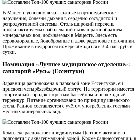
В Мацесте успешно лечат кожные и ортопедические
нарушения, болезни дыхания, сердечно-сосудистой и
репродуктивной системы. Столь широкий перечень
профилактируемых заболеваний вызван разнообразием
минеральных вод, добываемых в Мацесте. Здесь есть
сероводородные, йодобромные и даже радоновые источники.
Проживание в недорогом номере обходится в 3-4 тыс. руб. в
сутки.
Номинация «Лучшее медицинское отделение»:
санаторий «Русь» (Ессентуки)
Здравница расположена в парковой зоне Ессентуков, ей
присвоен четырёхзвёздочный статус. На территории имеется
спортивный городок с крытым бассейном и пешеходный
терренкур. Питание организовано по принципу шведского
стола. Рацион составляется с учётом употребления гостями
местных минеральных вод.
Комплекс располагает продвинутым Центром активного
долголетия с акватермальной зоной. Кроме бальнеотерапии, в