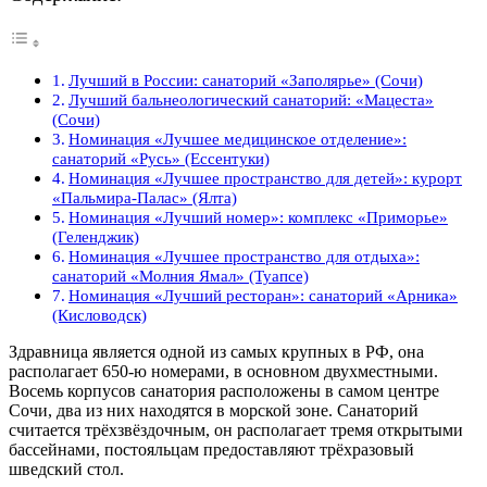
Лучший в России: санаторий «Заполярье» (Сочи)
Лучший бальнеологический санаторий: «Мацеста»
(Сочи)
Номинация «Лучшее медицинское отделение»:
санаторий «Русь» (Ессентуки)
Номинация «Лучшее пространство для детей»: курорт
«Пальмира-Палас» (Ялта)
Номинация «Лучший номер»: комплекс «Приморье»
(Геленджик)
Номинация «Лучшее пространство для отдыха»:
санаторий «Молния Ямал» (Туапсе)
Номинация «Лучший ресторан»: санаторий «Арника»
(Кисловодск)
Здравница является одной из самых крупных в РФ, она
располагает 650-ю номерами, в основном двухместными.
Восемь корпусов санатория расположены в самом центре
Сочи, два из них находятся в морской зоне. Санаторий
считается трёхзвёздочным, он располагает тремя открытыми
бассейнами, постояльцам предоставляют трёхразовый
шведский стол.