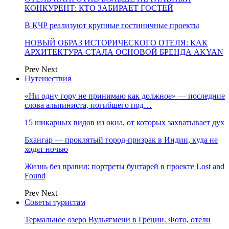
КОНКУРЕНТ: КТО ЗАБИРАЕТ ГОСТЕЙ
В КЧР реализуют крупные гостиничные проекты
НОВЫЙ ОБРАЗ ИСТОРИЧЕСКОГО ОТЕЛЯ: КАК
АРХИТЕКТУРА СТАЛА ОСНОВОЙ БРЕНДА AKYAN
Prev
Next
Путешествия
«Ни одну гору не принимаю как должное» — последние
слова альпиниста, погибшего под…
15 шикарных видов из окна, от которых захватывает дух
Бхангар — проклятый город-призрак в Индии, куда не
ходят ночью
Жизнь без правил: портреты бунтарей в проекте Lost and
Found
Prev
Next
Советы туристам
Термальное озеро Вульягмени в Греции. Фото, отели