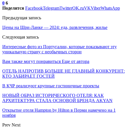
0
6
Поделится
Facebook
Telegram
Twitter
OK.ru
VK
Viber
WhatsApp
Предыдущая запись
Цены на Шри-Ланке — 2024: еда, развлечения, жилье
Следующая запись
Интересные фото из Португалии, которые показывают эту
уникальную страну с необычных сторон
Вам также могут понравиться
Еще от автора
ОТЕЛЬ НАПРОТИВ БОЛЬШЕ НЕ ГЛАВНЫЙ КОНКУРЕНТ:
КТО ЗАБИРАЕТ ГОСТЕЙ
В КЧР реализуют крупные гостиничные проекты
НОВЫЙ ОБРАЗ ИСТОРИЧЕСКОГО ОТЕЛЯ: КАК
АРХИТЕКТУРА СТАЛА ОСНОВОЙ БРЕНДА AKYAN
Открытие отеля Hampton by Hilton в Перми намечено на 1
ноября
Prev
Next