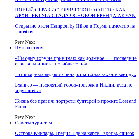
НОВЫЙ ОБРАЗ ИСТОРИЧЕСКОГО ОТЕЛЯ: КАК
АРХИТЕКТУРА СТАЛА ОСНОВОЙ БРЕНДА AKYAN
Открытие отеля Hampton by Hilton в Перми намечено на
1 ноября
Prev
Next
Путешествия
«Ни одну гору не принимаю как должное» — последние
слова альпиниста, погибшего под…
15 шикарных видов из окна, от которых захватывает дух
Бхангар — проклятый город-призрак в Индии, куда не
ходят ночью
Жизнь без правил: портреты бунтарей в проекте Lost and
Found
Prev
Next
Советы туристам
Острова Киклады, Греция. Где на карте Европы, список