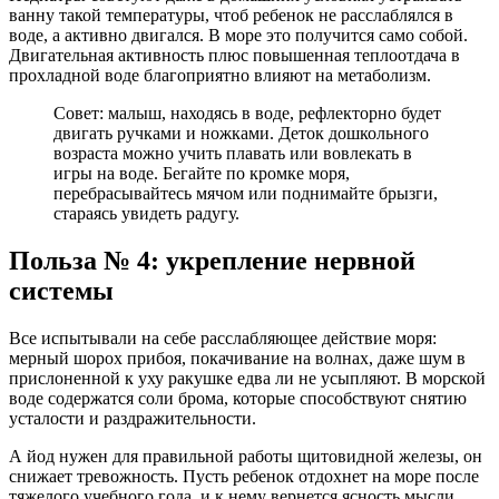
ванну такой температуры, чтоб ребенок не расслаблялся в
воде, а активно двигался. В море это получится само собой.
Двигательная активность плюс повышенная теплоотдача в
прохладной воде благоприятно влияют на метаболизм.
Совет: малыш, находясь в воде, рефлекторно будет
двигать ручками и ножками. Деток дошкольного
возраста можно учить плавать или вовлекать в
игры на воде. Бегайте по кромке моря,
перебрасывайтесь мячом или поднимайте брызги,
стараясь увидеть радугу.
Польза № 4: укрепление нервной
системы
Все испытывали на себе расслабляющее действие моря:
мерный шорох прибоя, покачивание на волнах, даже шум в
прислоненной к уху ракушке едва ли не усыпляют. В морской
воде содержатся соли брома, которые способствуют снятию
усталости и раздражительности.
А йод нужен для правильной работы щитовидной железы, он
снижает тревожность. Пусть ребенок отдохнет на море после
тяжелого учебного года, и к нему вернется ясность мысли,