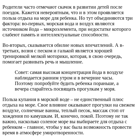
Родители часто отмечают скачок в развитии детей после
поездок. Кажется невероятным, что и в этом проявляется
польза отдыха на море для ребенка. Но тут объединяются три
фактора: во-первых, морская вода и воздух являются
источником йода – микроэлемента, при недостатке которого
слабеют память и интеллектуальные способности.
Во-вторых, сказывается обилие новых впечатлений. А в-
третьих, возня с песком и галькой является хорошей
тренировкой мелкой моторики, которая, в свою очередь,
помогает развивать речь и мышление.
Совет: самая высокая концентрация йода в воздухе
наблюдается ранним утром и в вечерние часы.
Поэтому попробуйте будить ребенка пораньше, а
вечера старайтесь посвящать прогулкам у моря.
Польза купания в морской воде – не единственный плюс
отдыха на море. Свое влияние оказывают прогулки на свежем
воздухе, солнечные ванны, теплый песок, массаж стоп от
хождения по камушкам. И, конечно, покой. Поэтому не так
важно, насколько соленое море вы выбираете для отдыха с
ребенком – главное, чтобы у вас была возможность провести
время в атмосфере умиротворенности.