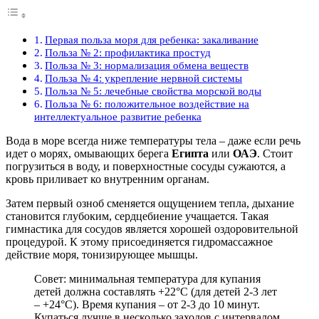
Первая польза моря для ребенка: закаливание
Польза № 2: профилактика простуд
Польза № 3: нормализация обмена веществ
Польза № 4: укрепление нервной системы
Польза № 5: лечебные свойства морской воды
Польза № 6: положительное воздействие на
интеллектуальное развитие ребенка
Вода в море всегда ниже температуры тела – даже если речь
идет о морях, омывающих берега
Египта
или
ОАЭ
. Стоит
погрузиться в воду, и поверхностные сосуды сужаются, а
кровь приливает ко внутренним органам.
Затем первый озноб сменяется ощущением тепла, дыхание
становится глубоким, сердцебиение учащается. Такая
гимнастика для сосудов является хорошей оздоровительной
процедурой. К этому присоединяется гидромассажное
действие моря, тонизирующее мышцы.
Совет: минимальная температура для купания
детей должна составлять +22°С (для детей 2-3 лет
– +24°С). Время купания – от 2-3 до 10 минут.
Купаться лучше в несколько заходов с интервалом