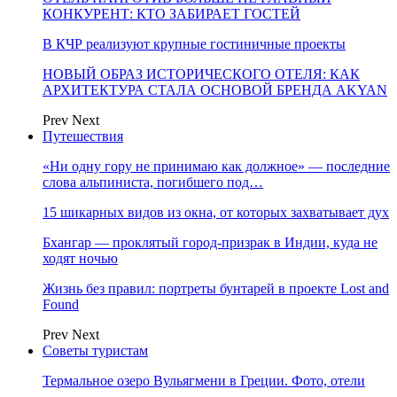
КОНКУРЕНТ: КТО ЗАБИРАЕТ ГОСТЕЙ
В КЧР реализуют крупные гостиничные проекты
НОВЫЙ ОБРАЗ ИСТОРИЧЕСКОГО ОТЕЛЯ: КАК
АРХИТЕКТУРА СТАЛА ОСНОВОЙ БРЕНДА AKYAN
Prev
Next
Путешествия
«Ни одну гору не принимаю как должное» — последние
слова альпиниста, погибшего под…
15 шикарных видов из окна, от которых захватывает дух
Бхангар — проклятый город-призрак в Индии, куда не
ходят ночью
Жизнь без правил: портреты бунтарей в проекте Lost and
Found
Prev
Next
Советы туристам
Термальное озеро Вульягмени в Греции. Фото, отели