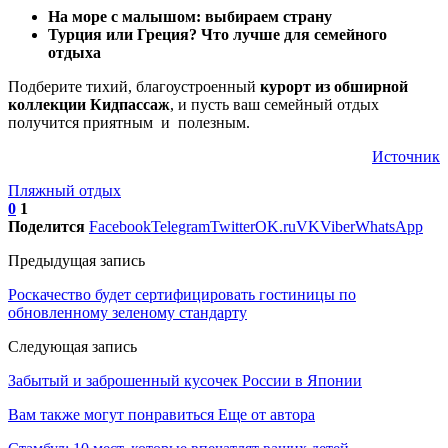
На море с малышом: выбираем страну
Турция или Греция? Что лучше для семейного
отдыха
Подберите тихий, благоустроенный
курорт из обширной
коллекции Кидпассаж
, и пусть ваш семейный отдых
получится приятным и полезным.
Источник
Пляжный отдых
0
1
Поделится
Facebook
Telegram
Twitter
OK.ru
VK
Viber
WhatsApp
Предыдущая запись
Роскачество будет сертифицировать гостиницы по
обновленному зеленому стандарту
Следующая запись
Забытый и заброшенный кусочек России в Японии
Вам также могут понравиться
Еще от автора