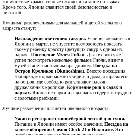
живописные храмы, горные походы и катание на лыжах.
Кроме того, Япония славится своей безопасностью и
чистотой.
Лучшими развлечениями для малышей и детей ясельного
возраста станут:
Наслаждение цветением сакуры.
Если вы окажетесь в
Японии в марте, не упустите возможность показать
своему ребенку красоту цветущих сакур в одном из
парков.
Посещение Музея Гибли.
Для тех, кто уже
успел посмотреть несколько фильмов Гибли, визит в
музей станет настоящим праздником.
Поездка на
Остров Кроликов (Ōkunoshima).
Вместо посещения
зоопарка, который можно увидеть и дома, отправьтесь
на остров, где свободно разгуливают тысячи
дружелюбных кроликов.
Кормление рыб в садах и
парках.
Японские парки и сады часто содержат прудики
с золотыми рыбками.
Лучшие развлечения для детей школьного возраста:
Ужин в ресторане с конвейерной лентой для суши.
Питание в Японии имеет особое значение.
Поездка на
колесе обозрения Cosmo Clock 21 в Йокогаме.
Это
незабываемое колесо обозрения предлагает