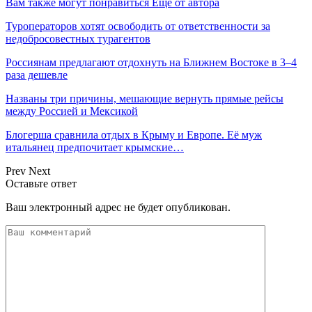
Вам также могут понравиться
Еще от автора
Туроператоров хотят освободить от ответственности за
недобросовестных турагентов
Россиянам предлагают отдохнуть на Ближнем Востоке в 3–4
раза дешевле
Названы три причины, мешающие вернуть прямые рейсы
между Россией и Мексикой
Блогерша сравнила отдых в Крыму и Европе. Её муж
итальянец предпочитает крымские…
Prev
Next
Оставьте ответ
Ваш электронный адрес не будет опубликован.