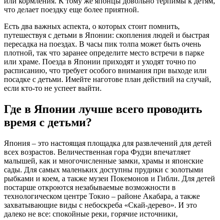
или кормления. К тому же японцы довольно терпимы к детям,
что делает поездку еще более приятной.
Есть два важных аспекта, о которых стоит помнить,
путешествуя с детьми в Японии: скопления людей и быстрая
пересадка на поездах. В часы пик толпа может быть очень
плотной, так что заранее определите место встречи в парке
или храме. Поезда в Японии приходят и уходят точно по
расписанию, что требует особого внимания при выходе или
посадке с детьми. Имейте наготове план действий на случай,
если кто-то не успеет выйти.
Где в Японии лучше всего проводить
время с детьми?
Япония – это настоящая площадка для развлечений для детей
всех возрастов. Величественная гора Фудзи впечатляет
малышей, как и многочисленные замки, храмы и японские
сады. Для самых маленьких доступны прудики с золотыми
рыбками и коем, а также музеи Покемонов и Гибли. Для детей
постарше откроются незабываемые возможности в
технологическом центре Токио – районе Акабара, а также
захватывающие виды с небоскреба «Скай-дерево». И это
далеко не все: спокойные реки, горячие источники,