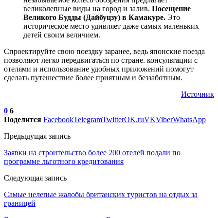
великолепные виды на город и залив.
Посещение
Великого Будды (Дайбуцзу) в Камакуре.
Это
историческое место удивляет даже самых маленьких
детей своим величием.
Спроектируйте свою поездку заранее, ведь японские поезда
позволяют легко передвигаться по стране. консультации с
отелями и использование удобных приложений помогут
сделать путешествие более приятным и беззаботным.
Источник
0
6
Поделится
Facebook
Telegram
Twitter
OK.ru
VK
Viber
WhatsApp
Предыдущая запись
Заявки на строительство более 200 отелей подали по
программе льготного кредитования
Следующая запись
Самые нелепые жалобы британских туристов на отдых за
границей