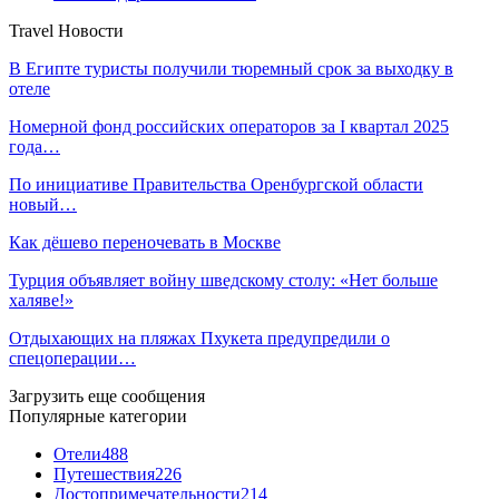
Travel Новости
В Египте туристы получили тюремный срок за выходку в
отеле
Номерной фонд российских операторов за I квартал 2025
года…
По инициативе Правительства Оренбургской области
новый…
Как дёшево переночевать в Москве
Турция объявляет войну шведскому столу: «Нет больше
халяве!»
Отдыхающих на пляжах Пхукета предупредили о
спецоперации…
Загрузить еще сообщения
Популярные категории
Отели
488
Путешествия
226
Достопримечательности
214