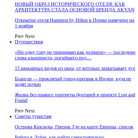
НОВЫЙ ОБРАЗ ИСТОРИЧЕСКОГО ОТЕЛЯ: КАК
АРХИТЕКТУРА СТАЛА ОСНОВОЙ БРЕНДА AKYAN
Открытие отеля Hampton by Hilton в Перми намечено на
1 ноября
Prev
Next
Путешествия
«Ни одну гору не принимаю как должное» — последние
слова альпиниста, погибшего под…
15 шикарных видов из окна, от которых захватывает дух
Бхангар — проклятый город-призрак в Индии, куда не
ходят ночью
Жизнь без правил: портреты бунтарей в проекте Lost and
Found
Prev
Next
Советы туристам
Острова Киклады, Греция. Где на карте Европы, список
Работа в Дубае, как найти самостоятельно