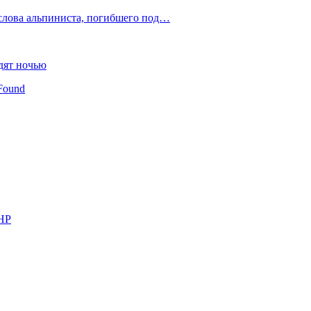
слова альпиниста, погибшего под…
дят ночью
Found
КНР