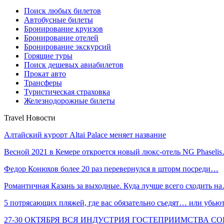
Поиск любых билетов
Автобусные билеты
Бронирование круизов
Бронирование отелей
Бронирование экскурсий
Горящие туры
Поиск дешевых авиабилетов
Прокат авто
Трансферы
Туристическая страховка
Железнодорожные билеты
Travel Новости
Алтайский курорт Altai Palace меняет название
Весной 2021 в Кемере откроется новый люкс-отель NG Phaseli
Федор Конюхов более 20 раз перевернулся в шторм посреди…
Романтичная Казань за выходные. Куда лучше всего сходить н
5 потрясающих пляжей, где вас обязательно съедят… или убью
27-30 ОКТЯБРЯ ВСЯ ИНДУСТРИЯ ГОСТЕПРИИМСТВА С