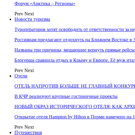
Форум «Арктика – Регионы»
Prev
Next
Новости туризма
Туроператоров хотят освободить от ответственности за н
Россиянам предлагают отдохнуть на Ближнем Востоке в 3
Названы три причины, мешающие вернуть прямые рейсы
Блогерша сравнила отдых в Крыму и Европе. Её муж ит
Prev
Next
Отели
ОТЕЛЬ НАПРОТИВ БОЛЬШЕ НЕ ГЛАВНЫЙ КОНКУРЕ
В КЧР реализуют крупные гостиничные проекты
НОВЫЙ ОБРАЗ ИСТОРИЧЕСКОГО ОТЕЛЯ: КАК АР
Открытие отеля Hampton by Hilton в Перми намечено на 1
Prev
Next
Путешествия