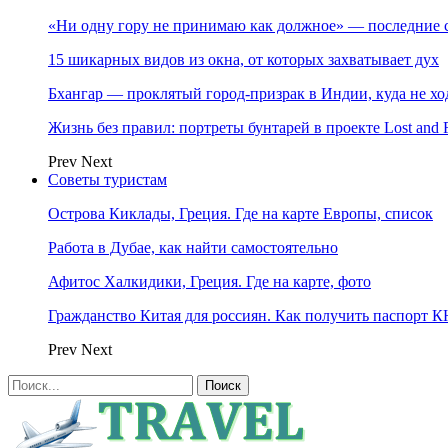
«Ни одну гору не принимаю как должное» — последние 
15 шикарных видов из окна, от которых захватывает дух
Бхангар — проклятый город-призрак в Индии, куда не хо
Жизнь без правил: портреты бунтарей в проекте Lost and 
Prev
Next
Советы туристам
Острова Киклады, Греция. Где на карте Европы, список
Работа в Дубае, как найти самостоятельно
Афитос Халкидики, Греция. Где на карте, фото
Гражданство Китая для россиян. Как получить паспорт 
Prev
Next