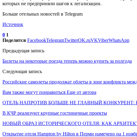
которых не предприняли шагов к легализации.
Больше отельных новостей в Telegram
Источник
0
1
Поделится
Facebook
Telegram
Twitter
OK.ru
VK
Viber
WhatsApp
Предыдущая запись
Билеты на некоторые поезда теперь можно купить за полгода
Следующая запись
Российские самолеты продолжат облеты в зоне конфликта ме
Вам также могут понравиться
Еще от автора
ОТЕЛЬ НАПРОТИВ БОЛЬШЕ НЕ ГЛАВНЫЙ КОНКУРЕНТ: 
В КЧР реализуют крупные гостиничные проекты
НОВЫЙ ОБРАЗ ИСТОРИЧЕСКОГО ОТЕЛЯ: КАК АРХИТЕ
Открытие отеля Hampton by Hilton в Перми намечено на 1 нояб