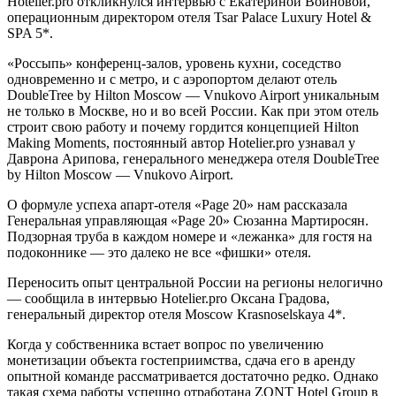
Hotelier.pro откликнулся интервью с Екатериной Войновой,
операционным директором отеля Tsar Palace Luxury Hotel &
SPA 5*.
«Россыпь» конференц-залов, уровень кухни, соседство
одновременно и с метро, и с аэропортом делают отель
DoubleTree by Hilton Moscow — Vnukovo Airport уникальным
не только в Москве, но и во всей России. Как при этом отель
строит свою работу и почему гордится концепцией Hilton
Making Moments, постоянный автор Hotelier.pro узнавал у
Даврона Арипова, генерального менеджера отеля DoubleTree
by Hilton Moscow — Vnukovo Airport.
О формуле успеха апарт-отеля «Page 20» нам рассказала
Генеральная управляющая «Page 20» Сюзанна Мартиросян.
Подзорная труба в каждом номере и «лежанка» для гостя на
подоконнике — это далеко не все «фишки» отеля.
Переносить опыт центральной России на регионы нелогично
— сообщила в интервью Hotelier.pro Оксана Градова,
генеральный директор отеля Moscow Krasnoselskaya 4*.
Когда у собственника встает вопрос по увеличению
монетизации объекта гостеприимства, сдача его в аренду
опытной команде рассматривается достаточно редко. Однако
такая схема работы успешно отработана ZONT Hotel Group в