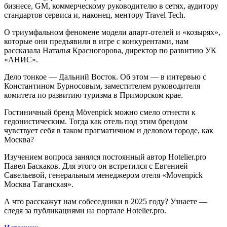
бизнесе, GM, коммерческому руководителю в сетях, аудитору
стандартов сервиса и, наконец, ментору Travel Tech.
О триумфальном феномене модели апарт-отелей и «козырях»,
которые они предъявили в игре с конкурентами, нам
рассказала Наталья Красногорова, директор по развитию УК
«АНИС».
Дело тонкое — Дальний Восток. Об этом — в интервью с
Константином Бурносовым, заместителем руководителя
комитета по развитию туризма в Приморском крае.
Гостиничный бренд Mövenpick можно смело отнести к
гедонистическим. Тогда как отель под этим брендом
чувствует себя в таком прагматичном и деловом городе, как
Москва?
Изучением вопроса занялся постоянный автор Hotelier.pro
Павел Баскаков. Для этого он встретился с Евгенией
Савельевой, генеральным менеджером отеля «Movenpick
Москва Таганская».
А что расскажут нам собеседники в 2025 году? Узнаете —
следя за публикациями на портале Hotelier.pro.