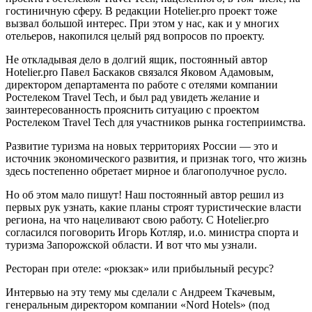
гостиничную сферу. В редакции Hotelier.pro проект тоже
вызвал большой интерес. При этом у нас, как и у многих
отельеров, накопился целый ряд вопросов по проекту.
Не откладывая дело в долгий ящик, постоянный автор
Hotelier.pro Павел Баскаков связался Яковом Адамовым,
директором департамента по работе с отелями компании
Ростелеком Travel Tech, и был рад увидеть желание и
заинтересованность прояснить ситуацию с проектом
Ростелеком Travel Tech для участников рынка гостеприимства.
Развитие туризма на новых территориях России — это и
источник экономического развития, и признак того, что жизнь
здесь постепенно обретает мирное и благополучное русло.
Но об этом мало пишут! Наш постоянный автор решил из
первых рук узнать, какие планы строят туристические власти
региона, на что нацеливают свою работу. С Hotelier.pro
согласился поговорить Игорь Котляр, и.о. министра спорта и
туризма Запорожской области. И вот что мы узнали.
Ресторан при отеле: «рюкзак» или прибыльный ресурс?
Интервью на эту тему мы сделали с Андреем Ткачевым,
генеральным директором компании «Nord Hotels» (под