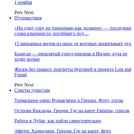
1 ноября
Prev
Next
Путешествия
«Ни одну гору не принимаю как должное» — последние
слова альпиниста, погибшего под…
15 шикарных видов из окна, от которых захватывает дух
Бхангар — проклятый город-призрак в Индии, куда не
ходят ночью
Жизнь без правил: портреты бунтарей в проекте Lost and
Found
Prev
Next
Советы туристам
Термальное озеро Вульягмени в Греции. Фото, отели
Острова Киклады, Греция. Где на карте Европы, список
Работа в Дубае, как найти самостоятельно
Афитос Халкидики, Греция. Где на карте, фото