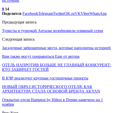
Источник
0
14
Поделится
Facebook
Telegram
Twitter
OK.ru
VK
Viber
WhatsApp
Предыдущая запись
Туристы в турецкой Анталье возобновили пляжный сезон
Следующая запись
Загадочные заброшенные места, которые наполнены историей
Вам также могут понравиться
Еще от автора
ОТЕЛЬ НАПРОТИВ БОЛЬШЕ НЕ ГЛАВНЫЙ КОНКУРЕНТ:
КТО ЗАБИРАЕТ ГОСТЕЙ
В КЧР реализуют крупные гостиничные проекты
НОВЫЙ ОБРАЗ ИСТОРИЧЕСКОГО ОТЕЛЯ: КАК
АРХИТЕКТУРА СТАЛА ОСНОВОЙ БРЕНДА AKYAN
Открытие отеля Hampton by Hilton в Перми намечено на 1
ноября
Prev
Next