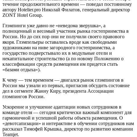
течение продолжительного времени — поведал постоянному
автору Hotelier.pro Николай Филатов, генеральный директор
ZONT Hotel Group.
Глэмпинги уже давно не «неведома зверушка», а
полноценный и весомый участник рынка гостеприимства в
России. Но до сих пор они не получили своего правового
якоря. Глэмпельеры оставались вроде как свободными
художниками на ниве загородного гостеприимства, а
государство подверстывало их в модульные отели и
некапитальное строительство (а по новому Положению о
классификации средств размещения им придется стать
«базами отдыха»).
К чему — тем временем — двигался рынок глэмпингов в
России мы узнали из первых, пригласив обсудить состояние
дел в сегменте Жанну Киру, президента Ассоциации
глэмпингов России.
Ускорение и улучшение адаптации новых сотрудников в
команде отеля — сегодня критически важный компонент для
гармоничной и успешной работы объекта размещения. О
«девотсапизации» и интерактиве в обучении сотрудников нам
рассказал Тимофей Крышка, директор по развитию компании
Teamjet.