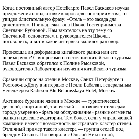
Когда постоянный автор Hotelier.pro Павел Баскаков изучал
предложения о подготовке кадров для гостеприимства, то
увидел блистательную фразу: «Отель – это засада для
дилетантов». Принадлежит она Школе Гостеприимства
Светланы Рубцовой. Нам захотелось на эту тему со
Светланой, основателем и руководителем Школы,
поговорить, и вот в какое интервью вылился разговор.
Произошла ли деформация китайского рынка или его
перезагрузка? С вопросами о состоянии китайского туризма
Павел Баскаков обратился к Полине Рысаковой,
руководителю Лаборатории изучения китайского туризма.
Сравнили спрос на отели в Москве, Санкт-Петербурге и
Ростове-на-Дону в интервью с Нелли Бабалян, генеральным
менеджером Radisson Blu Belorusskaya Hotel, Moscow.
Активное бурление жизни в Москве — туристической,
деловой, спортивной, творческой — позволяет отельерам
города уверенно «брать на обслуживание» разные сегменты
рынка и целевые аудитории. Тем более, если у управляющей
компании имеется возможность выстраивать кластер отелей.
Отличный пример такого кластера — группа отелей под
брендом Cosmos. Поговорили с Ольгой Никитиной,