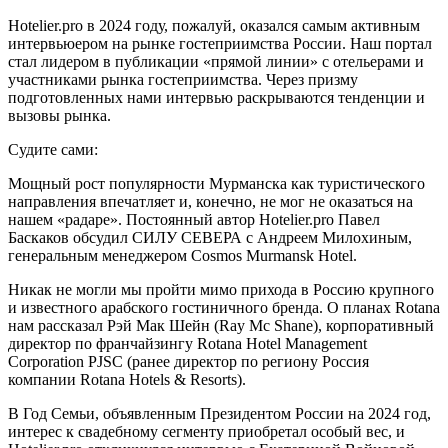
Hotelier.pro в 2024 году, пожалуй, оказался самым активным
интервьюером на рынке гостеприимства России. Наш портал
стал лидером в публикации «прямой линии» с отельерами и
участниками рынка гостеприимства. Через призму
подготовленных нами интервью раскрываются тенденции и
вызовы рынка.
Судите сами:
Мощный рост популярности Мурманска как туристического
направления впечатляет и, конечно, не мог не оказаться на
нашем «радаре». Постоянный автор Hotelier.pro Павел
Баскаков обсудил СИЛУ СЕВЕРА с Андреем Милохиным,
генеральным менеджером Cosmos Murmansk Hotel.
Никак не могли мы пройти мимо прихода в Россию крупного
и известного арабского гостиничного бренда. О планах Rotana
нам рассказал Рэй Мак Шейн (Ray Mc Shane), корпоративный
директор по франчайзингу Rotana Hotel Management
Corporation PJSC (ранее директор по региону Россия
компании Rotana Hotels & Resorts).
В Год Семьи, объявленным Президентом России на 2024 год,
интерес к свадебному сегменту приобретал особый вес, и