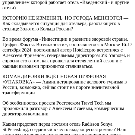
управлением которой работает отель «Введенский» и другие
отели).
ИСТОРИЮ НЕ ИЗМЕНИТЬ. НО ГОРОДА МЕНЯЮТСЯ —
Как складывается ситуация для отельера, работающего в
столице Золотого Кольца России?
Во время форума «Инвестиции в развитие здоровой страны.
Цифры. Факты. Возможности», состоявшегося в Москве 16-17
сентября 2024, постоянный автор Hotelier.pro встретился с
Алексеем Фризеном, генеральным директором УК Yarhotel, и
спросил его о том, как прошел для отеля летний сезон и с
какими вызовами приходится сталкиваться.
КОМАНДИРОВКИ ЖДЁТ НОВАЯ ЦИФРОВАЯ
«УПАКОВКА» — Администрирование делового туризма в
России, возможно, сейчас стоит на пороге значительной
трансформации.
Об особенностях проекта Ростелеком Travel Tech мы
продолжили разговор с Алексеем Исаевым, коммерческим
директором компании
Каким предстает перед гостями отель Radisson Sonya,
St.Petersburg, созданный в честь выдающегося романа? Наш
автор задал вопрос о культурном коде в концепции отеля