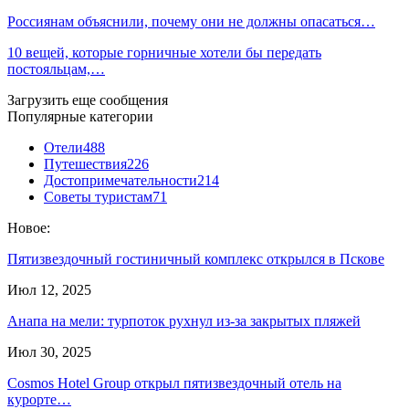
Россиянам объяснили, почему они не должны опасаться…
10 вещей, которые горничные хотели бы передать
постояльцам,…
Загрузить еще сообщения
Популярные категории
Отели
488
Путешествия
226
Достопримечательности
214
Советы туристам
71
Новое:
Пятизвездочный гостиничный комплекс открылся в Пскове
Июл 12, 2025
Анапа на мели: турпоток рухнул из-за закрытых пляжей
Июл 30, 2025
Cosmos Hotel Group открыл пятизвездочный отель на
курорте…