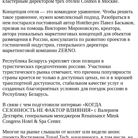
кластерным директором трех отелей Cosmos в Москве.
Концепция отеля — это командное уравнение. Чтобы решить
такое уравнение, нужен комплексный подход. Разобраться в
нем постарался постоянный автор Hotelier.pro Павел Баскаков,
призвав на помощь Викторию Мироновскую, креатора,
автора уникальных маркетинговых концепций для объектов
размещения в России, консультанта по развитию проектов в
гостиничной индустрии, генерального директора
маркетинговой компании ZERNO.
Республика Беларусь укрепляет свои позиции в
туристических предпочтениях россиян. Участники
туристического рынка отмечают, что причина популярности
страны кроется не только в доступных ценах, но и в хорошей
транспортной доступности, стабильном качестве услуг и
созданных благоприятных условиях для поездок россиян в
Республику Беларусь.
В связи с чем подготовили интервью «КОГДА
СЕЗОННОСТЬ НЕ ФАКТОР ВЛИЯНИЯ» с Валерием
Дехтярём, генеральным менеджером Renaissance Minsk
Congress Hotel & Spa Center.
Многие на рынке слышали от коллег или видели анонс
проекта Ростелеком Travel Tech, нацеленного, в том числе, на