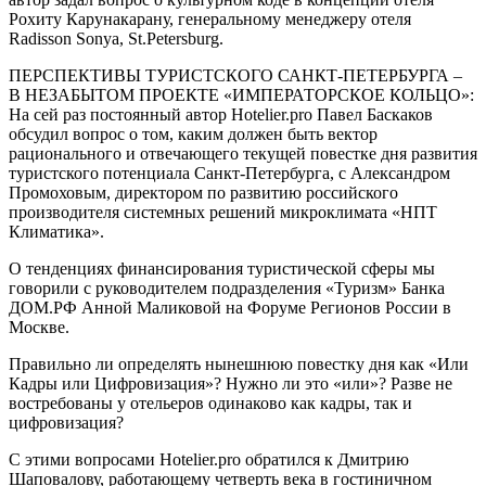
Рохиту Карунакарану, генеральному менеджеру отеля
Radisson Sonya, St.Petersburg.
ПЕРСПЕКТИВЫ ТУРИСТСКОГО САНКТ-ПЕТЕРБУРГА –
В НЕЗАБЫТОМ ПРОЕКТЕ «ИМПЕРАТОРСКОЕ КОЛЬЦО»:
На сей раз постоянный автор Hotelier.pro Павел Баскаков
обсудил вопрос о том, каким должен быть вектор
рационального и отвечающего текущей повестке дня развития
туристского потенциала Санкт-Петербурга, с Александром
Промоховым, директором по развитию российского
производителя системных решений микроклимата «НПТ
Климатика».
О тенденциях финансирования туристической сферы мы
говорили с руководителем подразделения «Туризм» Банка
ДОМ.РФ Анной Маликовой на Форуме Регионов России в
Москве.
Правильно ли определять нынешнюю повестку дня как «Или
Кадры или Цифровизация»? Нужно ли это «или»? Разве не
востребованы у отельеров одинаково как кадры, так и
цифровизация?
С этими вопросами Hotelier.pro обратился к Дмитрию
Шаповалову, работающему четверть века в гостиничном