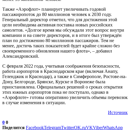
Также «Аэрофлот» планирует увеличивать годовой
пассажиропоток до 80 миллионов человек к 2030 году.
Генеральный директор отметил, что для достижения этой
цели необходима активная поставка новых российских
самолетов. «Долгое время мы обсуждали этот вопрос внутри
компании и на совете директоров, и в итоге был утверждён
план по достижению 80 миллионов пассажиров. Тем не
менее, достичь таких показателей будет крайне сложно без
своевременного обновления нашего флота», – добавил
Александровский.
С февраля 2022 года, учитывая соображения безопасности,
работа аэропортов в Краснодарском крае (включая Анапу,
Геленджик и Краснодар), а также в Симферополе, Ростове-на-
Дону, Белгороде, Брянске, Курске и Воронеже была
приостановлена. Официальных решений о сроках открытия
этих южных аэропортов пока не поступало, однако в
«Аэрофлоте» готовы оперативно увеличить объемы перевозок
в случае изменения в ситуации.
Источник
0
0
Поделится
Facebook
Telegram
Twitter
OK.ru
VK
Viber
WhatsApp