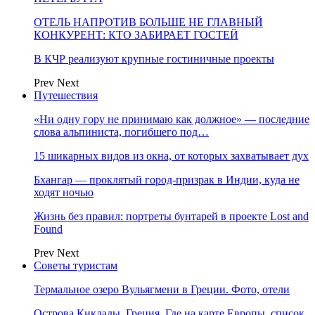
ОТЕЛЬ НАПРОТИВ БОЛЬШЕ НЕ ГЛАВНЫЙ
КОНКУРЕНТ: КТО ЗАБИРАЕТ ГОСТЕЙ
В КЧР реализуют крупные гостиничные проекты
Prev
Next
Путешествия
«Ни одну гору не принимаю как должное» — последние
слова альпиниста, погибшего под…
15 шикарных видов из окна, от которых захватывает дух
Бхангар — проклятый город-призрак в Индии, куда не
ходят ночью
Жизнь без правил: портреты бунтарей в проекте Lost and
Found
Prev
Next
Советы туристам
Термальное озеро Вульягмени в Греции. Фото, отели
Острова Киклады, Греция. Где на карте Европы, список