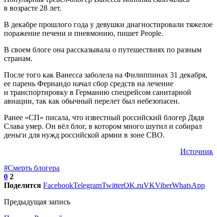
в возрасте 28 лет.
В декабре прошлого года у девушки диагностировали тяжелое
поражение печени и пневмонию, пишет People.
В своем блоге она рассказывала о путешествиях по разным
странам.
После того как Ванесса заболела на Филиппинах 31 декабря,
ее парень Фернандо начал сбор средств на лечение
и транспортировку в Германию спецрейсом санитарной
авиации, так как обычный перелет был небезопасен.
Ранее «СП» писала, что известный российский блогер Дядя
Слава умер. Он вёл блог, в котором много шутил и собирал
деньги для нужд российской армии в зоне СВО.
Источник
#Смерть блогера
0
2
Поделится
Facebook
Telegram
Twitter
OK.ru
VK
Viber
WhatsApp
Предыдущая запись