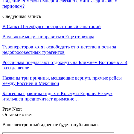
Падение Римской империи связано с мини-ледниковым
периодом?
Следующая запись
В Санкт-Петербурге построят новый санаторий
Вам также могут понравиться
Еще от автора
Туроператоров хотят освободить от ответственности за
недобросовестных турагентов
Россиянам предлагают отдохнуть на Ближнем Востоке в 3–4
раза дешевле
Названы три причины, мешающие вернуть прямые рейсы
между Россией и Мексикой
Блогерша сравнила отдых в Крыму и Европе. Её муж
итальянец предпочитает крымские…
Prev
Next
Оставьте ответ
Ваш электронный адрес не будет опубликован.