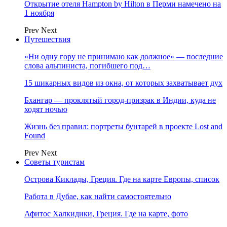
Открытие отеля Hampton by Hilton в Перми намечено на
1 ноября
Prev
Next
Путешествия
«Ни одну гору не принимаю как должное» — последние
слова альпиниста, погибшего под…
15 шикарных видов из окна, от которых захватывает дух
Бхангар — проклятый город-призрак в Индии, куда не
ходят ночью
Жизнь без правил: портреты бунтарей в проекте Lost and
Found
Prev
Next
Советы туристам
Острова Киклады, Греция. Где на карте Европы, список
Работа в Дубае, как найти самостоятельно
Афитос Халкидики, Греция. Где на карте, фото