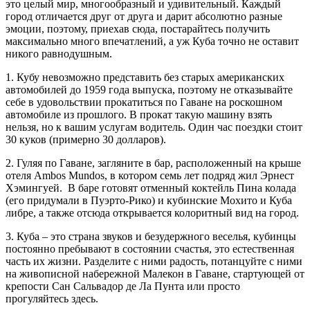
это целый мир, многообразный и удивительный. Каждый
город отличается друг от друга и дарит абсолютно разные
эмоции, поэтому, приехав сюда, постарайтесь получить
максимально много впечатлений, а уж Куба точно не оставит
никого равнодушным.
1. Кубу невозможно представить без старых американских
автомобилей до 1959 года выпуска, поэтому не отказывайте
себе в удовольствии прокатиться по Гаване на роскошном
автомобиле из прошлого. В прокат такую машину взять
нельзя, но к вашим услугам водитель. Один час поездки стоит
30 куков (примерно 30 долларов).
2. Гуляя по Гаване, загляните в бар, расположенный на крыше
отеля Ambos Mundos, в котором семь лет подряд жил Эрнест
Хэмингуей. В баре готовят отменный коктейль Пина колада
(его придумали в Пуэрто-Рико) и кубинские Мохито и Куба
либре, а также отсюда открывается колоритный вид на город.
3. Куба – это страна звуков и безудержного веселья, кубинцы
постоянно пребывают в состоянии счастья, это естественная
часть их жизни. Разделите с ними радость, потанцуйте с ними
на живописной набережной Малекон в Гаване, стартующей от
крепости Сан Сальвадор де Ла Пунта или просто
прогуляйтесь здесь.