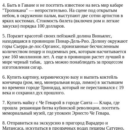
4. Быть в Гаване и не посетить известное на весь мир кабаре
"Тропикана" — непростительно. На сцене под открытым
небом, в окружении пальм, выступают две сотни артистов в
ярких костюмах. Стоимость билета (включен ром и легкие
закуски) порядка 100 долларов.
5. Поразит красотой своих пейзажей долина Виньялес,
находящаяся в провинции Пинар-Дель-Рио. Долину окружают
горы Сьерра-де-лос-Органос, пронизанные бесчисленным
количеством пещер и подземных рек, которым насчитывается
уже 160 миллионов лет. А еще в провинции растет лучший в
мире черный табак, здесь можно понаблюдать за процессом
изготовления сигар.
6. Купить картину, керамическую вазу и выпить коктейль
кончачара (ром, мед, минеральная вода, лимон) в застывшем
во времени городе Тринидад, который не перестаивался с 19
века и сохранил дух прошлого.
7. Купить майку с Че Геварой в городе Санта — Клара, где
прошла решающая битва кубинской революции, посетить
мемориальный музей, где упокоен Эрнесто Че Гевара.
8. Отправиться на экскурсию в пригород Варадеро и
Матансаса, искупаться в прозрачных водах пещеры Сатурно,