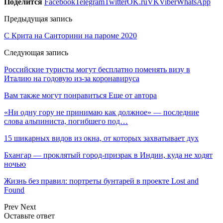
Поделится
Facebook
Telegram
Twitter
OK.ru
VK
Viber
WhatsApp
Предыдущая запись
С Крита на Санторини на пароме 2020
Следующая запись
Российские туристы могут бесплатно поменять визу в
Италию на годовую из-за коронавируса
Вам также могут понравиться
Еще от автора
«Ни одну гору не принимаю как должное» — последние
слова альпиниста, погибшего под…
15 шикарных видов из окна, от которых захватывает дух
Бхангар — проклятый город-призрак в Индии, куда не ходят
ночью
Жизнь без правил: портреты бунтарей в проекте Lost and
Found
Prev
Next
Оставьте ответ