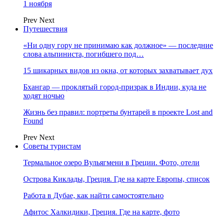
1 ноября
Prev
Next
Путешествия
«Ни одну гору не принимаю как должное» — последние
слова альпиниста, погибшего под…
15 шикарных видов из окна, от которых захватывает дух
Бхангар — проклятый город-призрак в Индии, куда не
ходят ночью
Жизнь без правил: портреты бунтарей в проекте Lost and
Found
Prev
Next
Советы туристам
Термальное озеро Вульягмени в Греции. Фото, отели
Острова Киклады, Греция. Где на карте Европы, список
Работа в Дубае, как найти самостоятельно
Афитос Халкидики, Греция. Где на карте, фото