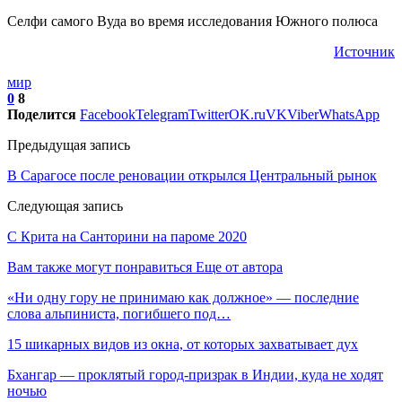
Селфи самого Вуда во время исследования Южного полюса
Источник
мир
0
8
Поделится
Facebook
Telegram
Twitter
OK.ru
VK
Viber
WhatsApp
Предыдущая запись
В Сарагосе после реновации открылся Центральный рынок
Следующая запись
С Крита на Санторини на пароме 2020
Вам также могут понравиться
Еще от автора
«Ни одну гору не принимаю как должное» — последние
слова альпиниста, погибшего под…
15 шикарных видов из окна, от которых захватывает дух
Бхангар — проклятый город-призрак в Индии, куда не ходят
ночью