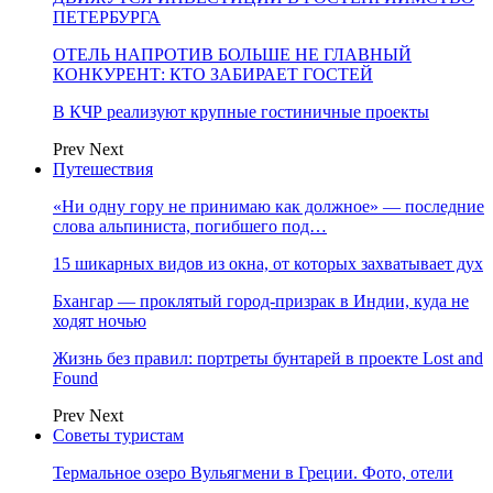
ПЕТЕРБУРГА
ОТЕЛЬ НАПРОТИВ БОЛЬШЕ НЕ ГЛАВНЫЙ
КОНКУРЕНТ: КТО ЗАБИРАЕТ ГОСТЕЙ
В КЧР реализуют крупные гостиничные проекты
Prev
Next
Путешествия
«Ни одну гору не принимаю как должное» — последние
слова альпиниста, погибшего под…
15 шикарных видов из окна, от которых захватывает дух
Бхангар — проклятый город-призрак в Индии, куда не
ходят ночью
Жизнь без правил: портреты бунтарей в проекте Lost and
Found
Prev
Next
Советы туристам
Термальное озеро Вульягмени в Греции. Фото, отели