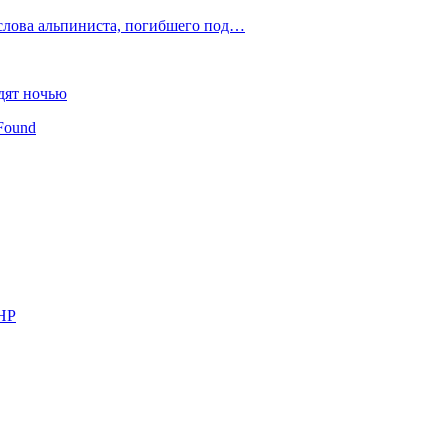
слова альпиниста, погибшего под…
дят ночью
Found
КНР