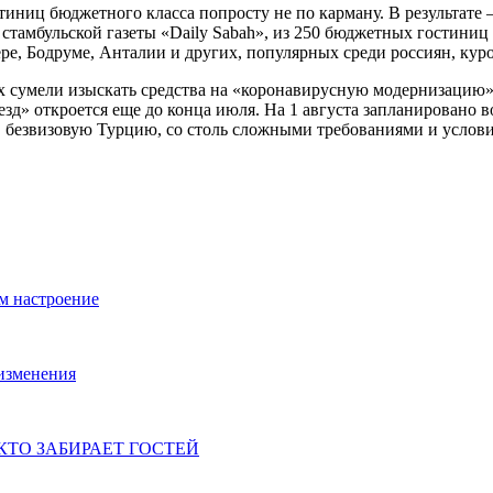
иниц бюджетного класса попросту не по карману. В результате
стамбульской газеты «Daily Sabah», из 250 бюджетных гостиниц 
ре, Бодруме, Анталии и других, популярных среди россиян, кур
их сумели изыскать средства на «коронавирусную модернизацию
езд» откроется еще до конца июля. На 1 августа запланировано 
 в безвизовую Турцию, со столь сложными требованиями и услов
м настроение
изменения
КТО ЗАБИРАЕТ ГОСТЕЙ