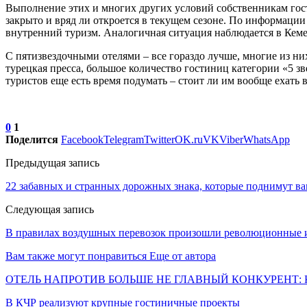
Выполнение этих и многих других условий собственникам гост
закрыто и вряд ли откроется в текущем сезоне. По информации 
внутренний туризм. Аналогичная ситуация наблюдается в Кеме
С пятизвездочными отелями – все гораздо лучше, многие из н
турецкая пресса, большое количество гостиниц категории «5 зв
туристов еще есть время подумать – стоит ли им вообще ехать
0
1
Поделится
Facebook
Telegram
Twitter
OK.ru
VK
Viber
WhatsApp
Предыдущая запись
22 забавных и странных дорожных знака, которые поднимут ва
Следующая запись
В правилах воздушных перевозок произошли революционные 
Вам также могут понравиться
Еще от автора
ОТЕЛЬ НАПРОТИВ БОЛЬШЕ НЕ ГЛАВНЫЙ КОНКУРЕНТ: 
В КЧР реализуют крупные гостиничные проекты