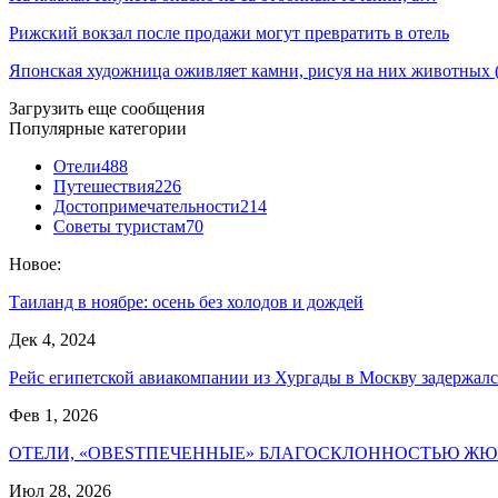
Рижский вокзал после продажи могут превратить в отель
Японская художница оживляет камни, рисуя на них животных
Загрузить еще сообщения
Популярные категории
Отели
488
Путешествия
226
Достопримечательности
214
Советы туристам
70
Новое:
Таиланд в ноябре: осень без холодов и дождей
Дек 4, 2024
Рейс египетской авиакомпании из Хургады в Москву задержал
Фев 1, 2026
ОТЕЛИ, «ОBESTПЕЧЕННЫЕ» БЛАГОСКЛОННОСТЬЮ ЖЮ
Июл 28, 2026