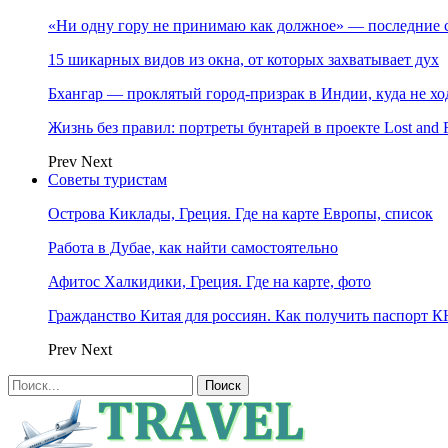
«Ни одну гору не принимаю как должное» — последние 
15 шикарных видов из окна, от которых захватывает дух
Бхангар — проклятый город-призрак в Индии, куда не хо
Жизнь без правил: портреты бунтарей в проекте Lost and 
Prev
Next
Советы туристам
Острова Киклады, Греция. Где на карте Европы, список
Работа в Дубае, как найти самостоятельно
Афитос Халкидики, Греция. Где на карте, фото
Гражданство Китая для россиян. Как получить паспорт 
Prev
Next