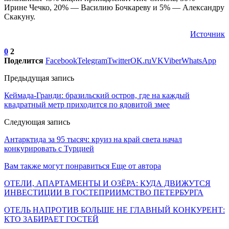
Ирине Чечко, 20% — Василию Бочкареву и 5% — Александру
Скакуну.
Источник
0
2
Поделится
Facebook
Telegram
Twitter
OK.ru
VK
Viber
WhatsApp
Предыдущая запись
Кеймада-Гранди: бразильский остров, где на каждый
квадратный метр приходится по ядовитой змее
Следующая запись
Антарктида за 95 тысяч: круиз на край света начал
конкурировать с Турцией
Вам также могут понравиться
Еще от автора
ОТЕЛИ, АПАРТАМЕНТЫ И ОЗЁРА: КУДА ДВИЖУТСЯ
ИНВЕСТИЦИИ В ГОСТЕПРИИМСТВО ПЕТЕРБУРГА
ОТЕЛЬ НАПРОТИВ БОЛЬШЕ НЕ ГЛАВНЫЙ КОНКУРЕНТ:
КТО ЗАБИРАЕТ ГОСТЕЙ