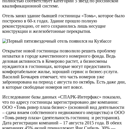
полностью соответствует категории 5 звезд по российской
квалификационной системе.
Отель занял здание бывшей гостиницы «Томь», которое было
построено в 60-х годах. Здание прошло полную
реконструкцию, от него сохранились лишь несущие
конструкции и железобетонные перекрытия.
Открытие новой гостиницы позволило решить проблему
нехватки в городе качественного номерного фонда. Ведь
деловая активность в Кемерово растет, а бизнесмены
нуждаются в гостиницах, которые могут предоставить
комфортабельное жилье, хороший сервис и бизнес-услуги.
Василий Бочкарев отмечает, что часть номеров уже
забронирована на период с августа по октябрь. Есть даже дни,
в которые свободные номеров нет вовсе.
Исследование базы данных «СПАРК-Интерфакс» показало,
что по адресу гостиницы зарегистрировано две компании:
ООО «Томь ривер плаза бизнес» (основной вид деятельности
– сдача внаем собственного недвижимого имущества) и ООО
«Томь ривер плаза» (деятельность гостиниц и ресторанов).
Дата регистрации компаний – 17 августа 2015 года. В обеих
компаниях 45% акций принадлежит Яне Сибиль, 30% —