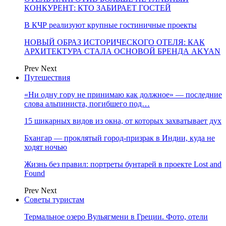
КОНКУРЕНТ: КТО ЗАБИРАЕТ ГОСТЕЙ
В КЧР реализуют крупные гостиничные проекты
НОВЫЙ ОБРАЗ ИСТОРИЧЕСКОГО ОТЕЛЯ: КАК
АРХИТЕКТУРА СТАЛА ОСНОВОЙ БРЕНДА AKYAN
Prev
Next
Путешествия
«Ни одну гору не принимаю как должное» — последние
слова альпиниста, погибшего под…
15 шикарных видов из окна, от которых захватывает дух
Бхангар — проклятый город-призрак в Индии, куда не
ходят ночью
Жизнь без правил: портреты бунтарей в проекте Lost and
Found
Prev
Next
Советы туристам
Термальное озеро Вульягмени в Греции. Фото, отели