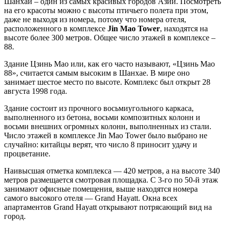
Шанхай – один из самых красивых городов Азии. Посмотреть
на его красоты можно с высоты птичьего полета при этом,
даже не выходя из номера, потому что номера отеля,
расположенного в комплексе
Jin Mao Tower
, находятся на
высоте более 300 метров. Общее число этажей в комплексе –
88.
Здание Цзинь Мао или, как его часто называют, «Цзинь Мао
88», считается самым высоким в Шанхае. В мире оно
занимает шестое место по высоте. Комплекс был открыт 28
августа 1998 года.
Здание состоит из прочного восьмиугольного каркаса,
выполненного из бетона, восьми композитных колонн и
восьми внешних огромных колонн, выполненных из стали.
Число этажей в комплексе Jin Mao Tower было выбрано не
случайно: китайцы верят, что число 8 приносит удачу и
процветание.
Наивысшая отметка комплекса — 420 метров, а на высоте 340
метров размещается смотровая площадка. С 3-го по 50-й этаж
занимают офисные помещения, выше находятся номера
самого высокого отеля — Grand Hayatt. Окна всех
апартаментов Grand Hayatt открывают потрясающий вид на
город.