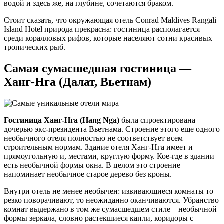
водой и здесь же, на глубине, сочетаются браком.
Стоит сказать, что окружающая отель Conrad Maldives Rangali
Island Hotel природа прекрасна: гостиница располагается
среди коралловых рифов, которые населяют сотни красивых
тропических рыб.
Самая сумасшедшая гостиница —
Ханг-Нга (Далат, Вьетнам)
Гостиница Ханг-Нга (Hang Nga)
была спроектирована
дочерью экс-президента Вьетнама. Строение этого еще одного
необычного отеля полностью не соответствует всем
строительным нормам. Здание отеля Ханг-Нга имеет и
прямоугольную и, местами, круглую форму. Кое-где в здании
есть необычной формы окна. В целом это строение
напоминает необычное старое дерево без кроны.
Внутри отель не менее необычен: извивающиеся комнаты то
резко поворачивают, то неожиданно оканчиваются. Убранство
комнат выдержано в том же сумасшедшем стиле – необычной
формы зеркала, словно растекшиеся капли, коридоры с