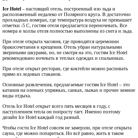
Ice Hotel
– настоящий отель, построенный изо льда и
расположенный недалеко от Полярного круга. В достаточно
прохладных номерах, где температура воздуха не превышает
отметки -5 C, гостям отеля предлагается переночевать. Все
номера и холлы отеля полностью выполнены из снега и льда.
При отеле открыта часовня, где проводятся церемонии
бракосочетания и крещения. Отель убран натуральными
звериными шкурами, но, не смотря на это, гостям Ice Hotel
рекомендовано ночевать в теплых одеждах и спальниках.
При отеле открыт ресторан, где коктейли можно распивать
прямо из ледовых стаканов.
Основные развлечения, предлагаемые гостям Ice Hotel – это
катания на оленьих упряжках, санках, лыжах и прочие зимние
виды отдыха.
Отель Ice Hotel открыт всего пять месяцев в году, с
наступлением тепла он попросту тает. Именно поэтому
дизайн Ice Hotel каждый год разный.
Чтобы гости Ice Hotel совсем не замерзли, при отеле открыта
сауна, где можно попариться. Но всё равно, жить в таком