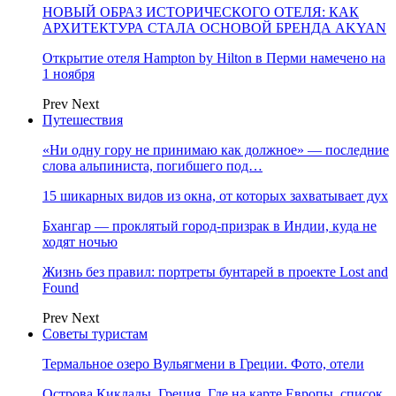
НОВЫЙ ОБРАЗ ИСТОРИЧЕСКОГО ОТЕЛЯ: КАК
АРХИТЕКТУРА СТАЛА ОСНОВОЙ БРЕНДА AKYAN
Открытие отеля Hampton by Hilton в Перми намечено на
1 ноября
Prev
Next
Путешествия
«Ни одну гору не принимаю как должное» — последние
слова альпиниста, погибшего под…
15 шикарных видов из окна, от которых захватывает дух
Бхангар — проклятый город-призрак в Индии, куда не
ходят ночью
Жизнь без правил: портреты бунтарей в проекте Lost and
Found
Prev
Next
Советы туристам
Термальное озеро Вульягмени в Греции. Фото, отели
Острова Киклады, Греция. Где на карте Европы, список