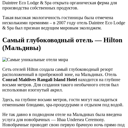
Daintree Eco Lodge & Spa открыта органическая ферма для
производства собственных продуктов.
Такая высокая экологичность гостиницы была отмечена
несколькими премиями – в 2007 году отель Daintree Eco Lodge
& Spa был признан ведущим мировым эколоджем.
Самый глубоководный отель — Hilton
(Мальдивы)
Сеть отелей Hilton создала самый глубоководный резорт
расположенный в прибрежной зоне, на Мальдивах. Отель
Conrad Maldives Rangali Island Hotel
находится на глубине
восьми метров. Для создания такого необычного отеля был
использован изогнутый акрил.
Здесь, на глубине восьми метров, гости могут насладиться
отменными блюдами, spa-процедурами и отдыхом под водой.
Не так давно в подводном отеле на Мальдивах была введена
услуга для новобрачных — Ithaa Undersea Ceremony.
Новобрачные проводят свою первую брачную ночь прямо под