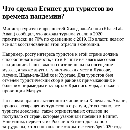
Что сделал Египет для туристов во
времена пандемии?
Министр туризма и древностей Халед аль-Анани (Khaled al-
Anani) сообщил, что доходы туризма упали в 2020
практически на 70% по сравнению с 2019. Но власти делают
всё для восстановления этой отрасли экономики.
Например, росту интереса туристов к этой стране должна
способствовать новость, что в Египте началась массовая
вакцинации. Ранее власти снизили цены на посещение
музеев, а также других туристических мест в Луксоре,
Асуане, Шарм-эль-Шейхе и Хургаде. Для туристов был
отменен туристический сбор в районах примыкающих к
большим пирамидам и курортам Красного мора, а также в
провинции Матрух.
По словам правительственного чиновника Халеда аль-Анани,
процесс возвращения туристов в страну идёт успешно, все
туристы довольны, также отрицательных отзывов не
поступало от стран, которые узаконили поездки в Египет.
Напомним, перелёты из России в Египет до сих пор
затруднены, хотя направление открыто с сентября 2020 года.