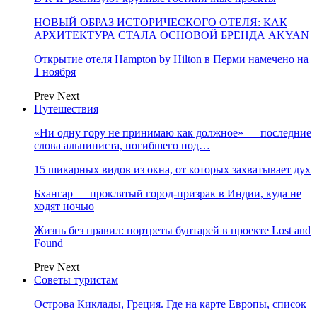
НОВЫЙ ОБРАЗ ИСТОРИЧЕСКОГО ОТЕЛЯ: КАК
АРХИТЕКТУРА СТАЛА ОСНОВОЙ БРЕНДА AKYAN
Открытие отеля Hampton by Hilton в Перми намечено на
1 ноября
Prev
Next
Путешествия
«Ни одну гору не принимаю как должное» — последние
слова альпиниста, погибшего под…
15 шикарных видов из окна, от которых захватывает дух
Бхангар — проклятый город-призрак в Индии, куда не
ходят ночью
Жизнь без правил: портреты бунтарей в проекте Lost and
Found
Prev
Next
Советы туристам
Острова Киклады, Греция. Где на карте Европы, список