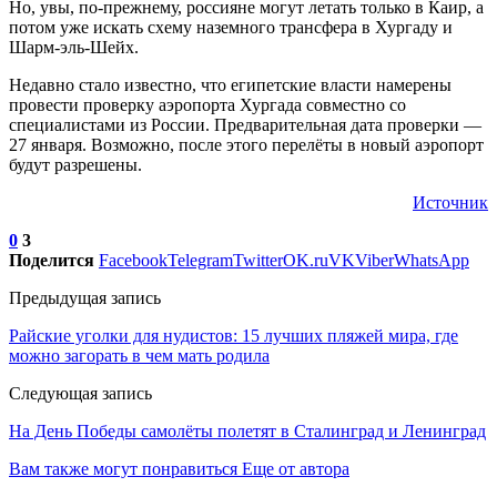
Но, увы, по-прежнему, россияне могут летать только в Каир, а
потом уже искать схему наземного трансфера в Хургаду и
Шарм-эль-Шейх.
Недавно стало известно, что египетские власти намерены
провести проверку аэропорта Хургада совместно со
специалистами из России. Предварительная дата проверки —
27 января. Возможно, после этого перелёты в новый аэропорт
будут разрешены.
Источник
0
3
Поделится
Facebook
Telegram
Twitter
OK.ru
VK
Viber
WhatsApp
Предыдущая запись
Райские уголки для нудистов: 15 лучших пляжей мира, где
можно загорать в чем мать родила
Следующая запись
На День Победы самолёты полетят в Сталинград и Ленинград
Вам также могут понравиться
Еще от автора