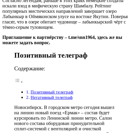
Согласно легендам, раньше в этих краях немецкие солдаты
искали вход в мифическую страну Шамбалу. Рейтинг
популярных мистических направлений завершает озеро
Лабынкыр в Оймяконском улусе на востоке Якутии. Поверья
гласят, что в озере обитает чудовище – лабынкырский чёрт с
тёмно-серым туловищем.
Приглашение к партнёрству – t.me/snn1964, здесь же вы
можете задать вопрос.
Позитивный телеграф
Содержание:
Позитивный телеграф
Негативный телеграф
Новосибирск. В городском метро сегодня вышел
на линию новый поезд «Ермак» – состав будет
курсировать по Ленинской линии метро. Салон
нового состава оборудован принудительной
сплит-системой с вентиляцией и очисткой