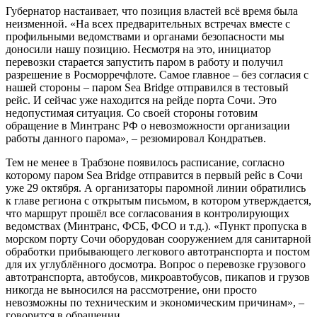
Губернатор настаивает, что позиция властей всё время была
неизменной. «На всех предварительных встречах вместе с
профильными ведомствами и органами безопасности мы
доносили нашу позицию. Несмотря на это, инициатор
перевозки старается запустить паром в работу и получил
разрешение в Росморречфлоте. Самое главное – без согласия с
нашей стороны – паром Sea Bridge отправился в тестовый
рейс. И сейчас уже находится на рейде порта Сочи. Это
недопустимая ситуация. Со своей стороны готовим
обращение в Минтранс РФ о невозможности организации
работы данного парома», – резюмировал Кондратьев.
Тем не менее в Трабзоне появилось расписание, согласно
которому паром Sea Bridge отправится в первый рейс в Сочи
уже 29 октября. А организаторы паромной линии обратились
к главе региона с открытым письмом, в котором утверждается,
что маршрут прошёл все согласования в контролирующих
ведомствах (Минтранс, ФСБ, ФСО и т.д.). «Пункт пропуска в
морском порту Сочи оборудован сооружением для санитарной
обработки прибывающего легкового автотранспорта и постом
для их углублённого досмотра. Вопрос о перевозке грузового
автотранспорта, автобусов, микроавтобусов, пикапов и грузов
никогда не выносился на рассмотрение, они просто
невозможны по техническим и экономическим причинам», –
говорится в обращении.