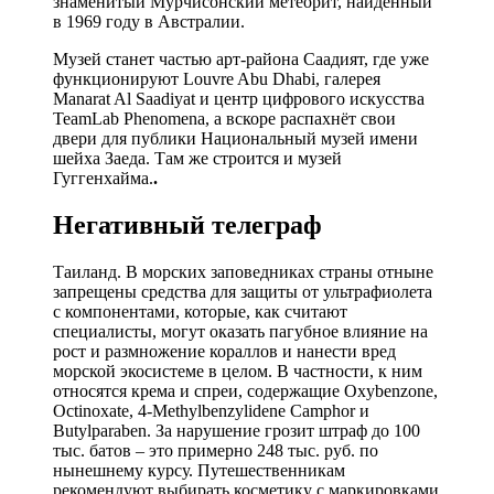
знаменитый Мурчисонский метеорит, найденный
в 1969 году в Австралии.
Музей станет частью арт-района Саадият, где уже
функционируют Louvre Abu Dhabi, галерея
Manarat Al Saadiyat и центр цифрового искусства
TeamLab Phenomena, а вскоре распахнёт свои
двери для публики Национальный музей имени
шейха Заеда. Там же строится и музей
Гуггенхайма.
.
Негативный телеграф
Таиланд. В морских заповедниках страны отныне
запрещены средства для защиты от ультрафиолета
с компонентами, которые, как считают
специалисты, могут оказать пагубное влияние на
рост и размножение кораллов и нанести вред
морской экосистеме в целом. В частности, к ним
относятся крема и спреи, содержащие Oxybenzone,
Octinoxate, 4‑Methylbenzylidene Camphor и
Butylparaben. За нарушение грозит штраф до 100
тыс. батов – это примерно 248 тыс. руб. по
нынешнему курсу. Путешественникам
рекомендуют выбирать косметику с маркировками