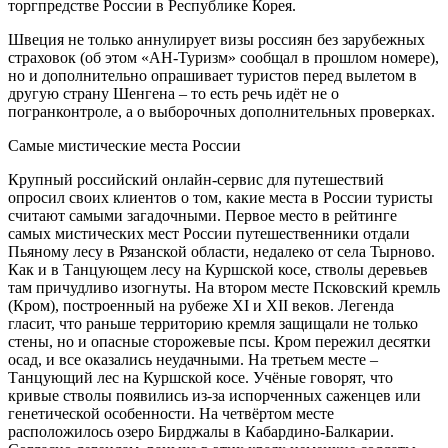
торгпредстве России в Республике Корея.
Швеция не только аннулирует визы россиян без зарубежных
страховок (об этом «АН-Туризм» сообщал в прошлом номере),
но и дополнительно опрашивает туристов перед вылетом в
другую страну Шенгена – то есть речь идёт не о
погранконтроле, а о выборочных дополнительных проверках.
Самые мистические места России
Крупный российский онлайн-сервис для путешествий
опросил своих клиентов о том, какие места в России туристы
считают самыми загадочными. Первое место в рейтинге
самых мистических мест России путешественники отдали
Пьяному лесу в Рязанской области, недалеко от села Тырново.
Как и в Танцующем лесу на Куршской косе, стволы деревьев
там причудливо изогнуты. На втором месте Псковский кремль
(Кром), построенный на рубеже XI и XII веков. Легенда
гласит, что раньше территорию кремля защищали не только
стены, но и опасные сторожевые псы. Кром пережил десятки
осад, и все оказались неудачными. На третьем месте –
Танцующий лес на Куршской косе. Учёные говорят, что
кривые стволы появились из-за испорченных саженцев или
генетической особенности. На четвёртом месте
расположилось озеро Бирджалы в Кабардино-Балкарии.