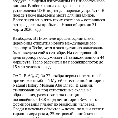
воздуха, а сиденья изготовлены из износостойкого
винила. В обоих концах каждого вагона
установлены USB-порты для зарядки устройств. В
поезде также выделены места для инвалидов.
Всего закуплено пять таких составов – оставшиеся
четыре должны прибыть в Новосибирск до 31
марта 2026 года.
Камбоджа. В Пномпене прошла официальная
церемония открытия нового международного
аэропорта Techo, хотя в эксплуатацию авиагавань
была введена ещё в сентябре. На сегодняшний
день аэропорт обслуживает 31 авиакомпанию и 44
маршрута. Techo рассчитан на пассажиропоток до
15 млн человек в год.
ОАЭ. В Абу-Даби 22 ноября первых посетителей
примет масштабный Музей естественной истории
Natural History Museum Abu Dhabi. В здании,
стилизованном под естественные скальные
образования, разместятся экспозиции,
посвящённые 13,8 млрд лет истории Земли – от
формирования планет до эволюции человека.
Среди ключевых объектов – почти полный скелет
тираннозавра рекса, 25‑метровый синий кит и