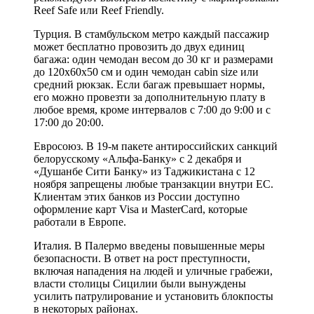
Reef Safe или Reef Friendly.
Турция. В стамбульском метро каждый пассажир
может бесплатно провозить до двух единиц
багажа: один чемодан весом до 30 кг и размерами
до 120х60х50 см и один чемодан cabin size или
средний рюкзак. Если багаж превышает нормы,
его можно провезти за дополнительную плату в
любое время, кроме интервалов с 7:00 до 9:00 и с
17:00 до 20:00.
Евросоюз. В 19-м пакете антироссийских санкций
белорусскому «Альфа-Банку» с 2 декабря и
«Душанбе Сити Банку» из Таджикистана с 12
ноября запрещены любые транзакции внутри ЕС.
Клиентам этих банков из России доступно
оформление карт Visa и MasterCard, которые
работали в Европе.
Италия. В Палермо введены повышенные меры
безопасности. В ответ на рост преступности,
включая нападения на людей и уличные грабежи,
власти столицы Сицилии были вынуждены
усилить патрулирование и установить блокпосты
в некоторых районах.