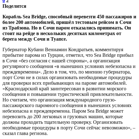
0
2
Поделится
Корабль Sea Bridge, способный перевезти 450 пассажиров и
более 200 автомобилей, пришёл тестовым рейсом в Сочи
из Трабзона. Но в Сочи паром отказались принимать. Он
стоит на рейде в нескольких десятках километрах от
берега между Сочи и Туапсе.
Губернатор Кубани Вениамин Кондратьев, комментируя
прибытие парома из Турции, отметил, что Sea Bridge прибыл
в Сочи «без согласия с нашей стороны», а организация
регулярного сообщения «в нынешних условиях небезопасна и
преждевременна». Дело в том, что, по мнению губернатора,
порт Сочи не в силах организовать необходимые процедуры
для проверки всех прибывающих на пароме автомобилей.
«Краснодарский край заинтересован в развитии морского
сообщения и повышении туристической привлекательности.
Но считаем, что организация международного грузо-
пассажирского паромного сообщения в нынешних условиях
небезопасна и преждевременна. Паром Sea Bridge может
перевозить до 200 легковых и грузовых машин, которые
должны проходить тщательную проверку. Организовать
необходимые процедуры в порту Сочи сейчас невозможно», –
сказал глава региона.