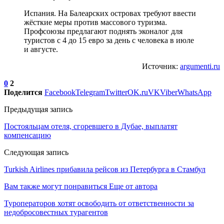
Испания. На Балеарских островах требуют ввести
жёсткие меры против массового туризма.
Профсоюзы предлагают поднять эконалог для
туристов с 4 до 15 евро за день с человека в июле
и августе.
Источник:
argumenti.ru
0
2
Поделится
Facebook
Telegram
Twitter
OK.ru
VK
Viber
WhatsApp
Предыдущая запись
Постояльцам отеля, сгоревшего в Дубае, выплатят
компенсацию
Следующая запись
Turkish Airlines прибавила рейсов из Петербурга в Стамбул
Вам также могут понравиться
Еще от автора
Туроператоров хотят освободить от ответственности за
недобросовестных турагентов