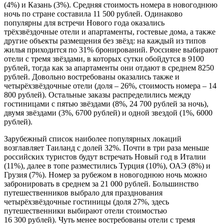
(4%) и Казань (3%). Средняя стоимость номера в новогоднюю
ночь по стране составила 11 500 рублей. Одинаково
популярны для встречи Нового года оказались
трёхзвёздочные отели и апартаменты, гостевые дома, а также
другие объекты размещения без звёзд: на каждый из типов
жилья приходится по 31% бронирований. Россияне выбирают
отели с тремя звёздами, в которых сутки обойдутся в 9100
рублей, тогда как за апартаменты они отдают в среднем 8250
рублей. Довольно востребованы оказались также и
четырёхзвёздочные отели (доля – 26%, стоимость номера – 14
800 рублей). Остальные заказы распределились между
гостиницами с пятью звёздами (8%, 24 700 рублей за ночь),
двумя звёздами (3%, 6700 рублей) и одной звездой (1%, 6000
рублей).
Зарубежный список наиболее популярных локаций
возглавляет Таиланд с долей 32%. Почти в три раза меньше
российских туристов будут встречать Новый год в Италии
(11%), далее в топе разместились Турция (10%), ОАЭ (8%) и
Грузия (7%). Номер за рубежом в новогоднюю ночь можно
забронировать в среднем за 21 000 рублей. Большинство
путешественников выбрало для празднования
четырёхзвёздочные гостиницы (доля 27%, здесь
путешественники выбирают отели стоимостью
16 300 рублей). Чуть менее востребованы отели с тремя