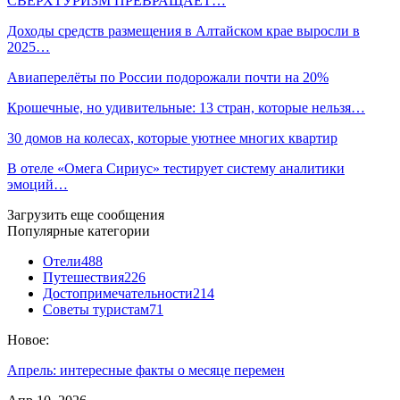
СВЕРХТУРИЗМ ПРЕВРАЩАЕТ…
Доходы средств размещения в Алтайском крае выросли в
2025…
Авиаперелёты по России подорожали почти на 20%
Крошечные, но удивительные: 13 стран, которые нельзя…
30 домов на колесах, которые уютнее многих квартир
В отеле «Омега Сириус» тестирует систему аналитики
эмоций…
Загрузить еще сообщения
Популярные категории
Отели
488
Путешествия
226
Достопримечательности
214
Советы туристам
71
Новое:
Апрель: интересные факты о месяце перемен