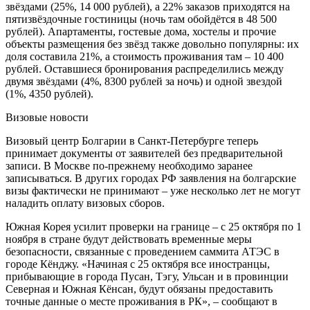
звёздами (25%, 14 000 рублей), а 22% заказов приходятся на
пятизвёздочные гостиницы (ночь там обойдётся в 48 500
рублей). Апартаменты, гостевые дома, хостелы и прочие
объекты размещения без звёзд также довольно популярны: их
доля составила 21%, а стоимость проживания там – 10 400
рублей. Оставшиеся бронирования распределились между
двумя звёздами (4%, 8300 рублей за ночь) и одной звездой
(1%, 4350 рублей).
Визовые новости
Визовый центр Болгарии в Санкт-Петербурге теперь
принимает документы от заявителей без предварительной
записи. В Москве по-прежнему необходимо заранее
записываться. В других городах РФ заявления на болгарские
визы фактически не принимают – уже несколько лет не могут
наладить оплату визовых сборов.
Южная Корея усилит проверки на границе – с 25 октября по 1
ноября в стране будут действовать временные меры
безопасности, связанные с проведением саммита АТЭС в
городе Кёнджу. «Начиная с 25 октября все иностранцы,
прибывающие в города Пусан, Тэгу, Ульсан и в провинции
Северная и Южная Кёнсан, будут обязаны предоставить
точные данные о месте проживания в РК», – сообщают в