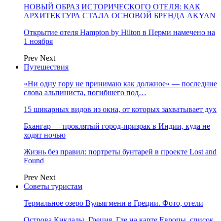
НОВЫЙ ОБРАЗ ИСТОРИЧЕСКОГО ОТЕЛЯ: КАК
АРХИТЕКТУРА СТАЛА ОСНОВОЙ БРЕНДА AKYAN
Открытие отеля Hampton by Hilton в Перми намечено на
1 ноября
Prev
Next
Путешествия
«Ни одну гору не принимаю как должное» — последние
слова альпиниста, погибшего под…
15 шикарных видов из окна, от которых захватывает дух
Бхангар — проклятый город-призрак в Индии, куда не
ходят ночью
Жизнь без правил: портреты бунтарей в проекте Lost and
Found
Prev
Next
Советы туристам
Термальное озеро Вульягмени в Греции. Фото, отели
Острова Киклады, Греция. Где на карте Европы, список