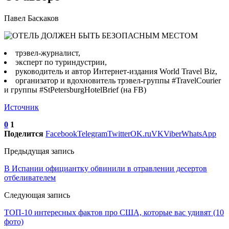
Павел Баскаков
трэвел-журналист,
эксперт по туриндустрии,
руководитель и автор Интернет-издания World Travel Biz,
организатор и вдохновитель трэвел-группы #TravelCourier
и группы #StPetersburgHotelBrief (на FB)
Источник
0
1
Поделится
Facebook
Telegram
Twitter
OK.ru
VK
Viber
WhatsApp
Предыдущая запись
В Испании официантку обвинили в отравлении десертов
отбеливателем
Следующая запись
ТОП-10 интересных фактов про США, которые вас удивят (10
фото)