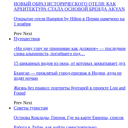
НОВЫЙ ОБРАЗ ИСТОРИЧЕСКОГО ОТЕЛЯ: КАК
АРХИТЕКТУРА СТАЛА ОСНОВОЙ БРЕНДА AKYAN
Открытие отеля Hampton by Hilton в Перми намечено на
1 ноября
Prev
Next
Путешествия
«Ни одну гору не принимаю как должное» — последние
слова альпиниста, погибшего под…
15 шикарных видов из окна, от которых захватывает дух
Бхангар — проклятый город-призрак в Индии, куда не
ходят ночью
Жизнь без правил: портреты бунтарей в проекте Lost and
Found
Prev
Next
Советы туристам
Острова Киклады, Греция. Где на карте Европы, список
Работа в Дубае, как найти самостоятельно