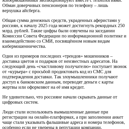
Кибермошенники эволюционируют вместе с технологиями.
Обман доверчивых пенсионеров по телефону – лишь
верхушка айсберга.
Общая сумма денежных средств, украденных аферистами у
россиян, к началу 2025 года может достигнуть рекордных 250
млрд. рублей. Такие цифры были озвучены на заседании
Комиссии Совета Федерации по информационной политике и
взаимодействию со СМИ, посвящённом новым видам
кибермошенничества.
Один из примеров последних «трендов» мошенников –
доставка цветов и подарков от неизвестных адресатов. На
следующий день «счастливому получателю» поступает звонок
от «курьера» с просьбой продиктовать код из СМС для
подтверждения доставки. Так злоумышленники получают
доступ к банковским данным, переводят деньги с карты
жертвы или оформляют на её имя кредит.
Не удивительно, что россияне начали скрывать данные от
цифровых систем.
Люди стали использовать вымышленные данные при
регистрации на онлайн-платформах, а при заполнении анкет
чаще стали указывать фальшивые адреса и номера телефонов,
особенно если не уверены в репутации компании.