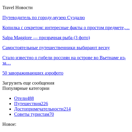
Travel Новости
Путеводитель по городу-музею Суздалю
Копилка с секретом: интересные факты о простом предмете,…
Salpa Maggiore — прозрачная рыба (3 фото)
Самостоятельные путешественники выбирают весну
Стало известно о гибели россиян на острове во Вьетнаме из-
за…
50 завораживающих аэрофото
Загрузить еще сообщения
Популярные категории
Отели
488
Путешествия
226
Достопримечательности
214
Советы туристам
70
Новое: