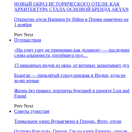
НОВЫЙ ОБРАЗ ИСТОРИЧЕСКОГО ОТЕЛЯ: КАК
АРХИТЕКТУРА СТАЛА ОСНОВОЙ БРЕНДА AKYAN
Открытие отеля Hampton by Hilton в Перми намечено на
1 ноября
Prev
Next
Путешествия
«Ни одну гору не принимаю как должное» — последние
слова альпиниста, погибшего под…
15 шикарных видов из окна, от которых захватывает дух
Бхангар — проклятый город-призрак в Индии, куда не
ходят ночью
Жизнь без правил: портреты бунтарей в проекте Lost and
Found
Prev
Next
Советы туристам
Термальное озеро Вульягмени в Греции. Фото, отели
Острова Киклады, Греция. Где на карте Европы, список