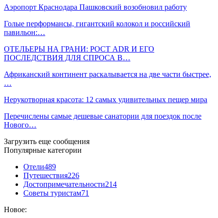
Аэропорт Краснодара Пашковский возобновил работу
Голые перформансы, гигантский колокол и российский
павильон:…
ОТЕЛЬЕРЫ НА ГРАНИ: РОСТ ADR И ЕГО
ПОСЛЕДСТВИЯ ДЛЯ СПРОСА В…
Африканский континент раскалывается на две части быстрее,
…
Нерукотворная красота: 12 самых удивительных пещер мира
Перечислены самые дешевые санатории для поездок после
Нового…
Загрузить еще сообщения
Популярные категории
Отели
489
Путешествия
226
Достопримечательности
214
Советы туристам
71
Новое: