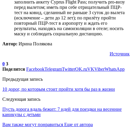
заполнить анкету Cyprus Flight Pass; получить pro-визу
перед вылетом; иметь при себе отрицательный ПЦР-
тест на ковид, сделанный не раньше 3 суток до вылета
(исключение – дети до 12 лет); по прилёту пройти
повторный ПЦР-тест в аэропорту и ждать его
результаты, находясь на самоизоляции в отеле; носить
маску и соблюдать социальную дистанцию.
Автор:
Ирина Полякова
Источник
0
3
Поделится
Facebook
Telegram
Twitter
OK.ru
VK
Viber
WhatsApp
Предыдущая запись
10 дорог, по которым стоит пройти хотя бы раз в жизни
Следующая запись
Пусть дорога вдаль бежит: 7 идей для поездки на весенние
каникулы с детьми
Вам также могут понравиться
Еще от автора