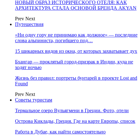
НОВЫЙ ОБРАЗ ИСТОРИЧЕСКОГО ОТЕЛЯ: КАК
АРХИТЕКТУРА СТАЛА ОСНОВОЙ БРЕНДА AKYAN
Prev
Next
Путешествия
«Ни одну гору не принимаю как должное» — последние
слова альпиниста, погибшего под…
15 шикарных видов из окна, от которых захватывает дух
Бхангар — проклятый город-призрак в Индии, куда не
ходят ночью
Жизнь без правил: портреты бунтарей в проекте Lost and
Found
Prev
Next
Советы туристам
Термальное озеро Вульягмени в Греции. Фото, отели
Острова Киклады, Греция. Где на карте Европы, список
Работа в Дубае, как найти самостоятельно