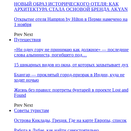
НОВЫЙ ОБРАЗ ИСТОРИЧЕСКОГО ОТЕЛЯ: КАК
АРХИТЕКТУРА СТАЛА ОСНОВОЙ БРЕНДА AKYAN
Открытие отеля Hampton by Hilton в Перми намечено на
1 ноября
Prev
Next
Путешествия
«Ни одну гору не принимаю как должное» — последние
слова альпиниста, погибшего под…
15 шикарных видов из окна, от которых захватывает дух
Бхангар — проклятый город-призрак в Индии, куда не
ходят ночью
Жизнь без правил: портреты бунтарей в проекте Lost and
Found
Prev
Next
Советы туристам
Острова Киклады, Греция. Где на карте Европы, список
Работа в Дубае, как найти самостоятельно