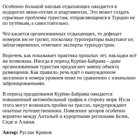
Особенно большой наплыв отдыхающих ожидается в
недорогих мини-отелях и апартаментах. Это может создать
серьезные проблемы туристам, отправляющимся в Турцию не
по путёвкам, а самостоятельно.
Что касается организованных отдыхающих, то дефицит
номеров им не грозит, поскольку туроператоры выкупают их
заблаговременно, отмечают эксперты туриндустрии.
Впрочем, как показывает практика прошлых лет, накладки всё
же возможны. Иногда в период Курбан-Байрама – даже
организованным туристам предлагают замену объекта
размещения. Как правило, речь идёт о вынужденном
заселении в номера уровнем ниже по сравнению с изначально
забронированными.
В период празднования Курбан-Байрама ожидается
повышенный автомобильный трафик в сторону моря. Из-за
этого могут возникать пробки на трассах, предупреждают
опытные путешественники. Появление заторов особенно
вероятно между Антальей и курортными регионами Белек,
Сиде и Аланья.
Автор:
Руслан Кривов