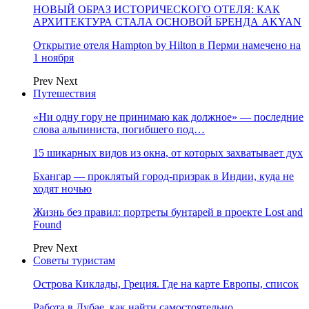
НОВЫЙ ОБРАЗ ИСТОРИЧЕСКОГО ОТЕЛЯ: КАК
АРХИТЕКТУРА СТАЛА ОСНОВОЙ БРЕНДА AKYAN
Открытие отеля Hampton by Hilton в Перми намечено на
1 ноября
Prev
Next
Путешествия
«Ни одну гору не принимаю как должное» — последние
слова альпиниста, погибшего под…
15 шикарных видов из окна, от которых захватывает дух
Бхангар — проклятый город-призрак в Индии, куда не
ходят ночью
Жизнь без правил: портреты бунтарей в проекте Lost and
Found
Prev
Next
Советы туристам
Острова Киклады, Греция. Где на карте Европы, список
Работа в Дубае, как найти самостоятельно