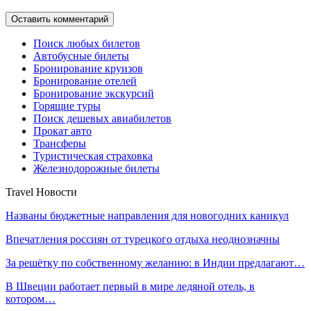
Поиск любых билетов
Автобусные билеты
Бронирование круизов
Бронирование отелей
Бронирование экскурсий
Горящие туры
Поиск дешевых авиабилетов
Прокат авто
Трансферы
Туристическая страховка
Железнодорожные билеты
Travel Новости
Названы бюджетные направления для новогодних каникул
Впечатления россиян от турецкого отдыха неоднозначны
За решётку по собственному желанию: в Индии предлагают…
В Швеции работает первый в мире ледяной отель, в
котором…