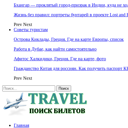
Бхангар — проклятый город-призрак в Индии, куда не хо
Жизнь без правил: портреты бунтарей в проекте Lost and 
Prev
Next
Советы туристам
Острова Киклады, Греция. Где на карте Европы, список
Работа в Дубае, как найти самостоятельно
Афитос Халкидики, Греция. Где на карте, фото
Гражданство Китая для россиян. Как получить паспорт 
Prev
Next
Главная