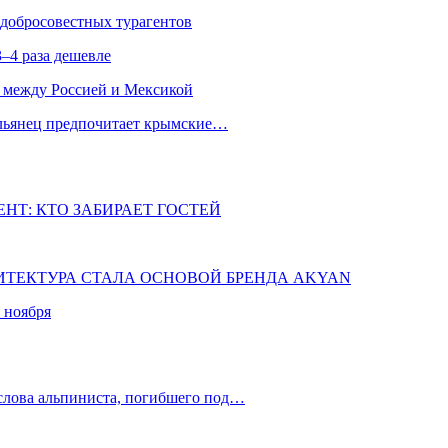
едобросовестных турагентов
–4 раза дешевле
 между Россией и Мексикой
альянец предпочитает крымские…
НТ: КТО ЗАБИРАЕТ ГОСТЕЙ
ХИТЕКТУРА СТАЛА ОСНОВОЙ БРЕНДА AKYAN
 ноября
слова альпиниста, погибшего под…