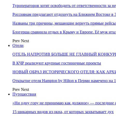
Туроператоров хотят освободить от ответственности за н
Россиянам предлагают отдохнуть на Ближнем Востоке в 3
Названы три причины, мешающие вернуть прямые рейсы
Блогерша сравнила отдых в Крыму и Европе. Её муж ит
Prev
Next
Отели
ОТЕЛЬ НАПРОТИВ БОЛЬШЕ НЕ ГЛАВНЫЙ КОНКУРЕ
В КЧР реализуют крупные гостиничные проекты
НОВЫЙ ОБРАЗ ИСТОРИЧЕСКОГО ОТЕЛЯ: КАК АР
Открытие отеля Hampton by Hilton в Перми намечено на 1
Prev
Next
Путешествия
«Ни одну гору не принимаю как должное» — последние 
15 шикарных видов из окна, от которых захватывает дух