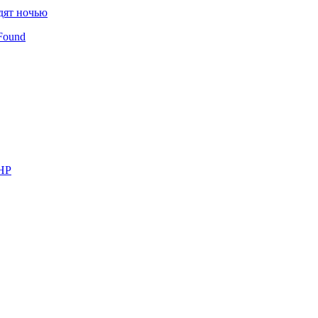
дят ночью
Found
КНР