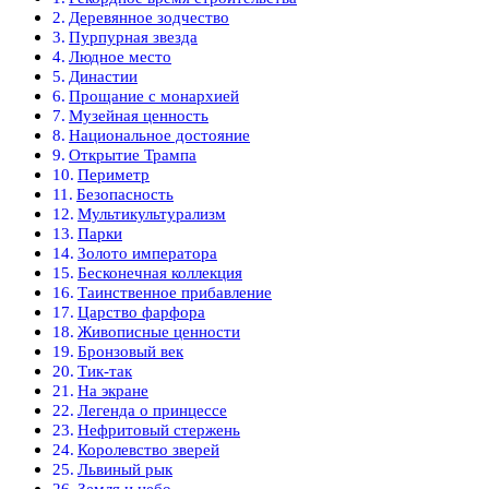
Деревянное зодчество
Пурпурная звезда
Людное место
Династии
Прощание с монархией
Музейная ценность
Национальное достояние
Открытие Трампа
Периметр
Безопасность
Мультикультурализм
Парки
Золото императора
Бесконечная коллекция
Таинственное прибавление
Царство фарфора
Живописные ценности
Бронзовый век
Тик-так
На экране
Легенда о принцессе
Нефритовый стержень
Королевство зверей
Львиный рык
Земля и небо