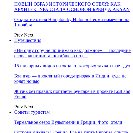
НОВЫЙ ОБРАЗ ИСТОРИЧЕСКОГО ОТЕЛЯ: КАК
АРХИТЕКТУРА СТАЛА ОСНОВОЙ БРЕНДА AKYAN
Открытие отеля Hampton by Hilton в Перми намечено на
1 ноября
Prev
Next
Путешествия
«Ни одну гору не принимаю как должное» — последние
слова альпиниста, погибшего под…
15 шикарных видов из окна, от которых захватывает дух
Бхангар — проклятый город-призрак в Индии, куда не
ходят ночью
Жизнь без правил: портреты бунтарей в проекте Lost and
Found
Prev
Next
Советы туристам
Термальное озеро Вульягмени в Греции. Фото, отели
Острова Киклады, Греция. Где на карте Европы, список