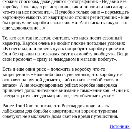
схожим способом, даже делятся фотографиями: «Недавно вез
коробку. Пока ждал регистрацию, так и норовили пассажиры
что-то на нее поставить». Неудобно только одно – перемещать
картонную емкость от квартиры до стойки регистрации: «Еще
бы придумали коробки с колесиками. А то таскать такую – то
еще удовольствие…»
Те, кто сам так не летал, считают, что идея носит сезонный
характер. Картон очень не любит плохие погодные условия:
«В снегопад или ливень пусть попробуют коробку провезти.
Они без крыши на тележках едут к самолёту вообще-то. Вещи
свои промочат – сразу за чемоданом в магазин побегут».
Есть и еще один риск – положить в коробку что-то
запрещенное: «Надо либо быть уверенным, что коробку не
отправят на ручной досмотр, либо возить с собой скотч в
запасе». А на международных рейсах коробка наверняка
привлечет дополнительное внимание таможенников: «Они их
всегда тщательнее досматривают, чем обычные сумки».
Ранее TourDom.ru писал, что Росгвардия поделилась
лайфхаком для борьбы с квартирными ворами: туристам
советуют не выключать дома свет на время путешествия.
Источник