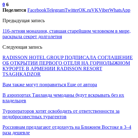
0
6
Поделится
Facebook
Telegram
Twitter
OK.ru
VK
Viber
WhatsApp
Предыдущая запись
116-летняя монахиня, ставшая старейшим человеком в мире,
раскрыла секрет долголетия
Следующая запись
RADISSON HOTEL GROUP ПОДПИСАЛА СОГЛАШЕНИЕ
ОБ ОТКРЫТИИ ПЕРВОГО ОТЕЛЯ НА ГОРНОЛЫЖНОМ
КУРОРТЕ В АРМЕНИИ RADISSON RESORT
TSAGHKADZOR
Вам также могут понравиться
Еще от автора
В аэропортах Таиланда чемоданы будут вскрывать без их
владельцев
Туроператоров хотят освободить от ответственности за
недобросовестных турагентов
Россиянам предлагают отдохнуть на Ближнем Востоке в 3–4
раза дешевле