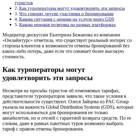
туристов
Как туроператоры могут удовлетворить эти запросы
Что говорят другие участники о бронировании
Какова ситуация с ценами на услуги через GDS
Какова ценовая политика на разных платформах
Модератор дискуссии Екатерина Бежанова из компании
«Онлайнтурс» отметила, что существует реальный интерес со
стороны клиентов к возможности отмены бронирований без
каких-либо потерь, даже если это означает более высокую
стоимость.
Как туроператоры могут
удовлетворить эти запросы
Несмотря на просьбы туристов об отменяемых тарифах,
представители туроператоров заявили, что такие условия в
действительности существуют. Олеся Зайцева из PAC Group
указала на важность Global Distribution Systems (GDS), которые
могут использоваться для бронирования не только
авиабилетов, но и отелей с гарантией возврата средств. По ее
словам, даже в рамках пакетных туров возможно выбрать
тариф с правом отмены бронирования.