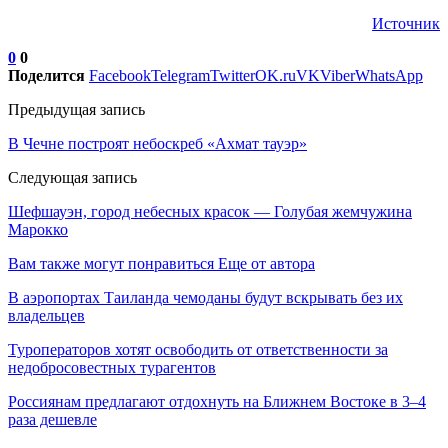
Источник
0
0
Поделится
Facebook
Telegram
Twitter
OK.ru
VK
Viber
WhatsApp
Предыдущая запись
В Чечне построят небоскреб «Ахмат тауэр»
Следующая запись
Шефшауэн, город небесных красок — Голубая жемчужина
Марокко
Вам также могут понравиться
Еще от автора
В аэропортах Таиланда чемоданы будут вскрывать без их
владельцев
Туроператоров хотят освободить от ответственности за
недобросовестных турагентов
Россиянам предлагают отдохнуть на Ближнем Востоке в 3–4
раза дешевле