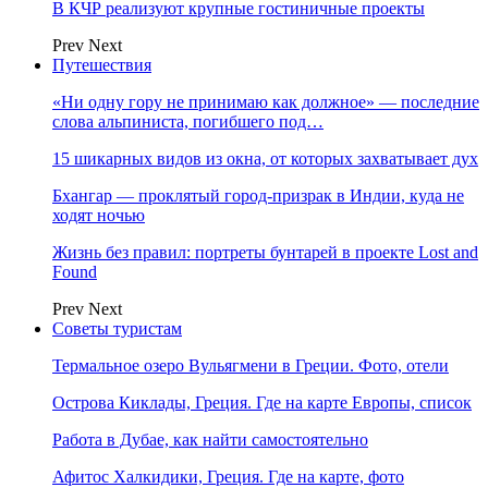
В КЧР реализуют крупные гостиничные проекты
Prev
Next
Путешествия
«Ни одну гору не принимаю как должное» — последние
слова альпиниста, погибшего под…
15 шикарных видов из окна, от которых захватывает дух
Бхангар — проклятый город-призрак в Индии, куда не
ходят ночью
Жизнь без правил: портреты бунтарей в проекте Lost and
Found
Prev
Next
Советы туристам
Термальное озеро Вульягмени в Греции. Фото, отели
Острова Киклады, Греция. Где на карте Европы, список
Работа в Дубае, как найти самостоятельно
Афитос Халкидики, Греция. Где на карте, фото