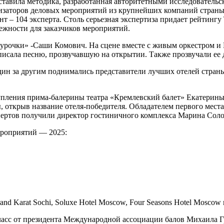
оставила методика, разработанная авторитетными исследовател
заторов деловых мероприятий из крупнейших компаний страны
нт – 104 эксперта. Столь серьезная экспертиза придает рейтинг
дежности для заказчиков мероприятий.
егурочки» -Саши Комович. На сцене вместе с живым оркестром
писала песню, прозвучавшую на открытии. Также прозвучали ее 
дин за другим поднимались представители лучших отелей стран
тупления прима-балерины театра «Кремлевский балет» Екатерин
, открыв название отеля-победителя. Обладателем первого мест
экспертов получили директор гостиничного комплекса Марина Со
ероприятий — 2025:
nd Karat Sochi, Soluxe Hotel Moscow, Four Seasons Hotel Moscow
класс от президента Международной ассоциации балов Михаила Г