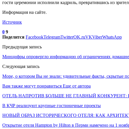
гости церемонии исполнили кадриль, превратившись из зрител
Информация на сайте.
Источник
0
9
Поделится
Facebook
Telegram
Twitter
OK.ru
VK
Viber
WhatsApp
Предыдущая запись
Минцифры опровергло информацию об ограничениях домашне
Следующая запись
Море, о котором Вы не знали: удивительные факты, скрытые п
Вам также могут понравиться
Еще от автора
ОТЕЛЬ НАПРОТИВ БОЛЬШЕ НЕ ГЛАВНЫЙ КОНКУРЕНТ: 
В КЧР реализуют крупные гостиничные проекты
НОВЫЙ ОБРАЗ ИСТОРИЧЕСКОГО ОТЕЛЯ: КАК АРХИТЕ
Открытие отеля Hampton by Hilton в Перми намечено на 1 нояб