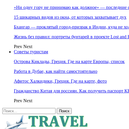
«Ни одну гору не принимаю как должное» — последние 
15 шикарных видов из окна, от которых захватывает дух
Бхангар — проклятый город-призрак в Индии, куда не хо
Жизнь без правил: портреты бунтарей в проекте Lost and 
Prev
Next
Советы туристам
Острова Киклады, Греция. Где на карте Европы, список
Работа в Дубае, как найти самостоятельно
Афитос Халкидики, Греция. Где на карте, фото
Гражданство Китая для россиян. Как получить паспорт 
Prev
Next