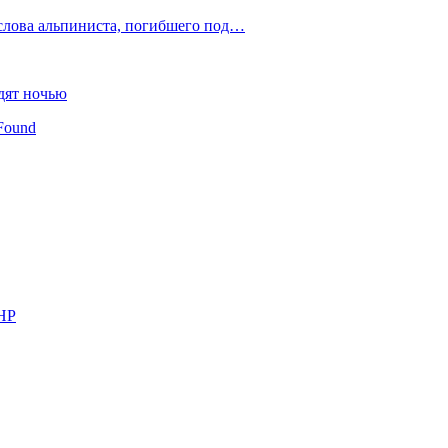
слова альпиниста, погибшего под…
дят ночью
Found
КНР