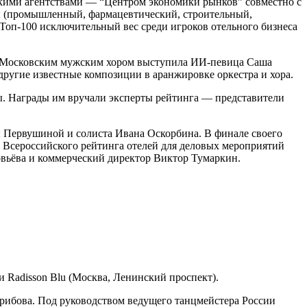
ьскими агентствами — “Центром экономики рынков” совместно с
 (промышленный, фармацевтический, строительный,
у Топ-100 исключительный вес среди игроков отельного бизнеса
 и Московским мужским хором выступила ИИ-певица Саша
другие известные композиции в аранжировке оркестра и хора.
ы. Награды им вручали эксперты рейтинга — представители
ы Первушиной и солиста Ивана Оскорбина. В финале своего
а Всероссийского рейтинга отелей для деловых мероприятий
ловьёва и коммерческий директор Виктор Тумаркин.
 и Radisson Blu (Москва, Ленинский проспект).
рибова. Под руководством ведущего танцмейстера России