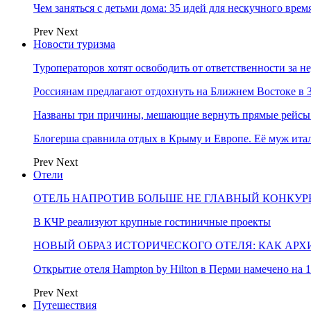
Чем заняться с детьми дома: 35 идей для нескучного вре
Prev
Next
Новости туризма
Туроператоров хотят освободить от ответственности за н
Россиянам предлагают отдохнуть на Ближнем Востоке в 3
Названы три причины, мешающие вернуть прямые рейсы
Блогерша сравнила отдых в Крыму и Европе. Её муж ит
Prev
Next
Отели
ОТЕЛЬ НАПРОТИВ БОЛЬШЕ НЕ ГЛАВНЫЙ КОНКУРЕ
В КЧР реализуют крупные гостиничные проекты
НОВЫЙ ОБРАЗ ИСТОРИЧЕСКОГО ОТЕЛЯ: КАК АР
Открытие отеля Hampton by Hilton в Перми намечено на 1
Prev
Next
Путешествия