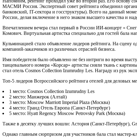
Напомним, рейтинг проходил уже во второй раз. Его основу с
МАСМИ Россия. Экспертный совет рейтинга объединил органи
банковский, IT-сектора и госструктуры). Всего на данный моме
России, делая включение в него знаком высшего качества и на
Впечатлением вечера стал первый в России ИИ-концерт « Сн
Комович. Виртуальная артистка специально для гостей бала на
Кульминацией стало объявление лидеров рейтинга. На сцену о
компаний-заказчиков из различных отраслей бизнеса.
Имя победителя было объявлено не без интриги во время выс
танцевального номера «Корсар» артисты сняли ткань с картины
стал отель Cosmos Collection Izumrudny Les. Награду из рук 
Топ-5 лидеров Всероссийского рейтинга отелей для деловых м
1 место: Cosmos Collection Izumrudny Les
2 место: Манжерок (Алтай)
3 место: Moscow Marriott Imperial Plaza (Москва)
4 место: Гранд Отель Европа (Санкт-Петербург)
5 место: Hyatt Regency Moscow Petrovsky Park (Москва)
Также в десятку лучших вошли: Астория (Санкт-Петербург), Gra
Однако главным сюрпризом для участников бала стал мастер-