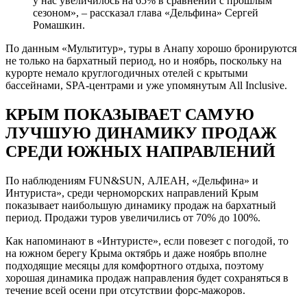
у нас увеличилось на 65% в сравнении с прошлым
сезоном», – рассказал глава «Дельфина» Сергей
Ромашкин.
По данным «Мультитур», туры в Анапу хорошо бронируются
не только на бархатный период, но и ноябрь, поскольку на
курорте немало круглогодичных отелей с крытыми
бассейнами, SPA-центрами и уже упомянутым All Inclusive.
КРЫМ ПОКАЗЫВАЕТ САМУЮ
ЛУЧШУЮ ДИНАМИКУ ПРОДАЖ
СРЕДИ ЮЖНЫХ НАПРАВЛЕНИЙ
По наблюдениям FUN&SUN, АЛЕАН, «Дельфина» и
Интуриста», среди черноморских направлений Крым
показывает наибольшую динамику продаж на бархатный
период. Продажи туров увеличились от 70% до 100%.
Как напоминают в «Интуристе», если повезет с погодой, то
на южном берегу Крыма октябрь и даже ноябрь вполне
подходящие месяцы для комфортного отдыха, поэтому
хорошая динамика продаж направления будет сохраняться в
течение всей осени при отсутствии форс-мажоров.