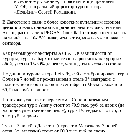
к сезонному уровню», – поясняет вице-президент
АТОР, генеральный директор туроператора
«Дельфин» Сергей Ромашкин.
В Дагестане в связи с более коротким купальным сезоном
цены в отелях снижаются раньше
, чем том же Сочи или
Анапе, рассказали в PEGAS Touristik. Поэтому рассчитывать
на тарифы на 10-15% ниже, чем летом, можно уже в начале
сентября.
Как резюмируют эксперты АЛЕАН, в зависимости от
курорта, туры на бархатный сезон на российских курортах
обойдутся на 15-30% дешевле, чем в даты высокого сезона.
По данным туроператора Let`sFly, сейчас забронировать тур в
Сочи на 7 ночей с проживанием в отеле 3* (завтраки) с
вылетом во второй половине сентября из Москвы можно от
69,7 тыс. руб. на двоих.
На тех же условиях с перелетом в Сочи и наземным
трансфером тур в Анапу стоит от 70,9 тыс. руб. за двоих (на
машине существенно дешевле), тур в Геленджик – от 75, 5
тыс. руб. за двоих.
Тур на 7 ночей в Дагестан (перелет в Махачкалу, 7 ночей,
отель 3*, завтраки) стоит от 60,9 тыс. руб. за двоих.