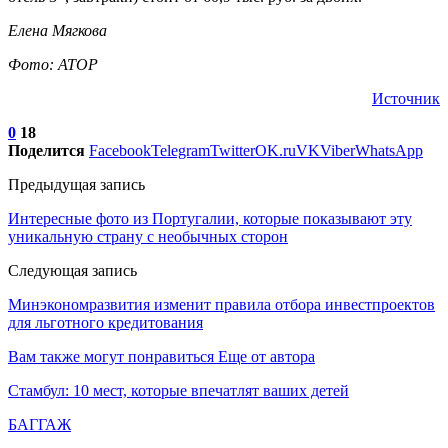
Елена Мягкова
Фото: АТОР
Источник
0
18
Поделится
Facebook
Telegram
Twitter
OK.ru
VK
Viber
WhatsApp
Предыдущая запись
Интересные фото из Португалии, которые показывают эту
уникальную страну с необычных сторон
Следующая запись
Минэкономразвития изменит правила отбора инвестпроектов
для льготного кредитования
Вам также могут понравиться
Еще от автора
Стамбул: 10 мест, которые впечатлят ваших детей
БАГГАЖ