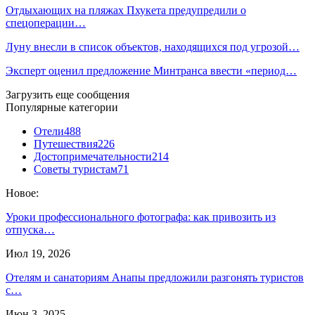
Отдыхающих на пляжах Пхукета предупредили о
спецоперации…
Луну внесли в список объектов, находящихся под угрозой…
Эксперт оценил предложение Минтранса ввести «период…
Загрузить еще сообщения
Популярные категории
Отели
488
Путешествия
226
Достопримечательности
214
Советы туристам
71
Новое:
Уроки профессионального фотографа: как привозить из
отпуска…
Июл 19, 2026
Отелям и санаториям Анапы предложили разгонять туристов
с…
Июн 3, 2025