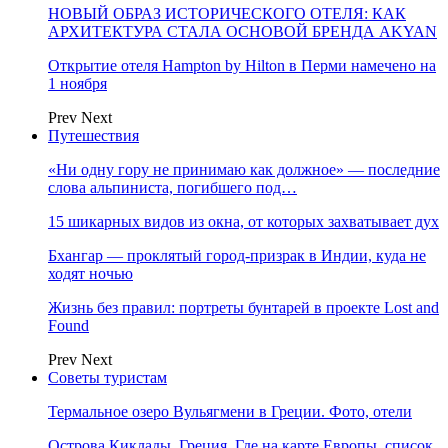
НОВЫЙ ОБРАЗ ИСТОРИЧЕСКОГО ОТЕЛЯ: КАК
АРХИТЕКТУРА СТАЛА ОСНОВОЙ БРЕНДА AKYAN
Открытие отеля Hampton by Hilton в Перми намечено на
1 ноября
Prev
Next
Путешествия
«Ни одну гору не принимаю как должное» — последние
слова альпиниста, погибшего под…
15 шикарных видов из окна, от которых захватывает дух
Бхангар — проклятый город-призрак в Индии, куда не
ходят ночью
Жизнь без правил: портреты бунтарей в проекте Lost and
Found
Prev
Next
Советы туристам
Термальное озеро Вульягмени в Греции. Фото, отели
Острова Киклады, Греция. Где на карте Европы, список