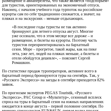
размещение и авиаперелеты, что также является «подспорьем»
для туристов, ориентированных на экономичный отпуск.
Наконец, с началом учебного года турпоток на российские
курорты сам по себе традиционно снижается, а значит, на
пляжах и на экскурсиях – меньше отдыхающих.
«В последние годы туристы не так активно
бронируют для летнего отпуска август. Многие
уже осознали, что в этом месяце все дороже – и
размещение, и билеты на курорты. Поэтому часть
туристов переориентировалась на бархатный
сезон. Море – прогретое, такой жары, как на пике
лета, уже лет, людей на пляжах меньше, а билеты и
отели обойдутся дешевле», – поясняет Сергей
Ромашкин.
По статистике продаж туроператоров, активнее всего в
бархатный период бронируются туры на сентябрь. Так, у
«Русского Экспресса» на заезды в сентябре приходится 82%
заявок.
По прогнозам экспертов PEGAS Touristik, «Русского
Экспресса», PAC Group и «Мультитур», сезонный всплеск
спроса на туры в бархатный сезон на южных направлениях
ожидается в конце августа – первой половине сентября. По
мнению специалистов FUN&SUN, первая волна продаж