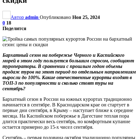
скидки
Автор
admin
Опубликовано
Ноя 25, 2024
0
18
Поделится
Бархатный сезон н
а побережье Черного и Каспийского
морей
в этом году пользуется большим спросом, сообщают
туроператоры
.
В сравнении с прошлым годом объемы
продаж туров на этот период
по отдельным
направлениям
выросли
до 100%
.
Какие
отечественные курорты входят в
ТОП-3
по популярности
и сколько стоят туры
на
сентябрь
?
Бархатный сезон в России на южных курортах традиционно
начинается в сентябре. В Краснодарском крае он стартует в
первые дни сентября, в Крыму – наступает ближе к середине
месяца. На Каспийском побережье в Дагестане теплая пора
длится практически весь сентябрь, но комфортным купание
остается примерно до 15-х чисел сентября.
Сентябрь – первая половина октября традиционно популярны