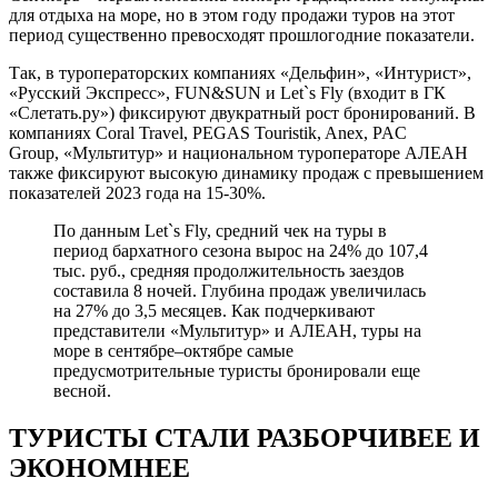
для отдыха на море, но в этом году продажи туров на этот
период существенно превосходят прошлогодние показатели.
Так, в туроператорских компаниях «Дельфин», «Интурист»,
«Русский Экспресс», FUN&SUN и Let`s Fly (входит в ГК
«Слетать.ру») фиксируют двукратный рост бронирований. В
компаниях Coral Travel, PEGAS Touristik, Anex, PAC
Group, «Мультитур» и национальном туроператоре АЛЕАН
также фиксируют высокую динамику продаж с превышением
показателей 2023 года на 15-30%.
По данным Let`s Fly, средний чек на туры в
период бархатного сезона вырос на 24% до 107,4
тыс. руб., средняя продолжительность заездов
составила 8 ночей. Глубина продаж увеличилась
на 27% до 3,5 месяцев. Как подчеркивают
представители «Мультитур» и АЛЕАН, туры на
море в сентябре
–
октябре самые
предусмотрительные туристы бронировали еще
весной.
ТУРИСТЫ СТАЛИ РАЗБОРЧИВЕЕ И
ЭКОНОМНЕЕ