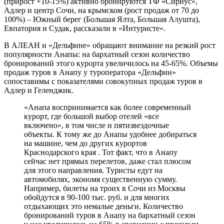
(прирост +10-15%) активно бронируются ТФ «Сириус»,
Адлер и центр Сочи, на крымском (рост продаж от 70 до
100%) – Южный берег (Большая Ялта, Большая Алушта),
Евпатория и Судак, рассказали в «Интуристе».
В АЛЕАН и «Дельфине» обращают внимание на резкий рост
популярности Анапы: на бархатный сезон количество
бронирований этого курорта увеличилось на 45-65%. Объемы
продаж туров в Анапу у туроператора «Дельфин»
сопоставимы с показателями совокупных продаж туров в
Адлер и Геленджик.
«Анапа воспринимается как более современный
курорт, где большой выбор отелей «все
включено», в том числе и пятизвездочные
объекты. К тому же до Анапы удобнее добираться
на машине, чем до других курортов
Краснодарского края . Тот факт, что в Анапу
сейчас нет прямых перелетов, даже стал плюсом
для этого направления. Туристы едут на
автомобилях, экономя существенную сумму.
Например, билеты на троих в Сочи из Москвы
обойдутся в 90-100 тыс. руб. и для многих
отдыхающих это немалые деньги. Количество
бронирований туров в Анапу на бархатный сезон