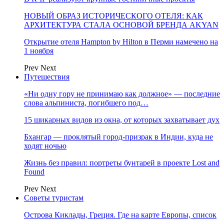
НОВЫЙ ОБРАЗ ИСТОРИЧЕСКОГО ОТЕЛЯ: КАК
АРХИТЕКТУРА СТАЛА ОСНОВОЙ БРЕНДА AKYAN
Открытие отеля Hampton by Hilton в Перми намечено на
1 ноября
Prev
Next
Путешествия
«Ни одну гору не принимаю как должное» — последние
слова альпиниста, погибшего под…
15 шикарных видов из окна, от которых захватывает дух
Бхангар — проклятый город-призрак в Индии, куда не
ходят ночью
Жизнь без правил: портреты бунтарей в проекте Lost and
Found
Prev
Next
Советы туристам
Острова Киклады, Греция. Где на карте Европы, список