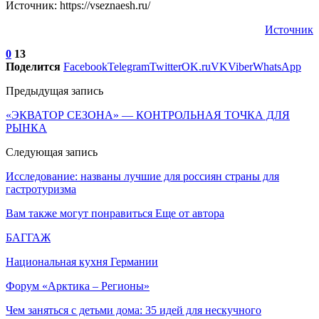
Источник: https://vseznaesh.ru/
Источник
0
13
Поделится
Facebook
Telegram
Twitter
OK.ru
VK
Viber
WhatsApp
Предыдущая запись
«ЭКВАТОР СЕЗОНА» — КОНТРОЛЬНАЯ ТОЧКА ДЛЯ
РЫНКА
Следующая запись
Исследование: названы лучшие для россиян страны для
гастротуризма
Вам также могут понравиться
Еще от автора
БАГГАЖ
Национальная кухня Германии
Форум «Арктика – Регионы»
Чем заняться с детьми дома: 35 идей для нескучного