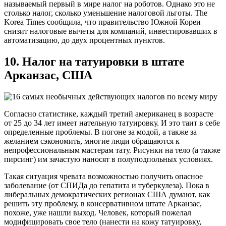
называемый первый в мире налог на роботов. Однако это не
столько налог, сколько уменьшение налоговой льготы. The
Korea Times сообщила, что правительство Южной Кореи
снизит налоговые вычеты для компаний, инвестировавших в
автоматизацию, до двух процентных пунктов.
10. Налог на татуировки в штате
Арканзас, США
Согласно статистике, каждый третий американец в возрасте
от 25 до 34 лет имеет нательную татуировку. И это таит в себе
определенные проблемы. В погоне за модой, а также за
желанием сэкономить, многие люди обращаются к
непрофессиональным мастерам тату. Рисунки на тело (а также
пирсинг) им зачастую наносят в полуподпольных условиях.
Такая ситуация чревата возможностью получить опасное
заболевание (от СПИДа до гепатита и туберкулеза). Пока в
либеральных демократических регионах США думают, как
решить эту проблему, в консервативном штате Арканзас,
похоже, уже нашли выход. Человек, который пожелал
модифицировать свое тело (нанести на кожу татуировку,