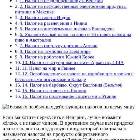
1. Налог на нездоровую пищу в Венгрии
2. Налог на несущественные энергоемкие продукты
питания в Мексике
3. Налог на жир в Индии
4. Налог на развлечения в Индии
5. Налог на англоязычные школы в Бангладеш
6. Уравнительный налог на вино и 16 ставок налога на
пиво в Австралии
7. Налог на скорлупу орехов в Англии
8. Налог на тампоны во всем мире
9. Налог на роботов в Южной Корее
10. Налог на татуировки в штате Арканзас, США
11. Налог на мир в Гвинее
12. Освобождение от налога на коробки для хлопьев с
бесплатными игрушками в Канаде
14. Налог на барбекю. Округ Валлония (Бельгия)
15. Налог на толстых в Японии
16. Налог на пользование соцсетями в Уганде
Если вы хотите перекусить в Венгрии, лучше возьмите
яблоко, а не пакет чипсов. В противном случае вам придется
платить налог на нездоровую пищу, который официально
называется налогом на продукты общественного
здравоохранения. По данным Boston Globe, налог взимается с