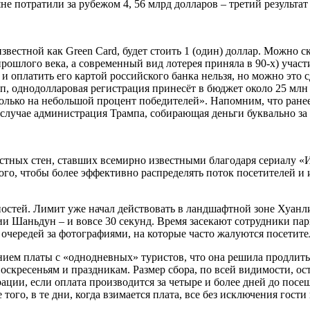
е потратили за рубежом 4, 56 млрд долларов – третий результат 
звестной как Green Card, будет стоить 1 (один) доллар. Можно с
шлого века, а современный вид лотерея приняла в 90-х) участи
 оплатить его картой российского банка нельзя, но можно это с
еп, однодолларовая регистрация принесёт в бюджет около 25 млн
только на небольшой процент победителей». Напомним, что ранее
ом случае администрация Трампа, собирающая деньги буквально за
тных стен, ставших всемирно известными благодаря сериалу «Иг
ого, чтобы более эффективно распределять поток посетителей и 
остей. Лимит уже начал действовать в ландшафтной зоне Хуанл
и Шаньдун – и вовсе 30 секунд. Время засекают сотрудники пар
очередей за фотографиями, на которые часто жалуются посетите
ем платы с «однодневных» туристов, что она решила продлить е
 воскресеньям и праздникам. Размер сбора, по всей видимости, ос
ции, если оплата производится за четыре и более дней до посещ
 того, в те дни, когда взимается плата, все без исключения гост