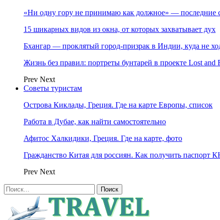
«Ни одну гору не принимаю как должное» — последние 
15 шикарных видов из окна, от которых захватывает дух
Бхангар — проклятый город-призрак в Индии, куда не хо
Жизнь без правил: портреты бунтарей в проекте Lost and 
Prev
Next
Советы туристам
Острова Киклады, Греция. Где на карте Европы, список
Работа в Дубае, как найти самостоятельно
Афитос Халкидики, Греция. Где на карте, фото
Гражданство Китая для россиян. Как получить паспорт 
Prev
Next