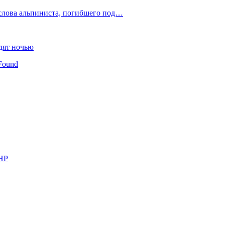
слова альпиниста, погибшего под…
дят ночью
Found
КНР