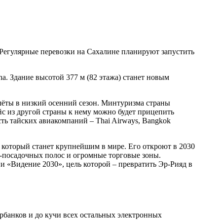
 Регулярные перевозки на Сахалине планируют запустить
na. Здание высотой 377 м (82 этажа) станет новым
лёты в низкий осенний сезон. Минтуризма страны
рейс из другой страны к нему можно будет прицепить
сть тайских авиакомпаний – Thai Airways, Bangkok
, который станет крупнейшим в мире. Его откроют в 2030
о-посадочных полос и огромные торговые зоны.
ии «Видение 2030», цель которой – превратить Эр-Рияд в
рбанков и до кучи всех остальных электронных