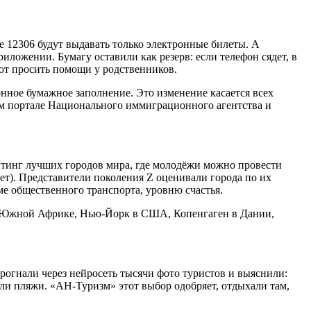
е 12306 будут выдавать только электронные билеты. А
иложении. Бумагу оставили как резерв: если телефон сядет, в
уют просить помощи у родственников.
нное бумажное заполнение. Это изменение касается всех
ом портале Национального иммиграционного агентства и
ейтинг лучших городов мира, где молодёжи можно провести
лет). Представители поколения Z оценивали города по их
е общественного транспорта, уровню счастья.
 в Южной Африке, Нью-Йорк в США, Копенгаген в Дании,
рогнали через нейросеть тысячи фото туристов и выяснили:
ли пляжи. «АН-Туризм» этот выбор одобряет, отдыхали там,