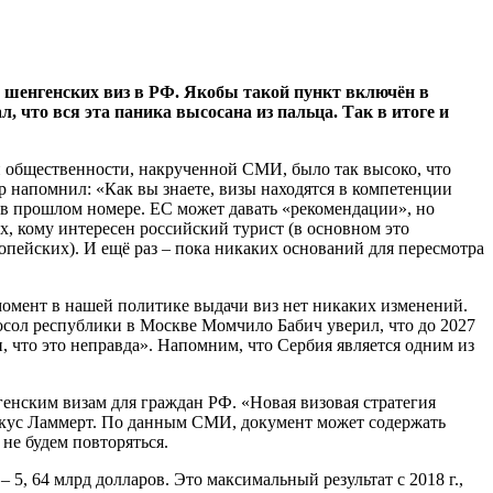
 шенгенских виз в РФ. Якобы такой пункт включён в
 что вся эта паника высосана из пальца. Так в итоге и
й общественности, накрученной СМИ, было так высоко, что
 напомнил: «Как вы знаете, визы находятся в компетенции
 в прошлом номере. ЕС может давать «рекомендации», но
ех, кому интересен российский турист (в основном это
опейских). И ещё раз – пока никаких оснований для пересмотра
омент в нашей политике выдачи виз нет никаких изменений.
осол республики в Москве Момчило Бабич уверил, что до 2027
н, что это неправда». Напомним, что Сербия является одним из
нским визам для граждан РФ. «Новая визовая стратегия
Маркус Ламмерт. По данным СМИ, документ может содержать
не будем повторяться.
5, 64 млрд долларов. Это максимальный результат с 2018 г.,