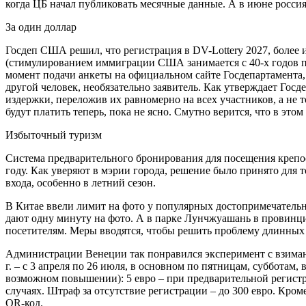
когда ЦБ начал публиковать месячные данные. А в июне россиян
За один доллар
Госдеп США решил, что регистрация в DV-Lottery 2027, более и
(стимулированием иммиграции США занимается с 40-х годов про
момент подачи анкеты на официальном сайте Госдепартамента, и
другой человек, необязательно заявитель. Как утверждает Госд
издержки, переложив их равномерно на всех участников, а не 
будут платить теперь, пока не ясно. Смутно верится, что в эт
Избыточный туризм
Система предварительного бронирования для посещения крепос
году. Как уверяют в мэрии города, решение было принято для т
входа, особенно в летний сезон.
В Китае ввели лимит на фото у популярных достопримечательн
дают одну минуту на фото. А в парке Лунчжуашань в провинци
посетителям. Меры вводятся, чтобы решить проблему длинных 
Администрации Венеции так понравился эксперимент с взимани
г. – с 3 апреля по 26 июля, в основном по пятницам, субботам,
возможном повышении): 5 евро – при предварительной регистра
случаях. Штраф за отсутствие регистрации – до 300 евро. Кроме
QR-код.