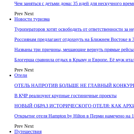
Чем заняться с детьми дома: 35 идей для нескучного вре
Prev
Next
Новости туризма
Туроператоров хотят освободить от ответственности за н
Россиянам предлагают отдохнуть на Ближнем Востоке в 3
Названы три причины, мешающие вернуть прямые рейсы
Блогерша сравнила отдых в Крыму и Европе. Её муж ит
Prev
Next
Отели
ОТЕЛЬ НАПРОТИВ БОЛЬШЕ НЕ ГЛАВНЫЙ КОНКУРЕ
В КЧР реализуют крупные гостиничные проекты
НОВЫЙ ОБРАЗ ИСТОРИЧЕСКОГО ОТЕЛЯ: КАК АР
Открытие отеля Hampton by Hilton в Перми намечено на 1
Prev
Next
Путешествия