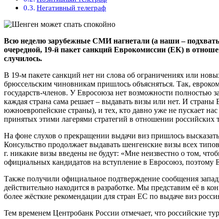
Негативный телеграф
Всю неделю зарубежные СМИ нагнетали (а наши – подхваты
очередной, 19-й пакет санкций Еврокомиссии (ЕК) в отноше
случилось.
В 19-м пакете санкций нет ни слова об ограничениях или нов
брюссельским чиновникам пришлось объясняться. Так, евроком
государств-членов. У Евросоюза нет возможности полностью з
каждая страна сама решает – выдавать визы или нет. И страны Е
южноевропейские страны), и тех, кто давно уже не пускает на
принятых этими лагерями стратегий в отношении российских т
На фоне слухов о прекращении выдачи виз пришлось высказат
Консульство продолжает выдавать шенгенские визы всех типов
г. никакие визы введены не будут: «Мне неизвестно о том, чтоб
официальных кандидатов на вступление в Евросоюз, поэтому Е
Также получили официальное подтверждение сообщения западн
действительно находится в разработке. Мы представим её в к
более жёсткие рекомендации для стран ЕС по выдаче виз росс
Тем временем Центробанк России отмечает, что российские тури