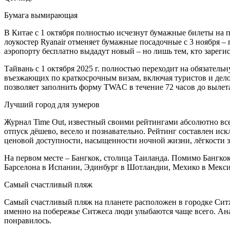
Бумага вымирающая
В Китае с 1 октября полностью исчезнут бумажные билеты на п
лоукостер Ryanair отменяет бумажные посадочные с 3 ноября – 
аэропорту бесплатно выдадут новый – но лишь тем, кто зарегис
Тайвань с 1 октября 2025 г. полностью переходит на обязател
въезжающих по краткосрочным визам, включая туристов и дел
позволяет заполнить форму TWAC в течение 72 часов до вылет
Лучший город для зумеров
Журнал Time Out, известный своими рейтингами абсолютно всег
отпуск дёшево, весело и познавательно. Рейтинг составлен ис
ценовой доступности, насыщенности ночной жизни, лёгкости з
На первом месте – Бангкок, столица Таиланда. Помимо Бангк
Барселона в Испании, Эдинбург в Шотландии, Мехико в Мекси
Самый счастливый пляж
Самый счастливый пляж на планете расположен в городке Ситж
именно на побережье Ситжеса люди улыбаются чаще всего. Ана
понравилось.