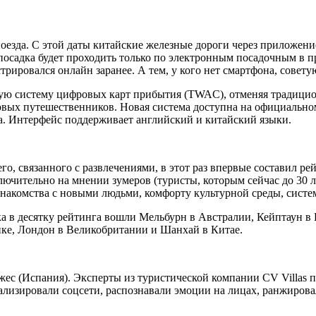
оезда. С этой даты китайские железные дороги через приложени
посадка будет проходить только по электронным посадочным в пр
трировался онлайн заранее. А тем, у кого нет смартфона, совет
ьную систему цифровых карт прибытия (TWAC), отменяя традицио
овых путешественников. Новая система доступна на официальн
а. Интерфейс поддерживает английский и китайский языки.
о, связанного с развлечениями, в этот раз впервые составил р
ключительно на мнении зумеров (туристы, которым сейчас до 30 
накомства с новыми людьми, комфорту культурной среды, систем
ока в десятку рейтинга вошли Мельбурн в Австралии, Кейптаун
ке, Лондон в Великобритании и Шанхай в Китае.
ес (Испания). Эксперты из туристической компании CV Villas п
лизировали соцсети, распознавали эмоции на лицах, ранжирова