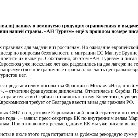
вали) панику о неминуемо грядущих ограничениях в выдаче
нии нашей страны. «АН‑Туризм» ещё в прошлом номере писал,
ых правилах для выдачи виз россиянам. Но ожидание европейско
иссар по вопросам безопасности и миграции ЕС Магнус Бруннер
апретить их выдачу». Собственно, об этом «АН-Туризм» и писал
вросоюза уже несколько лет как разделились на два лагеря: на т
с напрямую (все приграничные страны плюс часть центральноевр
уристов нет.
ься представителям посольства Франции в Москве. «На данный м
», – отметили французские дипломаты. Отметилась и Сербия. П
ы правительство Сербии готовилось к этому. Более того, я увере
врокомиссия требует от Белграда ввести визы для граждан РФ.
ых СМИ о подготовке Еврокомиссией новой стратегии по шенге
онце года», – заявил пресс-секретарь ЕК по внутренним делам 
иянам. Про отношение к рекомендациям ЕК мы уже писали выше, 
сты в июле этого года потратили за рубежом рекордную сумму – 