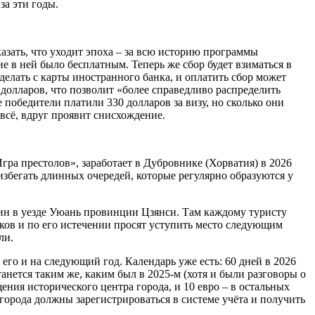
за эти годы.
казать, что уходит эпоха – за всю историю программы
е в ней было бесплатным. Теперь же сбор будет взиматься в
делать с карты иностранного банка, и оплатить сбор может
 долларов, что позволит «более справедливо распределить
 победители платили 330 долларов за визу, но сколько они
 всё, вдруг проявит снисхождение.
ра престолов», заработает в Дубровнике (Хорватия) в 2026
избегать длинных очередей, которые регулярно образуются у
ин в уезде Уюань провинции Цзянси. Там каждому туристу
ков и по его истечении просят уступить место следующим
ли.
го и на следующий год. Календарь уже есть: 60 дней в 2026
танется таким же, каким был в 2025-м (хотя и были разговоры о
ения исторического центра города, и 10 евро – в остальных
и города должны зарегистрироваться в системе учёта и получить