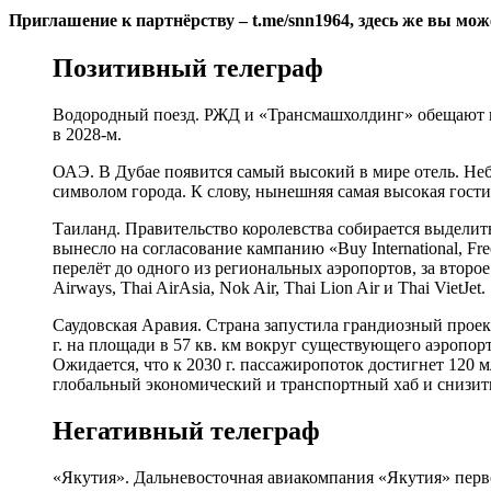
Приглашение к партнёрству – t.me/snn1964, здесь же вы мо
Позитивный телеграф
Водородный поезд. РЖД и «Трансмашхолдинг» обещают к 
в 2028-м.
ОАЭ. В Дубае появится самый высокий в мире отель. Небос
символом города. К слову, нынешняя самая высокая гости
Таиланд. Правительство королевства собирается выделит
вынесло на согласование кампанию «Buy International, Fr
перелёт до одного из региональных аэропортов, за второ
Airways, Thai AirAsia, Nok Air, Thai Lion Air и Thai VietJet.
Саудовская Аравия. Страна запустила грандиозный проек
г. на площади в 57 кв. км вокруг существующего аэропо
Ожидается, что к 2030 г. пассажиропоток достигнет 120 
глобальный экономический и транспортный хаб и снизить
Негативный телеграф
«Якутия». Дальневосточная авиакомпания «Якутия» перво