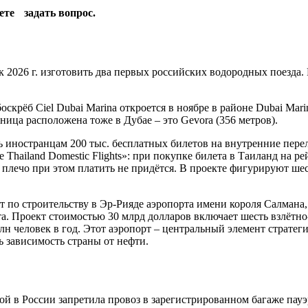
жете задать вопрос.
2026 г. изготовить два первых российских водородных поезда.
крёб Ciel Dubai Marina откроется в ноябре в районе Dubai Mari
ница расположена тоже в Дубае – это Gevora (356 метров).
ь иностранцам 200 тыс. бесплатных билетов на внутренние пере
ee Thailand Domestic Flights»: при покупке билета в Таиланд на 
е плечо при этом платить не придётся. В проекте фигурируют ше
т по строительству в Эр-Рияде аэропорта имени короля Салмана
рта. Проект стоимостью 30 млрд долларов включает шесть взлётн
млн человек в год. Этот аэропорт – центральный элемент стратег
 зависимость страны от нефти.
й в России запретила провоз в зарегистрированном багаже пауэ