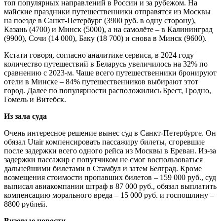
топ популярных направлений в России и за рубежом. На
майские праздники путешественники отправятся из Москвы
на поезде в Санкт-Петербург (3900 руб. в одну сторону),
Казань (4700) и Минск (5000), а на самолёте – в Калининград
(9900), Сочи (14 000), Баку (18 700) и снова в Минск (9600).
Кстати говоря, согласно аналитике сервиса, в 2024 году
количество путешествий в Беларусь увеличилось на 32% по
сравнению с 2023-м. Чаще всего путешественники бронируют
отели в Минске – 84% путешественников выбирают этот
город. Далее по популярности расположились Брест, Гродно,
Гомель и Витебск.
Из зала суда
Очень интересное решение вынес суд в Санкт-Петербурге. Он
обязал Utair компенсировать пассажиру билеты, сгоревшие
после задержки всего одного рейса из Москвы в Ереван. Из-за
задержки пассажир с попутчиком не смог воспользоваться
дальнейшими билетами в Стамбул и затем Белград. Кроме
возмещения стоимости пропавших билетов – 159 000 руб., суд
выписал авиакомпании штраф в 87 000 руб., обязал выплатить
компенсацию морального вреда – 15 000 руб. и госпошлину –
8800 рублей.
Визовые новости