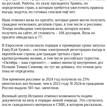
на русский. Работы, по указу президента Трампа, по
определению стран, к которым требуется ужесточить правила
въезда, ведутся, но готовых списков ещё нет.
Ирак отменил визы по прилёте, которые ранее могли получать
граждане нескольких десятков стран, в том числе и россияне.
Теперь необходима электронная виза, которую нужно
получить на сайте, её стоимость – 168 долларов. Виза по
прилёте обходилась в 77.
В Евросоюзе согласовали порядок и примерные сроки запуска
Entry/Exit System – системы электронной регистрации въезда в
европейские страны для граждан третьих стран с
краткосрочными визами, в том числе российских туристов.
«Октябрь – наш горизонт», – заявил министр внутренних дел
Польши Томаш Семоняк, но тут же добавил, что точная дата
пока не определена.
Тем временем россияне за 2024 год получили на 25%
шенгенских виз больше, чем в 2023 году. В 2024-м гражданам
России выдали 565 тыс. шенгенов.
Визовый центр Испании отменил возможность подачи
документов на визу в порядке живой очереди. Это случилось
после скандального материала в СМИ, в котором рассказали,