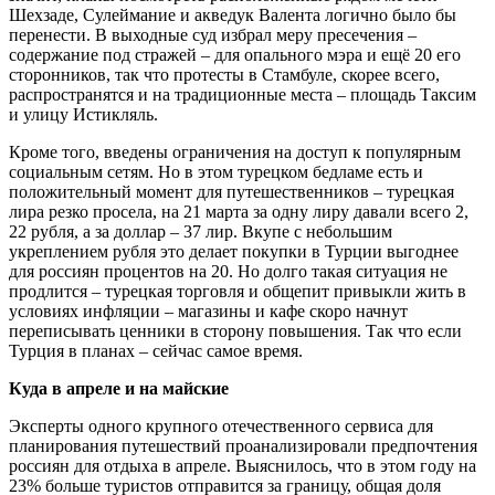
Шехзаде, Сулеймание и акведук Валента логично было бы
перенести. В выходные суд избрал меру пресечения –
содержание под стражей – для опального мэра и ещё 20 его
сторонников, так что протесты в Стамбуле, скорее всего,
распространятся и на традиционные места – площадь Таксим
и улицу Истикляль.
Кроме того, введены ограничения на доступ к популярным
социальным сетям. Но в этом турецком бедламе есть и
положительный момент для путешественников – турецкая
лира резко просела, на 21 марта за одну лиру давали всего 2,
22 рубля, а за доллар – 37 лир. Вкупе с небольшим
укреплением рубля это делает покупки в Турции выгоднее
для россиян процентов на 20. Но долго такая ситуация не
продлится – турецкая торговля и общепит привыкли жить в
условиях инфляции – магазины и кафе скоро начнут
переписывать ценники в сторону повышения. Так что если
Турция в планах – сейчас самое время.
Куда в апреле и на майские
Эксперты одного крупного отечественного сервиса для
планирования путешествий проанализировали предпочтения
россиян для отдыха в апреле. Выяснилось, что в этом году на
23% больше туристов отправится за границу, общая доля