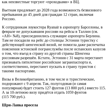
как неизвестные торгуют «проходками» в ВЦ.
Вьетнам продлевает до 2028 года возможность безвизового
пребывания до 45 дней для граждан 12 стран, включая
Россию.
К сотрудникам лоукостера Ryanair в аэропорту Барселоны, в
феврале не допускавшим россиян на рейсы в Таллин (см.
«АН» №8), присоединились служащие аэропорта Берлина.
Там не посадили на рейс до столицы Эстонии туристку с
действующей шенгенской визой, не помогла даже распечатка
пояснения эстонской погранслужбы после испанских казусов
о том, что въезд в страну из другой страны Шенгена
россиянам разрешён. Кстати, Эстония с 31 марта перестанет
признавать пятилетние российские загранпаспорта и,
соответственно, перестанет пускать в страну туристов с
такими паспортами.
Визы в Великобританию, в том числе и туристические,
подорожают с 9 апреля. Так, полугодовая (и самая
популярная) будет стоить 127 фунтов (13 800 руб.) вместо 115.
А за 10-летнюю визу придётся отдать 1059 фунтов
(115 700 руб.).
Шри-Ланка просела