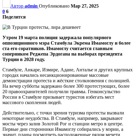
Автор
admin
Опубликовано
Мар 27, 2025
0
6
Поделится
Утром 19 марта полиция задержала популярного
оппозиционного мэра Стамбула Экрема Имамоглу и более
ста его соратников. Имамоглу считается главным
соперником Реджепа Эрдогана на выборах президента
Турции в 2028 году.
Стамбуле, Анкаре, Измире, Адане, Анталье и других крупных
городах начались несанкционированные массовые
демонстрации протеста и жёсткие столкновения с полицией.
На вечер субботы задержано более 300 протестующих, более
20 правоохранителей получили травмы. Генконсульство
России в Стамбуле призывает туристов избегать мест
массового скопления людей.
Действительно, с точки зрения туризма протесты вызвали
некоторые неудобства. В Стамбуле, например, закрывают
мосты через залив Золотой Рог и станции метро в центре.
Первые дни сторонники Имамоглу собирались у мэрии, а
значит, планы посмотреть расположенные рядом мечети