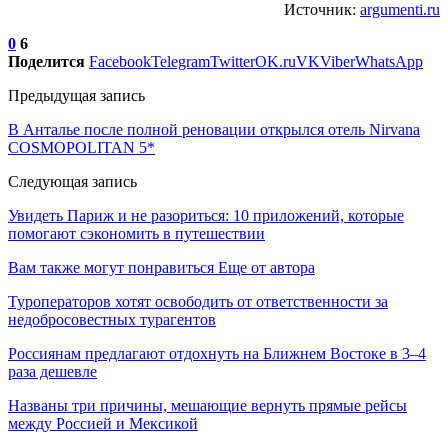
Источник:
argumenti.ru
0
6
Поделится
Facebook
Telegram
Twitter
OK.ru
VK
Viber
WhatsApp
Предыдущая запись
В Анталье после полной реновации открылся отель Nirvana
COSMOPOLITAN 5*
Следующая запись
Увидеть Париж и не разориться: 10 приложений, которые
помогают сэкономить в путешествии
Вам также могут понравиться
Еще от автора
Туроператоров хотят освободить от ответственности за
недобросовестных турагентов
Россиянам предлагают отдохнуть на Ближнем Востоке в 3–4
раза дешевле
Названы три причины, мешающие вернуть прямые рейсы
между Россией и Мексикой