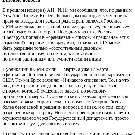
В прошлом номере («АН» №11) мы сообщали, что, по данным
New York Times и Reuters, Белый дом планирует ужесточить
правила въезда для граждан ряда стран, включая Россию.
СМИ опубликовали разнообразные «красные», «оранжевые»
и «жёлтые» списки стран. По одному из них, Россия
и Беларусь попали в «оранжевый» список, и гражданам этих
стран якобы ограничат выдачу виз, и въезд в США может
быть разрешён только «состоятельным деловым
путешественникам», но не тем, кто въезжает
по иммиграционным или туристическим визам.
Публикации в СМИ были 14 марта, а уже 17 марта
официальный представитель Государственного департамента
США Тэмми Брюс заявила: «Никакого списка нет. То, на что
люди смотрят в последние несколько дней, не является
списком, который существует здесь и по которому
принимаются меры. В соответствии с указом президента мы
рассматриваем вопрос о том, что поможет Америке быть
более безопасной в решении вопроса о визах, и о том, кому
разрешён въезд в страну. Но то, что преподносится как нечто,
осуществляемое через Государственный департамент, просто
не соответствует действительности».
Переведём ответ представителя Госдепа с чиновничьего языка