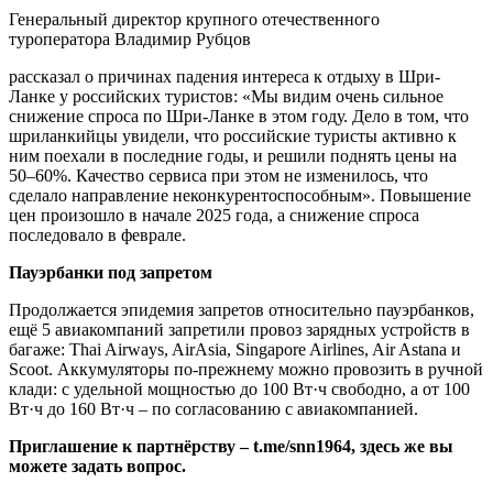
Генеральный директор крупного отечественного
туроператора Владимир Рубцов
рассказал о причинах падения интереса к отдыху в Шри-
Ланке у российских туристов: «Мы видим очень сильное
снижение спроса по Шри-Ланке в этом году. Дело в том, что
шриланкийцы увидели, что российские туристы активно к
ним поехали в последние годы, и решили поднять цены на
50–60%. Качество сервиса при этом не изменилось, что
сделало направление неконкурентоспособным». Повышение
цен произошло в начале 2025 года, а снижение спроса
последовало в феврале.
Пауэрбанки под запретом
Продолжается эпидемия запретов относительно пауэрбанков,
ещё 5 авиакомпаний запретили провоз зарядных устройств в
багаже: Thai Airways, AirAsia, Singapore Airlines, Air Astana и
Scoot. Аккумуляторы по-прежнему можно провозить в ручной
клади: с удельной мощностью до 100 Вт·ч свободно, а от 100
Вт·ч до 160 Вт·ч – по согласованию с авиакомпанией.
Приглашение к партнёрству – t.me/snn1964, здесь же вы
можете задать вопрос.