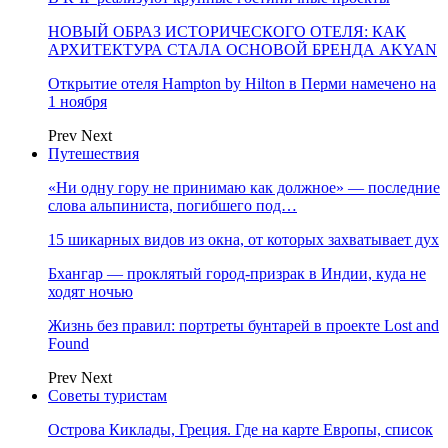
НОВЫЙ ОБРАЗ ИСТОРИЧЕСКОГО ОТЕЛЯ: КАК
АРХИТЕКТУРА СТАЛА ОСНОВОЙ БРЕНДА AKYAN
Открытие отеля Hampton by Hilton в Перми намечено на
1 ноября
Prev
Next
Путешествия
«Ни одну гору не принимаю как должное» — последние
слова альпиниста, погибшего под…
15 шикарных видов из окна, от которых захватывает дух
Бхангар — проклятый город-призрак в Индии, куда не
ходят ночью
Жизнь без правил: портреты бунтарей в проекте Lost and
Found
Prev
Next
Советы туристам
Острова Киклады, Греция. Где на карте Европы, список