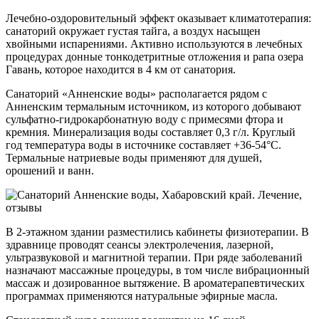
Лечебно-оздоровительный эффект оказывает климатотерапия:
санаторий окружает густая тайга, а воздух насыщен
хвойными испарениями. Активно используются в лечебных
процедурах донные тонкодетритные отложения и рапа озера
Гавань, которое находится в 4 км от санатория.
Санаторий «Анненские воды» располагается рядом с
Анненским термальным источником, из которого добывают
сульфатно-гидрокарбонатную воду с примесями фтора и
кремния. Минерализация воды составляет 0,3 г/л. Круглый
год температура воды в источнике составляет +36-54°С.
Термальные натриевые воды применяют для душей,
орошений и ванн.
В 2-этажном здании разместились кабинеты физиотерапии. В
здравнице проводят сеансы электролечения, лазерной,
ультразвуковой и магнитной терапии. При ряде заболеваний
назначают массажные процедуры, в том числе вибрационный
массаж и дозированное вытяжение. В ароматерапевтических
программах применяются натуральные эфирные масла.