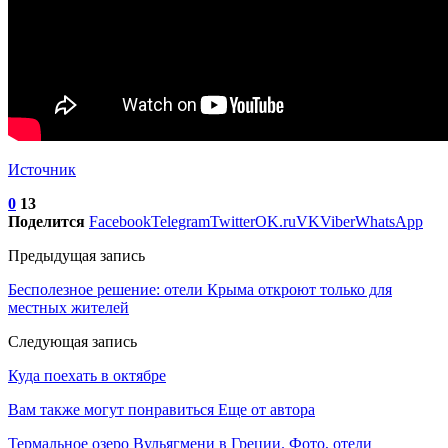
Источник
0
13
Поделится
Facebook
Telegram
Twitter
OK.ru
VK
Viber
WhatsApp
Предыдущая запись
Бесполезное решение: отели Крыма откроют только для
местных жителей
Следующая запись
Куда поехать в октябре
Вам также могут понравиться
Еще от автора
Термальное озеро Вульягмени в Греции. Фото, отели