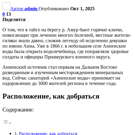
Автор
admin
Опубликовано
Окт 1, 2025
0
13
Поделится
О том, что в тайге на берегу р. Амур бьют горячие ключи,
помогающие при лечении многих болезней, местные жители-
гиляки знали давно, сложив легенду об исцелении девушки
по имени Анна. Уже в 1866 г. в небольшом селе Анненские
воды была открыта водолечебница, где поправляли здоровье
солдаты и офицеры Приамурского военного округа.
Анненский источник стал первым на Дальнем Востоке
разведанным и изученным месторождением минеральных
вод. Сейчас санаторий «Анненские воды» принимает на
оздоровление до 3000 жителей региона в течение года.
Расположение, как добраться
Содержание:
Расположение, как добраться