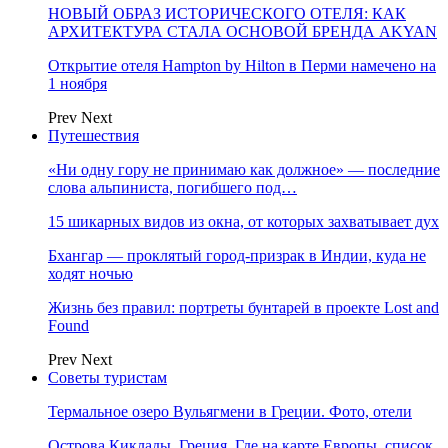
НОВЫЙ ОБРАЗ ИСТОРИЧЕСКОГО ОТЕЛЯ: КАК
АРХИТЕКТУРА СТАЛА ОСНОВОЙ БРЕНДА AKYAN
Открытие отеля Hampton by Hilton в Перми намечено на
1 ноября
Prev
Next
Путешествия
«Ни одну гору не принимаю как должное» — последние
слова альпиниста, погибшего под…
15 шикарных видов из окна, от которых захватывает дух
Бхангар — проклятый город-призрак в Индии, куда не
ходят ночью
Жизнь без правил: портреты бунтарей в проекте Lost and
Found
Prev
Next
Советы туристам
Термальное озеро Вульягмени в Греции. Фото, отели
Острова Киклады, Греция. Где на карте Европы, список