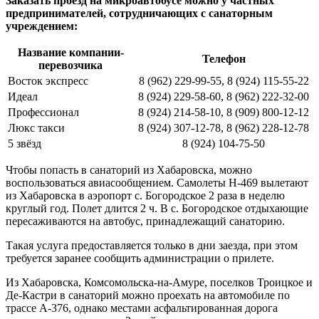
Заказать проезд на микроавтобусе можно у частных
предпринимателей, сотрудничающих с санаторным
учреждением:
Название компании-
Телефон
перевозчика
Восток экспресс
8 (962) 229-99-55, 8 (924) 115-55-22
Идеал
8 (924) 229-58-60, 8 (962) 222-32-00
Профессионал
8 (924) 214-58-10, 8 (909) 800-12-12
Люкс такси
8 (924) 307-12-78, 8 (962) 228-12-78
5 звёзд
8 (924) 104-75-50
Чтобы попасть в санаторий из Хабаровска, можно
воспользоваться авиасообщением. Самолеты Н-469 вылетают
из Хабаровска в аэропорт с. Богородское 2 раза в неделю
круглый год. Полет длится 2 ч. В с. Богородское отдыхающие
пересаживаются на автобус, принадлежащий санаторию.
Такая услуга предоставляется только в дни заезда, при этом
требуется заранее сообщить администрации о прилете.
Из Хабаровска, Комсомольска-на-Амуре, поселков Троицкое и
Де-Кастри в санаторий можно проехать на автомобиле по
трассе А-376, однако местами асфальтированная дорога