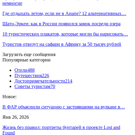
немногие
Где отдыхать летом, если не в Анапе? 12 альтернативных…
Шато-Эркен: как в России появился замок посреди озера
10 туристических плакатов, которые могли бы нарисовать…
Туристов отвезут на сафари в Африку за 50 тысяч рублей
Загрузить еще сообщения
Популярные категории
Отели
488
Путешествия
226
Достопримечательности
214
Советы туристам
70
Новое:
В ФАР объяснили ситуацию с застрявшими на вулкане в…
Янв 26, 2026
Жизнь без правил: портреты бунтарей в проекте Lost and
Found