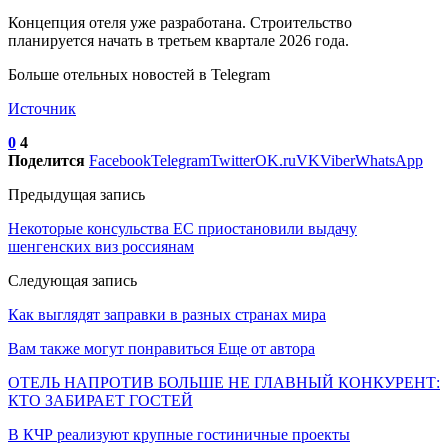
Концепция отеля уже разработана. Строительство
планируется начать в третьем квартале 2026 года.
Больше отельных новостей в Telegram
Источник
0
4
Поделится
Facebook
Telegram
Twitter
OK.ru
VK
Viber
WhatsApp
Предыдущая запись
Некоторые консульства ЕС приостановили выдачу
шенгенских виз россиянам
Следующая запись
Как выглядят заправки в разных странах мира
Вам также могут понравиться
Еще от автора
ОТЕЛЬ НАПРОТИВ БОЛЬШЕ НЕ ГЛАВНЫЙ КОНКУРЕНТ:
КТО ЗАБИРАЕТ ГОСТЕЙ
В КЧР реализуют крупные гостиничные проекты