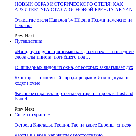
НОВЫЙ ОБРАЗ ИСТОРИЧЕСКОГО ОТЕЛЯ: КАК
АРХИТЕКТУРА СТАЛА ОСНОВОЙ БРЕНДА AKYAN
Открытие отеля Hampton by Hilton в Перми намечено на
1 ноября
Prev
Next
Путешествия
«Ни одну гору не принимаю как должное» — последние
слова альпиниста, погибшего под…
15 шикарных видов из окна, от которых захватывает дух
Бхангар — проклятый город-призрак в Индии, куда не
ходят ночью
Жизнь без правил: портреты бунтарей в проекте Lost and
Found
Prev
Next
Советы туристам
Острова Киклады, Греция. Где на карте Европы, список
Работа в Дубае, как найти самостоятельно