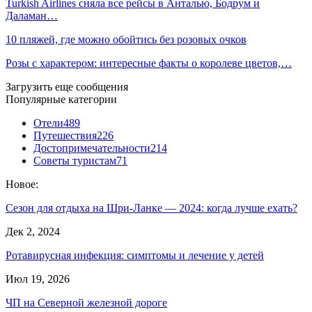
Turkish Airlines сняла все рейсы в Анталью, Бодрум и
Даламан…
10 пляжей, где можно обойтись без розовых очков
Розы с характером: интересные факты о королеве цветов,…
Загрузить еще сообщения
Популярные категории
Отели
489
Путешествия
226
Достопримечательности
214
Советы туристам
71
Новое:
Сезон для отдыха на Шри-Ланке — 2024: когда лучше ехать?
Дек 2, 2024
Ротавирусная инфекция: симптомы и лечение у детей
Июл 19, 2026
ЧП на Северной железной дороге