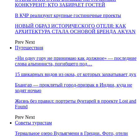
КОНКУРЕНТ: КТО ЗАБИРАЕТ ГОСТЕЙ
В КЧР реализуют крупные гостиничные проекты
НОВЫЙ ОБРАЗ ИСТОРИЧЕСКОГО ОТЕЛЯ: КАК
АРХИТЕКТУРА СТАЛА ОСНОВОЙ БРЕНДА AKYAN
Prev
Next
Путешествия
«Ни одну гору не принимаю как должное» — последние
слова альпиниста, погибшего под…
15 шикарных видов из окна, от которых захватывает дух
Бхангар — проклятый город-призрак в Индии, куда не
ходят ночью
Жизнь без правил: портреты бунтарей в проекте Lost and
Found
Prev
Next
Советы туристам
Термальное озеро Вульягмени в Греции. Фото, отели