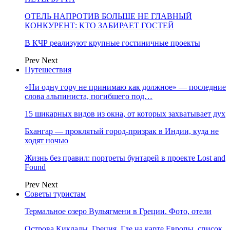
ОТЕЛЬ НАПРОТИВ БОЛЬШЕ НЕ ГЛАВНЫЙ
КОНКУРЕНТ: КТО ЗАБИРАЕТ ГОСТЕЙ
В КЧР реализуют крупные гостиничные проекты
Prev
Next
Путешествия
«Ни одну гору не принимаю как должное» — последние
слова альпиниста, погибшего под…
15 шикарных видов из окна, от которых захватывает дух
Бхангар — проклятый город-призрак в Индии, куда не
ходят ночью
Жизнь без правил: портреты бунтарей в проекте Lost and
Found
Prev
Next
Советы туристам
Термальное озеро Вульягмени в Греции. Фото, отели
Острова Киклады, Греция. Где на карте Европы, список