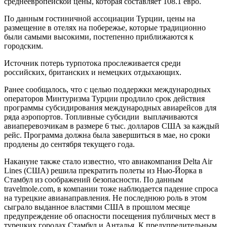
среднеевропейской цены, которая составляет 108.1 евро.
По данным гостиничной ассоциации Турции, цены на
размещение в отелях на побережье, которые традиционно
были самыми высокими, постепенно приближаются к
городским.
Источник потерь турпотока прослеживается среди
российских, британских и немецких отдыхающих.
Ранее сообщалось, что с целью поддержки международных
операторов Минтуризма Турции продлило срок действия
программы субсидирования международных авиарейсов для
ряда аэропортов. Топливные субсидии выплачиваются
авиаперевозчикам в размере 6 тыс. долларов США за каждый
рейс. Программа должна была завершиться в мае, но сроки
продлены до сентября текущего года.
Накануне также стало известно, что авиакомпания Delta Air
Lines (США) решила прекратить полеты из Нью-Йорка в
Стамбул из соображений безопасности. По данным
travelmole.com, в компании тоже наблюдается падение спроса
на турецкие авианаправления. Не последнюю роль в этом
сыграло выданное властями США в прошлом месяце
предупреждение об опасности посещения публичных мест в
турецких городах Стамбул и Анталья. К предупредительным