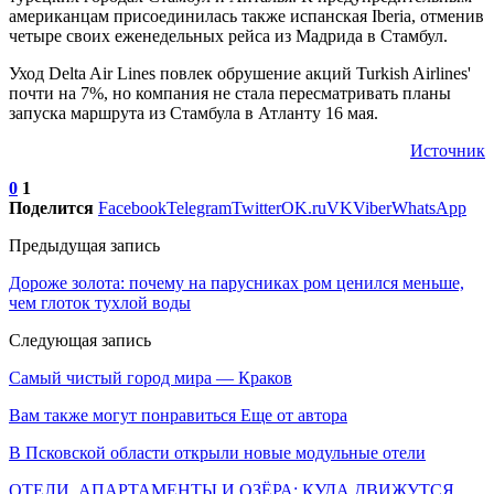
американцам присоединилась также испанская Iberia, отменив
четыре своих еженедельных рейса из Мадрида в Стамбул.
Уход Delta Air Lines повлек обрушение акций Turkish Airlines'
почти на 7%, но компания не стала пересматривать планы
запуска маршрута из Стамбула в Атланту 16 мая.
Источник
0
1
Поделится
Facebook
Telegram
Twitter
OK.ru
VK
Viber
WhatsApp
Предыдущая запись
Дороже золота: почему на парусниках ром ценился меньше,
чем глоток тухлой воды
Следующая запись
Самый чистый город мира — Краков
Вам также могут понравиться
Еще от автора
В Псковской области открыли новые модульные отели
ОТЕЛИ, АПАРТАМЕНТЫ И ОЗЁРА: КУДА ДВИЖУТСЯ