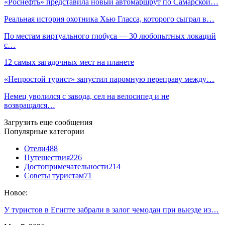
«Роснефть» представила новый автомаршрут по Самарской…
Реальная история охотника Хью Гласса, которого сыграл в…
По местам виртуального глобуса — 30 любопытных локаций
с…
12 самых загадочных мест на планете
«Непростой турист» запустил паромную переправу между…
Немец уволился с завода, сел на велосипед и не
возвращался…
Загрузить еще сообщения
Популярные категории
Отели
488
Путешествия
226
Достопримечательности
214
Советы туристам
71
Новое:
У туристов в Египте забрали в залог чемодан при выезде из…