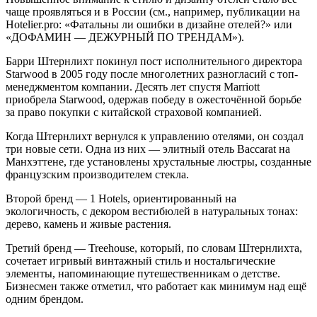
чаще проявляться и в России (см., например, публикации на
Hotelier.pro: «Фатальны ли ошибки в дизайне отелей?» или
«ДОФАМИН — ДЕЖУРНЫЙ ПО ТРЕНДАМ»).
Барри Штернлихт покинул пост исполнительного директора
Starwood в 2005 году после многолетних разногласий с топ-
менеджментом компании. Десять лет спустя Marriott
приобрела Starwood, одержав победу в ожесточённой борьбе
за право покупки с китайской страховой компанией.
Когда Штернлихт вернулся к управлению отелями, он создал
три новые сети. Одна из них — элитный отель Baccarat на
Манхэттене, где установлены хрустальные люстры, созданные
французским производителем стекла.
Второй бренд — 1 Hotels, ориентированный на
экологичность, с декором вестибюлей в натуральных тонах:
дерево, камень и живые растения.
Третий бренд — Treehouse, который, по словам Штернлихта,
сочетает игривый винтажный стиль и ностальгические
элементы, напоминающие путешественникам о детстве.
Бизнесмен также отметил, что работает как минимум над ещё
одним брендом.