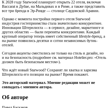
К 2028 году Starwood планирует открыть 22 отеля, включая
Baccarat в Дубае, на Мальдивах и в Риме, а также представить
все три бренда в Эр-Рияде — столице Саудовской Аравии.
Однако с момента постройки первого отеля Starwood
индустрия гостеприимства стала значительно конкурентнее.
Инновации Штернлихта — в сервисе, дизайне, маркетинге и
других областях — были переняты конкурентами. Каждый
крупный оператор теперь имеет собственный lifestyle-бренд, а
на рынке появились десятки и сотни независимых бутик-
отелей.
Сегодня акценты сместились не только на стиль и дизайн, но
и на безопасность (подробнее см. материал Hotelier.pro: «Отель
должен быть безопасным местом»).
Что ждёт новый Starwood? Сохранят ли хватка и харизма
Штернлихта его позиции на рынке? Время покажет.
Это авторский материал. Мнение редакции может не
совпадать с мнением автора.
Об авторе
Павел Баскаков