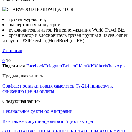
трэвел-журналист,
эксперт по туриндустрии,
руководитель и автор Интернет-издания World Travel Biz,
организатор и вдохновитель трэвел-группы #TravelCourier
и группы #StPetersburgHotelBrief (на FB)
Источник
0
10
Поделится
Facebook
Telegram
Twitter
OK.ru
VK
Viber
WhatsApp
Предыдущая запись
Совфед: поставки новых самолетов Ту-214 приведут к
снижению цен на билеты
Следующая запись
Небанальные факты об Австралии
Вам также могут понравиться
Еще от автора
ОТЕЛЬ НАПРОТИВ БОЛЬШЕ НЕ ГЛАВНЫЙ КОНКУРЕНТ: