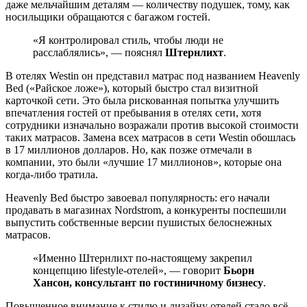
даже мельчайшим деталям — количеству подушек, тому, как
носильщики обращаются с багажом гостей.
«Я контролировал стиль, чтобы люди не
расслаблялись», — пояснял
Штернлихт
.
В отелях Westin он представил матрас под названием Heavenly
Bed («Райское ложе»), который быстро стал визитной
карточкой сети. Это была рискованная попытка улучшить
впечатления гостей от пребывания в отелях сети, хотя
сотрудники изначально возражали против высокой стоимости
таких матрасов. Замена всех матрасов в сети Westin обошлась
в 17 миллионов долларов. Но, как позже отмечали в
компании, это были «лучшие 17 миллионов», которые она
когда-либо тратила.
Heavenly Bed быстро завоевал популярность: его начали
продавать в магазинах Nordstrom, а конкуренты поспешили
выпустить собственные версии пушистых белоснежных
матрасов.
«Именно Штернлихт по-настоящему закрепил
концепцию lifestyle-отелей», — говорит
Бьорн
Хансон, консультант по гостиничному бизнесу
.
Повышенное внимание к стилю и дизайну отелей стало всё