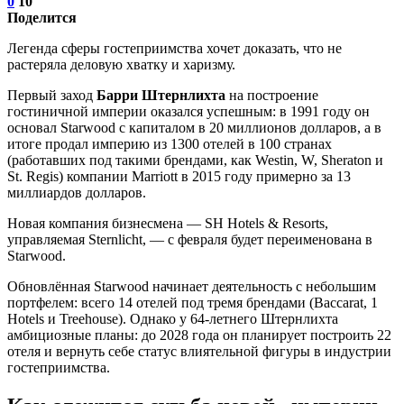
0
10
Поделится
Легенда сферы гостеприимства хочет доказать, что не
растеряла деловую хватку и харизму.
Первый заход
Барри Штернлихта
на построение
гостиничной империи оказался успешным: в 1991 году он
основал Starwood с капиталом в 20 миллионов долларов, а в
итоге продал империю из 1300 отелей в 100 странах
(работавших под такими брендами, как Westin, W, Sheraton и
St. Regis) компании Marriott в 2015 году примерно за 13
миллиардов долларов.
Новая компания бизнесмена — SH Hotels & Resorts,
управляемая Sternlicht, — с февраля будет переименована в
Starwood.
Обновлённая Starwood начинает деятельность с небольшим
портфелем: всего 14 отелей под тремя брендами (Baccarat, 1
Hotels и Treehouse). Однако у 64-летнего Штернлихта
амбициозные планы: до 2028 года он планирует построить 22
отеля и вернуть себе статус влиятельной фигуры в индустрии
гостеприимства.