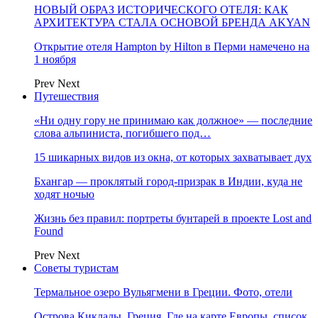
НОВЫЙ ОБРАЗ ИСТОРИЧЕСКОГО ОТЕЛЯ: КАК
АРХИТЕКТУРА СТАЛА ОСНОВОЙ БРЕНДА AKYAN
Открытие отеля Hampton by Hilton в Перми намечено на
1 ноября
Prev
Next
Путешествия
«Ни одну гору не принимаю как должное» — последние
слова альпиниста, погибшего под…
15 шикарных видов из окна, от которых захватывает дух
Бхангар — проклятый город-призрак в Индии, куда не
ходят ночью
Жизнь без правил: портреты бунтарей в проекте Lost and
Found
Prev
Next
Советы туристам
Термальное озеро Вульягмени в Греции. Фото, отели
Острова Киклады, Греция. Где на карте Европы, список