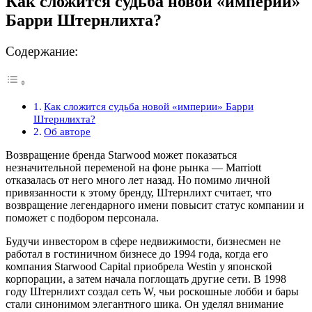
Как сложится судьба новой «империи»
Барри Штернлихта?
Содержание:
Как сложится судьба новой «империи» Барри
Штернлихта?
Об авторе
Возвращение бренда Starwood может показаться
незначительной переменой на фоне рынка — Marriott
отказалась от него много лет назад. Но помимо личной
привязанности к этому бренду, Штернлихт считает, что
возвращение легендарного имени повысит статус компании и
поможет с подбором персонала.
Будучи инвестором в сфере недвижимости, бизнесмен не
работал в гостиничном бизнесе до 1994 года, когда его
компания Starwood Capital приобрела Westin у японской
корпорации, а затем начала поглощать другие сети. В 1998
году Штернлихт создал сеть W, чьи роскошные лобби и бары
стали синонимом элегантного шика. Он уделял внимание